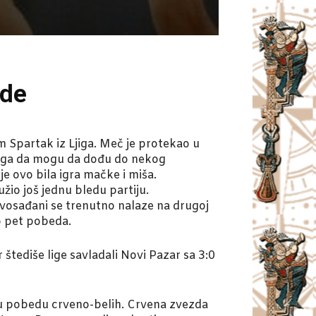
zde
m Spartak iz Ljiga. Meč je protekao u
 Ljiga da mogu da dođu do nekog
e ovo bila igra mačke i miša.
žio još jednu bledu partiju.
ovosađani se trenutno nalaze na drugoj
mo pet pobeda.
štediše lige savladali Novi Pazar sa 3:0
nu pobedu crveno-belih. Crvena zvezda