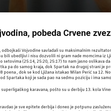
jvodina, pobeda Crvene zve
e, odbojkaši Vojvodine savladali su maksimalnim rezultato
u bili ubedljivi i nisu dozvolili ni gram nade momcima iz
 setovima (25:14, 25:20, 25:17) to nam jasno oslikava da j
ka pa do samog kraja, dok Spartak na drugoj strani je pru
8 poena , dok se kod Ljižana istakao Milan Perić sa 12. N
u od Spartaka koji je sada pao na sedmu poziciju i ima sa
 superligaškog karavana, pošto su u derbiju 13. kola Viner 
ravdao je sve epitete derbija i doneo je potpunu zasluže