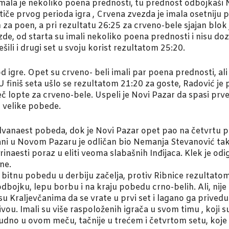
i imala je nekoliko poena prednosti, tu prednost odbojkaši
tiče prvog perioda igra , Crvena zvezda je imala osetniju 
za poen, a pri rezultatu 26:25 za crveno-bele sjajan blok
de, od starta su imali nekoliko poena prednosti i nisu do
ili i drugi set u svoju korist rezultatom 25:20.
od igre. Opet su crveno- beli imali par poena prednosti, al
finiš seta ušlo se rezultatom 21:20 za goste, Radović je p
eč lopte za crveno-bele. Uspeli je Novi Pazar da spasi prve
 velike pobede.
a dvanaest pobeda, dok je Novi Pazar opet pao na četvrtu poz
trani u Novom Pazaru je odličan bio Nemanja Stevanović ta
o trinaesti poraz u eliti veoma slabašnih Inđijaca. Klek je o
ne.
 bitnu pobedu u derbiju začelja, protiv Ribnice rezultatom
odbojku, lepu borbu i na kraju pobedu crno-belih. Ali, nije
su Kraljevčanima da se vrate u prvi set i lagano ga prived
vou. Imali su više raspoloženih igrača u svom timu , koji su
udno u ovom meču, tačnije u trećem i četvrtom setu, koje s