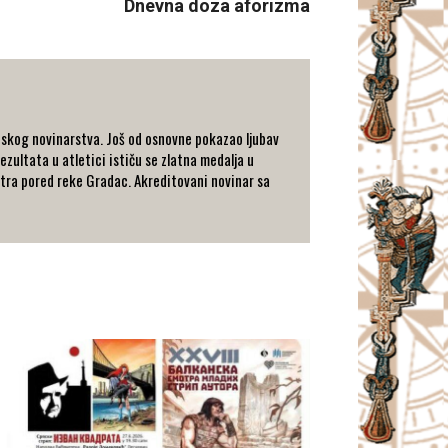
Dnevna doza aforizma
tskog novinarstva. Još od osnovne pokazao ljubav
ezultata u atletici ističu se zlatna medalja u
metra pored reke Gradac. Akreditovani novinar sa