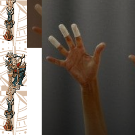
I
V
A
Č