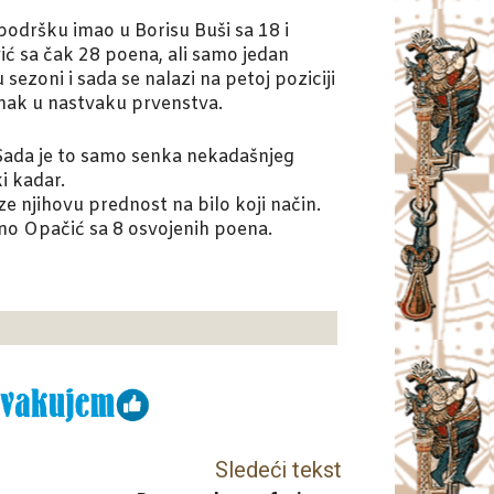
podršku imao u Borisu Buši sa 18 i
ć sa čak 28 poena, ali samo jedan
sezoni i sada se nalazi na petoj poziciji
tanak u nastvaku prvenstva.
. Sada je to samo senka nekadašnjeg
i kadar.
ze njihovu prednost na bilo koji način.
osno Opačić sa 8 osvojenih poena.
Sledeći tekst