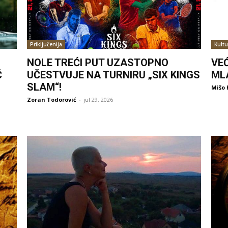
Priključenija
Kultu
NOLE TREĆI PUT UZASTOPNO
VE
Ć
UČESTVUJE NA TURNIRU „SIX KINGS
ML
SLAM“!
Mišo 
Zoran Todorović
-
jul 29, 2026