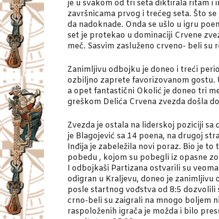
je u svakom od tri seta diktirala ritam 
završnicama prvog i trećeg seta. Što se 
da nadoknade. Onda se ušlo u igru poen 
set je protekao u dominaciji Crvene zvez
meč. Sasvim zasluženo crveno- beli su reš
Zanimljivu odbojku je doneo i treći peri
ozbiljno zaprete favorizovanom gostu. U 
a opet fantastični Okolić je doneo tri m
greškom Delića Crvena zvezda došla do
Zvezda je ostala na liderskoj poziciji s
je Blagojević sa 14 poena, na drugoj s
Inđija je zabeležila novi poraz. Bio je t
pobedu , kojom su pobegli iz opasne zo
I odbojkaši Partizana ostvarili su veoma
odigran u Kraljevu, doneo je zanimljivu 
posle startnog vođstva od 8:5 dozvolili 
crno-beli su zaigrali na mnogo boljem ni
raspoloženih igrača je možda i bilo pres