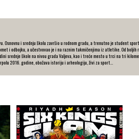
u. Osnovnu i srednju školu završio u rodnom gradu, a trenutno je student spor
et i odbojku, a učestvovao je i na raznim takmičenjima iz atletike. Od boljih r
dini srednje škole na nivou grada Valjeva, kao i treće mesto u trci na tri kilo
olu 2016. godine, obožava istoriju i arheologiju, živi za sport...