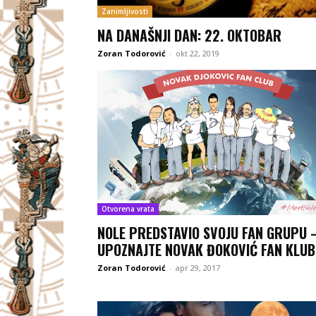
Zanimljivosti
NA DANAŠNJI DAN: 22. OKTOBAR
Zoran Todorović
-
okt 22, 2019
Otvorena vrata
NOLE PREDSTAVIO SVOJU FAN GRUPU 
UPOZNAJTE NOVAK ĐOKOVIĆ FAN KLUB
Zoran Todorović
-
apr 29, 2017