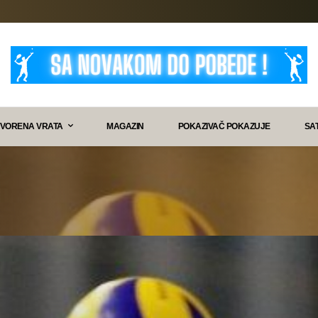
VORENA VRATA
MAGAZIN
POKAZIVAČ POKAZUJE
SA