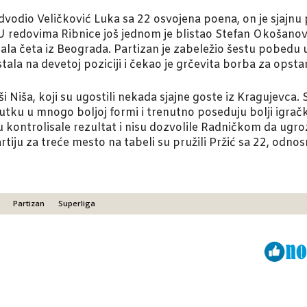
odio Veličković Luka sa 22 osvojena poena, on je sjajnu 
U redovima Ribnice još jednom je blistao Stefan Okošanovi
ala četa iz Beograda. Partizan je zabeležio šestu pobedu u 
stala na devetoj poziciji i čekao je grčevita borba za ops
i Niša, koji su ugostili nekada sjajne goste iz Kragujevca
utku u mnogo boljoj formi i trenutno poseduju bolji igračk
u kontrolisale rezultat i nisu dozvolile Radničkom da ugro
artiju za treće mesto na tabeli su pružili Pržić sa 22, odn
Partizan
Superliga
Viber
ReddIt