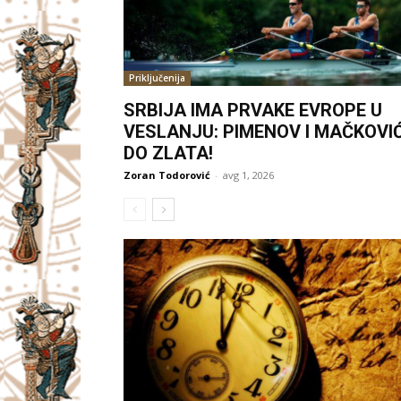
Priključenija
SRBIJA IMA PRVAKE EVROPE U
VESLANJU: PIMENOV I MAČKOVI
DO ZLATA!
Zoran Todorović
-
avg 1, 2026