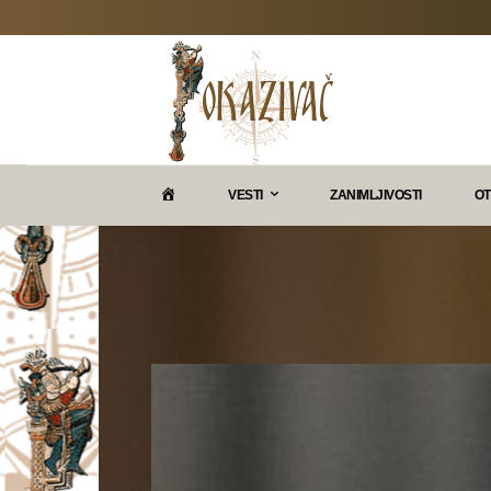
P
VESTI
ZANIMLJIVOSTI
OT
O
K
A
Z