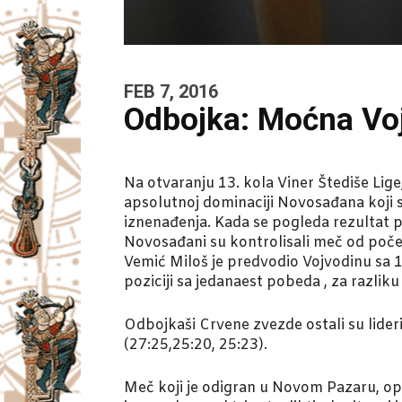
FEB 7, 2016
Odbojka: Moćna Vo
Na otvaranju 13. kola Viner Štediše Lig
apsolutnoj dominaciji Novosađana koji s
iznenađenja. Kada se pogleda rezultat po
Novosađani su kontrolisali meč od počet
Vemić Miloš je predvodio Vojvodinu sa 1
poziciji sa jedanaest pobeda , za razlik
Odbojkaši Crvene zvezde ostali su lideri
(27:25,25:20, 25:23).
Meč koji je odigran u Novom Pazaru, op