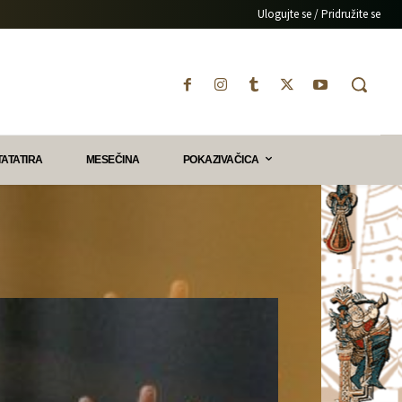
Ulogujte se / Pridružite se
TATATIRA
MESEČINA
POKAZIVAČICA