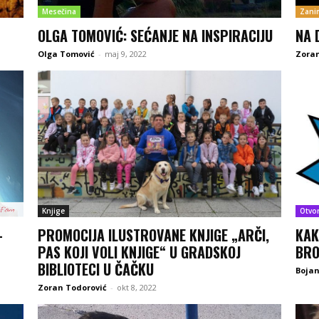
Mesečina
Zanim
OLGA TOMOVIĆ: SEĆANJE NA INSPIRACIJU
NA 
Olga Tomović
-
maj 9, 2022
Zoran
Knjige
Otvo
–
PROMOCIJA ILUSTROVANE KNJIGE „ARČI,
KAK
PAS KOJI VOLI KNJIGE“ U GRADSKOJ
BRO
BIBLIOTECI U ČAČKU
Boja
Zoran Todorović
-
okt 8, 2022