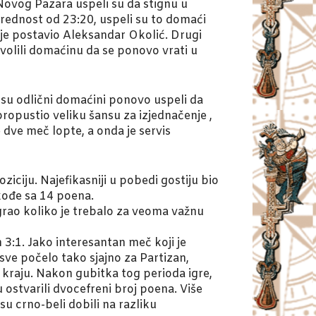
 Novog Pazara uspeli su da stignu u
prednost od 23:20, uspeli su to domaći
 je postavio Aleksandar Okolić. Drugi
zvolili domaćinu da se ponovo vrati u
i su odlični domaćini ponovo uspeli da
ropustio veliku šansu za izjednačenje ,
 dve meč lopte, a onda je servis
iciju. Najefikasniji u pobedi gostiju bio
kođe sa 14 poena.
digrao koliko je trebalo za veoma važnu
 3:1. Jako interesantan meč koji je
 sve počelo tako sjajno za Partizan,
u kraju. Nakon gubitka tog perioda igre,
 ostvarili dvocefreni broj poena. Više
u crno-beli dobili na razliku