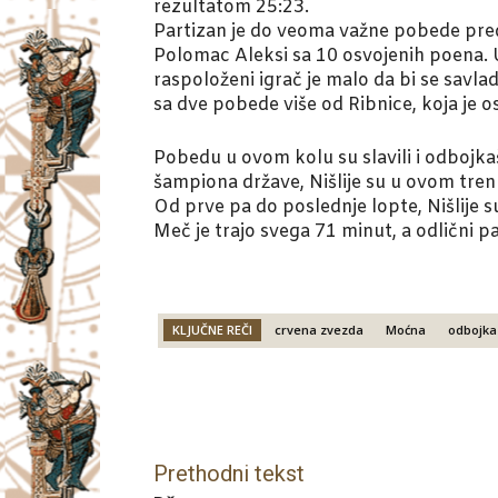
rezultatom 25:23.
Partizan je do veoma važne pobede predv
Polomac Aleksi sa 10 osvojenih poena. 
raspoloženi igrač je malo da bi se savlad
sa dve pobede više od Ribnice, koja je o
Pobedu u ovom kolu su slavili i odbojkaš
šampiona države, Nišlije su u ovom tren
Od prve pa do poslednje lopte, Nišlije s
Meč je trajo svega 71 minut, a odlični p
KLJUČNE REČI
crvena zvezda
Moćna
odbojka
Facebook
X
Email
Prethodni tekst