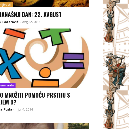
ljivosti
DANAŠNJI DAN: 22. AVGUST
 Todorović
-
avg 22, 2018
rena vrata
O MNOŽITI POMOĆU PRSTIJU S
JEM 9?
na Pudar
-
jul 4, 2014