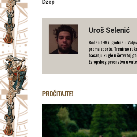
Džep
Uroš Selenić
Rođen 1997. godine u Valjev
prema sportu. Trenirao rukom
bacanju kugle u četvrtoj go
Evropskog prvenstva u vaterp
PROČITAJTE!