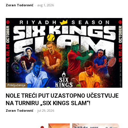
Zoran Todorović
-
avg 1, 2026
Priključenija
NOLE TREĆI PUT UZASTOPNO UČESTVUJE
NA TURNIRU „SIX KINGS SLAM“!
Zoran Todorović
-
jul 29, 2026