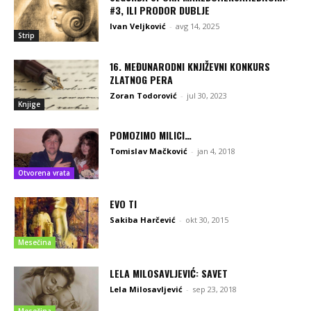
#3, ILI PRODOR DUBLJE
Ivan Veljković
-
avg 14, 2025
Strip
16. MEĐUNARODNI KNJIŽEVNI KONKURS
ZLATNOG PERA
Zoran Todorović
-
jul 30, 2023
Knjige
POMOZIMO MILICI…
Tomislav Mačković
-
jan 4, 2018
Otvorena vrata
EVO TI
Sakiba Harčević
-
okt 30, 2015
Mesečina
LELA MILOSAVLJEVIĆ: SAVET
Lela Milosavljević
-
sep 23, 2018