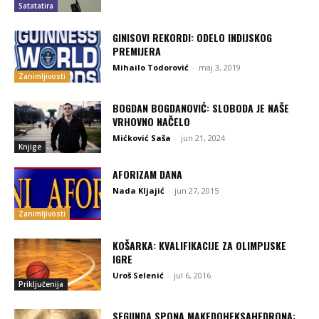
Satatatira
GINISOVI REKORDI: ODELO INDIJSKOG
PREMIJERA
Mihailo Todorović
-
maj 3, 2019
Zanimljivosti
BOGDAN BOGDANOVIĆ: SLOBODA JE NAŠE
VRHOVNO NAČELO
Mićković Saša
-
jun 21, 2024
Knjige
AFORIZAM DANA
Nada Kljajić
-
jun 27, 2015
Zanimljivosti
KOŠARKA: KVALIFIKACIJE ZA OLIMPIJSKE
IGRE
Uroš Selenić
-
jul 6, 2016
Priključenija
SEGUNDA SPONA MAKEDOHEKSAHEDRONA: