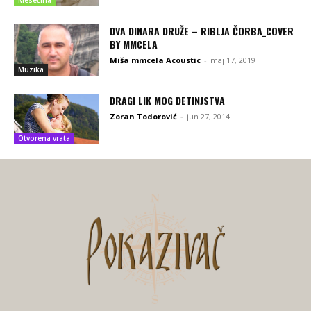
Mesečina
DVA DINARA DRUŽE – RIBLJA ČORBA_COVER
BY MMCELA
Miša mmcela Acoustic
-
maj 17, 2019
Muzika
DRAGI LIK MOG DETINJSTVA
Zoran Todorović
-
jun 27, 2014
Otvorena vrata