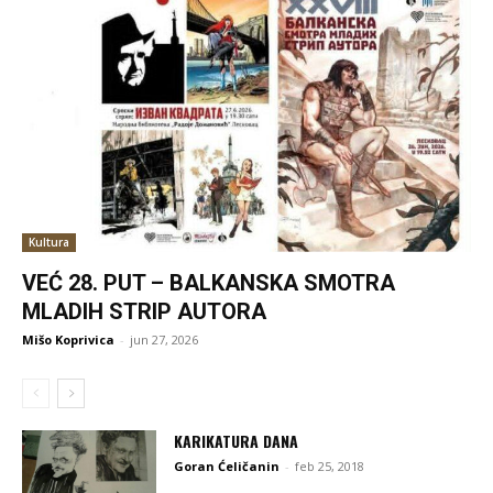
Kultura
VEĆ 28. PUT – BALKANSKA SMOTRA
MLADIH STRIP AUTORA
Mišo Koprivica
-
jun 27, 2026
KARIKATURA DANA
Goran Ćeličanin
-
feb 25, 2018