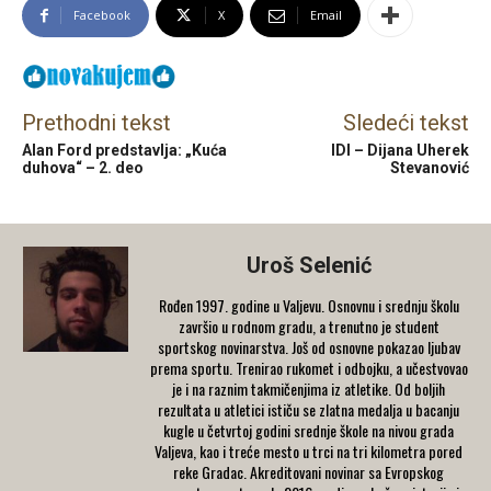
Facebook
X
Email
Prethodni tekst
Sledeći tekst
Alan Ford predstavlja: „Kuća
IDI – Dijana Uherek
duhova“ – 2. deo
Stevanović
Uroš Selenić
Rođen 1997. godine u Valjevu. Osnovnu i srednju školu
završio u rodnom gradu, a trenutno je student
sportskog novinarstva. Još od osnovne pokazao ljubav
prema sportu. Trenirao rukomet i odbojku, a učestvovao
je i na raznim takmičenjima iz atletike. Od boljih
rezultata u atletici ističu se zlatna medalja u bacanju
kugle u četvrtoj godini srednje škole na nivou grada
Valjeva, kao i treće mesto u trci na tri kilometra pored
reke Gradac. Akreditovani novinar sa Evropskog