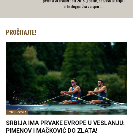
prvenstva u vaterpolu 2016. godine, obožava istoriju i
arheologiju, živi za sport...
PROČITAJTE!
Priključenija
SRBIJA IMA PRVAKE EVROPE U VESLANJU:
PIMENOV I MAČKOVIĆ DO ZLATA!