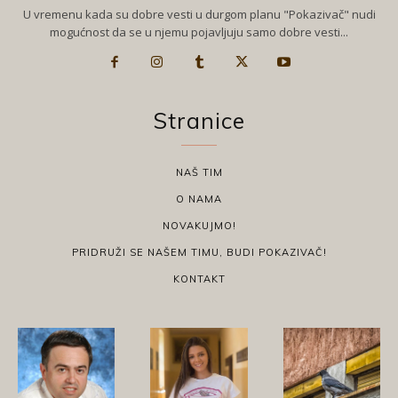
U vremenu kada su dobre vesti u durgom planu "Pokazivač" nudi
mogućnost da se u njemu pojavljuju samo dobre vesti...
Stranice
NAŠ TIM
O NAMA
NOVAKUJMO!
PRIDRUŽI SE NAŠEM TIMU, BUDI POKAZIVAČ!
KONTAKT