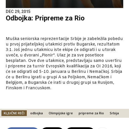
DEC 29, 2015
Odbojka: Pripreme za Rio
Muška seniorska reprezentacije Srbije je zabeležila pobedu
u prvoj prijateljskoj utakmici protiv Bugarske, rezultatom
3:1. Još jednu utakmicu iste ekipe će odigrati i u utorak
uveče, u dvorani „Pionir“. Ulaz je za sve posetioce
besplatan. Ove dve utakmice, predstavljaju samo uvertiru
i pripreme za turnir Evropskih kvalifikacija za OI 2016, koji
će se odigrati od 5-10. januara u Berlinu i Nemačkoj. Srbija
će u Berlinu igrati u grupi A sa Poljskom, Nemačkom i
Belgijom, a Bugarska će irati u drugoj grupi sa Rusijom,
Finskom i Francuskom.
KLJUČNE REČI
odbojka
Olimpijske igre
pripreme za Rio
Srbija