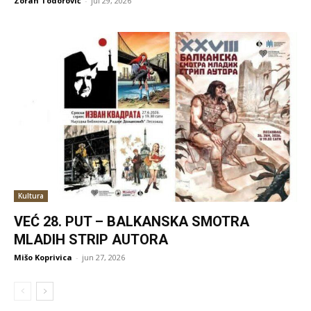
Zoran Todorović
-
jul 29, 2026
Kultura
VEĆ 28. PUT – BALKANSKA SMOTRA
MLADIH STRIP AUTORA
Mišo Koprivica
-
jun 27, 2026