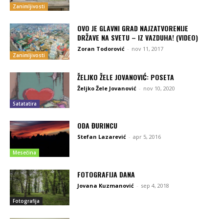
Zanimljivosti
OVO JE GLAVNI GRAD NAJZATVORENIJE
DRŽAVE NA SVETU – IZ VAZDUHA! (VIDEO)
Zoran Todorović
-
nov 11, 2017
Zanimljivosti
ŽELJKO ŽELE JOVANOVIĆ: POSETA
Željko Žele Jovanović
-
nov 10, 2020
Satatatira
ODA ĐURINCU
Stefan Lazarević
-
apr 5, 2016
Mesečina
FOTOGRAFIJA DANA
Jovana Kuzmanović
-
sep 4, 2018
Fotografija