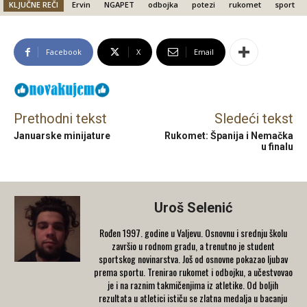
KLJUČNE REČI
Ervin
NGAPET
odbojka
potezi
rukomet
sport
Facebook
X
Email
Prethodni tekst
Sledeći tekst
Januarske minijature
Rukomet: Španija i Nemačka
u finalu
Uroš Selenić
Rođen 1997. godine u Valjevu. Osnovnu i srednju školu
završio u rodnom gradu, a trenutno je student
sportskog novinarstva. Još od osnovne pokazao ljubav
prema sportu. Trenirao rukomet i odbojku, a učestvovao
je i na raznim takmičenjima iz atletike. Od boljih
rezultata u atletici ističu se zlatna medalja u bacanju