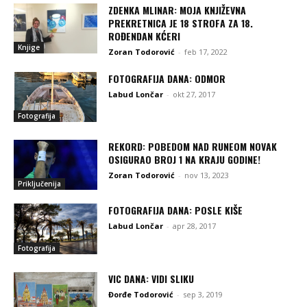
ZDENKA MLINAR: MOJA KNJIŽEVNA
PREKRETNICA JE 18 STROFA ZA 18.
ROĐENDAN KĆERI
Knjige
Zoran Todorović
-
feb 17, 2022
FOTOGRAFIJA DANA: ODMOR
Labud Lončar
-
okt 27, 2017
Fotografija
REKORD: POBEDOM NAD RUNEOM NOVAK
OSIGURAO BROJ 1 NA KRAJU GODINE!
Zoran Todorović
-
nov 13, 2023
Priključenija
FOTOGRAFIJA DANA: POSLE KIŠE
Labud Lončar
-
apr 28, 2017
Fotografija
VIC DANA: VIDI SLIKU
Đorđe Todorović
-
sep 3, 2019