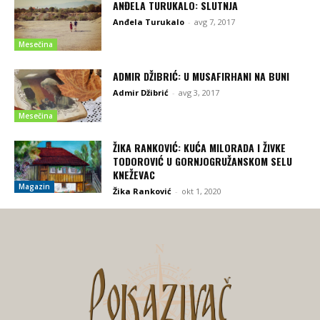
ANĐELA TURUKALO: SLUTNJA
Anđela Turukalo
-
avg 7, 2017
Mesečina
ADMIR DŽIBRIĆ: U MUSAFIRHANI NA BUNI
Admir Džibrić
-
avg 3, 2017
Mesečina
ŽIKA RANKOVIĆ: KUĆA MILORADA I ŽIVKE
TODOROVIĆ U GORNJOGRUŽANSKOM SELU
KNEŽEVAC
Magazin
Žika Ranković
-
okt 1, 2020