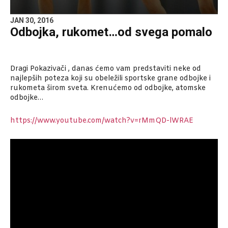
JAN 30, 2016
Odbojka, rukomet…od svega pomalo
Dragi Pokazivači , danas ćemo vam predstaviti neke od
najlepših poteza koji su obeležili sportske grane odbojke i
rukometa širom sveta. Krenućemo od odbojke, atomske
odbojke…
https://www.youtube.com/watch?v=rMmQD-lWRAE