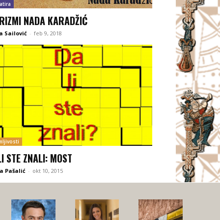
atira
RIZMI NADA KARADŽIĆ
 Sailović
-
feb 9, 2018
ljivosti
LI STE ZNALI: MOST
a Pašalić
-
okt 10, 2015