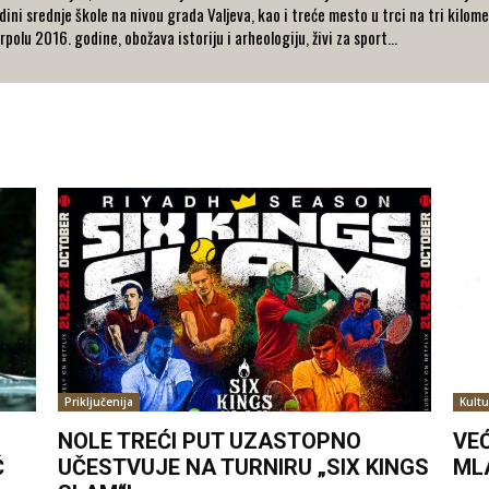
dini srednje škole na nivou grada Valjeva, kao i treće mesto u trci na tri kilo
olu 2016. godine, obožava istoriju i arheologiju, živi za sport...
Priključenija
Kultu
NOLE TREĆI PUT UZASTOPNO
VE
Ć
UČESTVUJE NA TURNIRU „SIX KINGS
ML