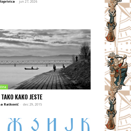
Koprivica
-
jun 27, 2026
čina
 TAKO KAKO JESTE
a Ratković
-
dec 29, 2015