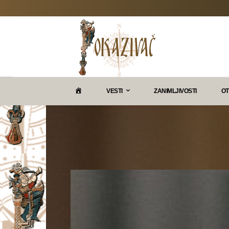
P
VESTI
ZANIMLJIVOSTI
OT
O
K
A
Z