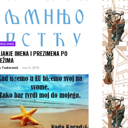
rena vrata
JANJE IMENA I PREZIMENA PO
EŽIMA
 Todorović
-
nov 9, 2019