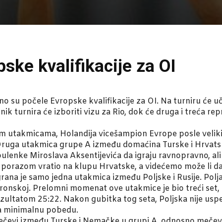
ske kvalifikacije za OI
no su počele Evropske kvalifikacije za OI. Na turniru će u
k turnira će izboriti vizu za Rio, dok će druga i treća rep
vim utakmicama, Holandija vicešampion Evrope posle veliki
ruga utakmica grupe A između domaćina Turske i Hrvatske
ulenke Miroslava Aksentijevića da igraju ravnopravno, al
o porazom vratio na klupu Hrvatske, a videćemo može li d
na je samo jedna utakmica između Poljske i Rusije. Poljak
vronskoj. Prelomni momenat ove utakmice je bio treći set, 
rezultatom 25:22. Nakon gubitka tog seta, Poljska nije usp
 za minimalnu pobedu.
evi između Turske i Nemačke u grupi A, odnosno mečevi iz