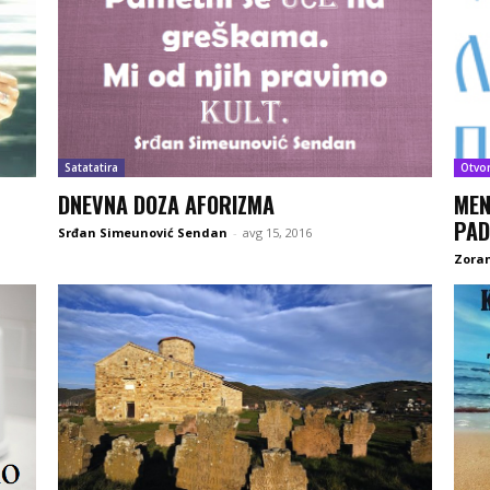
Satatatira
Otvo
DNEVNA DOZA AFORIZMA
MEN
PAD
Srđan Simeunović Sendan
-
avg 15, 2016
Zoran