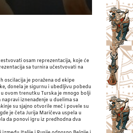
čestvovati osam reprezentacija, koje će
rezentacija sa turnira učestvovati na
h oscilacija je poražena od ekipe
, donela je sigurnu i ubedljivu pobedu
i u ovom trenutku Turska je mnogo bolji
a napravi iznenađenje u duelima sa
inje su sjajno otvorile meč i povele su
gde je četa Jurija Maričeva uspela u
ela da ponovi igru iz predhodna dva
među Italije i Rusije odnosno Belgije i