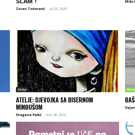
SLAM“!
Mišo 
Zoran Todorović
-
jul 29, 2026
Atelje
Mese
ATELJE: DJEVOJKA SA BISERNOM
BAŠ
MINĐUŠOM
Dejan
Dragana Pašić
-
mar 28, 2016