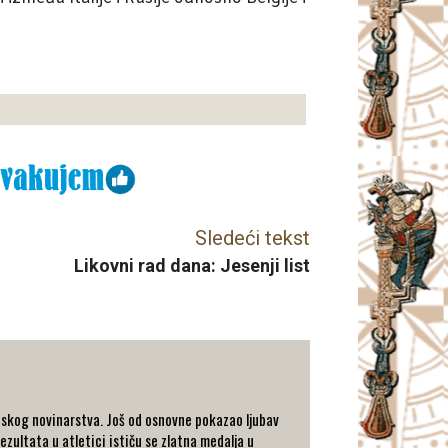
Sledeći tekst
Likovni rad dana: Jesenji list
tskog novinarstva. Još od osnovne pokazao ljubav
ezultata u atletici ističu se zlatna medalja u