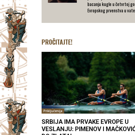
bacanju kugle u četvrtoj go
Evropskog prvenstva u vaterp
PROČITAJTE!
Priključenija
SRBIJA IMA PRVAKE EVROPE U
VESLANJU: PIMENOV I MAČKOVI