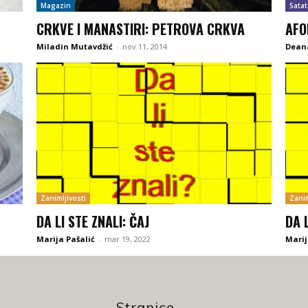
Magazin
Satat
CRKVE I MANASTIRI: PETROVA CRKVA
AFO
Miladin Mutavdžić
-
nov 11, 2014
Deana
Zanimljivosti
Zanim
DA LI STE ZNALI: ČAJ
DA 
Marija Pašalić
-
mar 19, 2022
Marij
Stranice