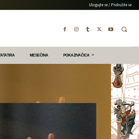
Ulogujte se / Pridružite se
TATATIRA
MESEČINA
POKAZIVAČICA