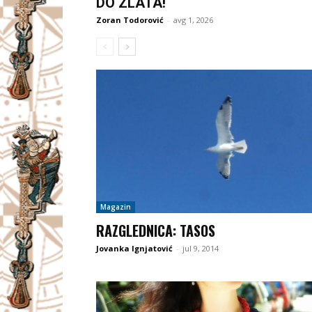
DO ZLATA!
Zoran Todorović
-
avg 1, 2026
Magazin
RAZGLEDNICA: TASOS
Jovanka Ignjatović
-
jul 9, 2014