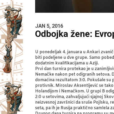
JAN 5, 2016
Odbojka žene: Evrop
U ponedeljak 4. januara u Ankari zvanič
biti podeljene u dve grupe. Samo pobedni
dodatnim kvalifikacijama u Aziji.
Prvi dan turnira protekao je u zanimlji
Nemačke nakon pet odigranih setova. D
domaćina rezultatom 3:0. Pokušale su p
protivnik. Miroslav Aksentijević se tak
Holandijom i Nemačkom. U grupi B odigra
2:0 u setovima, zahvaljujući sjajnoj Sko
neizvesnoj završnici da sruše Pojlsku, 
seta, pa ih je Rusija praktično samlela
Drugog dana turnira na programu su meč