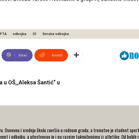
PTA
odbojka
OI
ženska odbojka
Viber
ReddIt
a u OŠ,,Aleksa Šantić“ u
u. Osnovnu i srednju školu završio u rodnom gradu, a trenutno je student spor
et i odbojku, a učestvovao je i na raznim takmičenjima iz atletike. Od boljih r