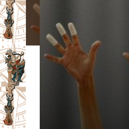
I
V
A
Č