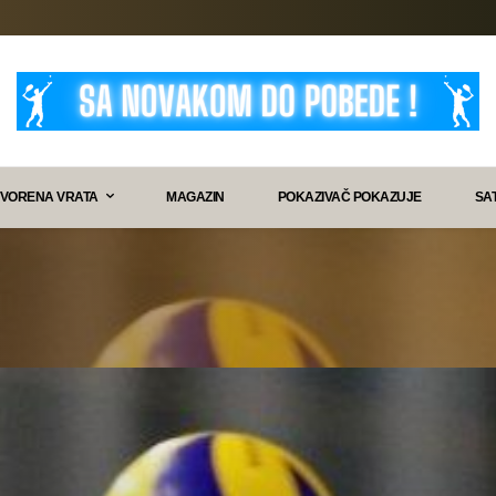
VORENA VRATA
MAGAZIN
POKAZIVAČ POKAZUJE
SA