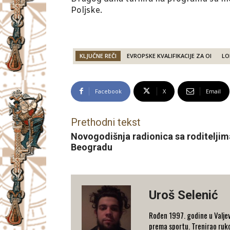
Poljske.
KLJUČNE REČI
EVROPSKE KVALIFIKACIJE ZA OI
LO
Facebook
X
Email
Prethodni tekst
Novogodišnja radionica sa roditeljim
Beogradu
Uroš Selenić
Rođen 1997. godine u Valjev
prema sportu. Trenirao rukom