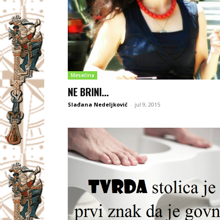
Mesečina
NE BRINI…
Slađana Nedeljković
-
jul 9, 2015