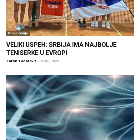
Priključenija
VELIKI USPEH: SRBIJA IMA NAJBOLJE
TENISERKE U EVROPI
Zoran Todorović
-
avg 8, 2026