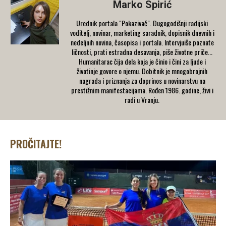
Marko Spirić
Urednik portala "Pokazivač". Dugogodišnji radijski
voditelj, novinar, marketing saradnik, dopisnik dnevnih i
nedeljnih novina, časopisa i portala. Intervjuiše poznate
ličnosti, prati estradna desavanja, piše životne priče...
Humanitarac čija dela koja je činio i čini za ljude i
životinje govore o njemu. Dobitnik je mnogobrojnih
nagrada i priznanja za doprinos u novinarstvu na
prestižnim manifestacijama. Rođen 1986. godine, živi i
radi u Vranju.
PROČITAJTE!