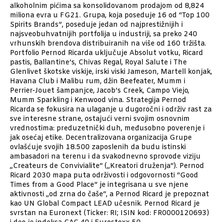
alkoholnim pićima sa konsolidovanom prodajom od 8,824
miliona evra u FG21. Grupa, koja poseduje 16 od “Top 100
Spirits Brands”, poseduje jedan od najprestižnijih i
najsveobuhvatnijih portfolija u industriji, sa preko 240
vrhunskih brendova distribuiranih na više od 160 tržišta.
Portfolio Pernod Ricarda uključuje Absolut votku, Ricard
pastis, Ballantine’s, Chivas Regal, Royal Salute i The
Glenlivet škotske viskije, irski viski Jameson, Martell konjak,
Havana Club i Malibu rum, džin Beefeater, Mumm i
Perrier-Jouet šampanjce, Jacob’s Creek, Campo Viejo,
Mumm Sparkling i Kenwood vina. Strategija Pernod
Ricarda se fokusira na ulaganje u dugoročni i održiv rast za
sve interesne strane, ostajući verni svojim osnovnim
vrednostima: preduzetnički duh, međusobno poverenje i
jak osećaj etike. Decentralizovana organizacija Grupe
ovlašćuje svojih 18.500 zaposlenih da budu istinski
ambasadori na terenu i da svakodnevno sprovode viziju
„Createurs de Convivialite“ („Kreatori druženja“). Pernod
Ricard 2030 mapa puta održivosti i odgovornosti “Good
Times from a Good Place” je integrisana u sve njene
aktivnosti „od zrna do čaše“, a Pernod Ricard je prepoznat
kao UN Global Compact LEAD učesnik. Pernod Ricard je
svrstan na Euronext (Ticker: RI; ISIN kod: FR0000120693)