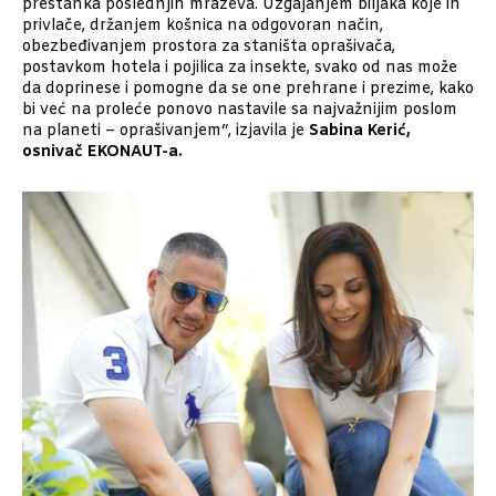
prestanka poslednjih mrazeva. Uzgajanjem biljaka koje ih
privlače, držanjem košnica na odgovoran način,
obezbeđivanjem prostora za staništa oprašivača,
postavkom hotela i pojilica za insekte, svako od nas može
da doprinese i pomogne da se one prehrane i prezime, kako
bi već na proleće ponovo nastavile sa najvažnijim poslom
na planeti – oprašivanjem“, izjavila je
Sabina Kerić,
osnivač EKONAUT-a.