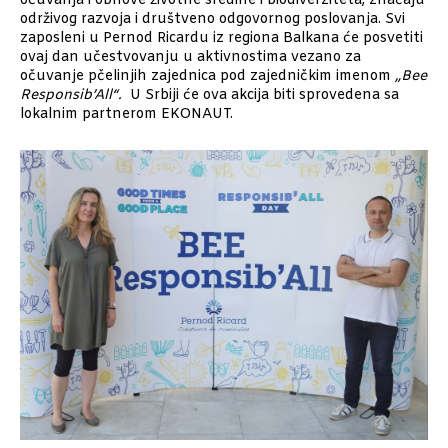
očuvanja i obnove životne sredine i biodiverziteta, značaju
održivog razvoja i društveno odgovornog poslovanja. Svi
zaposleni u Pernod Ricardu iz regiona Balkana će posvetiti
ovaj dan učestvovanju u aktivnostima vezano za
očuvanje pčelinjih zajednica pod zajedničkim imenom
„Bee
Responsib’All“.
U Srbiji će ova akcija biti sprovedena sa
lokalnim partnerom EKONAUT.