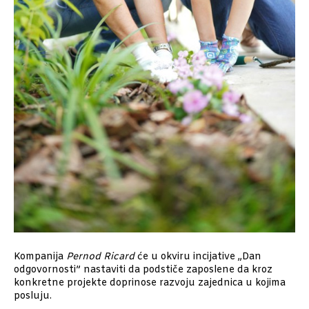
Kompanija
Pernod Ricard
će u okviru incijative „Dan
odgovornosti” nastaviti da podstiče zaposlene da kroz
konkretne projekte doprinose razvoju zajednica u kojima
posluju.