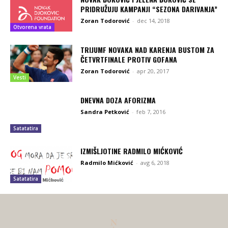
PRIDRUŽUJU KAMPANJI “SEZONA DARIVANJA”
Zoran Todorović
-
dec 14, 2018
Otvorena vrata
TRIJUMF NOVAKA NAD KARENJA BUSTOM ZA
ČETVRTFINALE PROTIV GOFANA
Zoran Todorović
-
apr 20, 2017
Vesti
DNEVNA DOZA AFORIZMA
Sandra Petković
-
feb 7, 2016
Satatatira
IZMIŠLJOTINE RADMILO MIĆKOVIĆ
Radmilo Mićković
-
avg 6, 2018
Satatatira