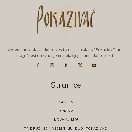
U vremenu kada su dobre vesti u durgom planu "Pokazivač" nudi
mogućnost da se u njemu pojavljuju samo dobre vesti...
Stranice
NAŠ TIM
O NAMA
NOVAKUJMO!
PRIDRUŽI SE NAŠEM TIMU, BUDI POKAZIVAČ!