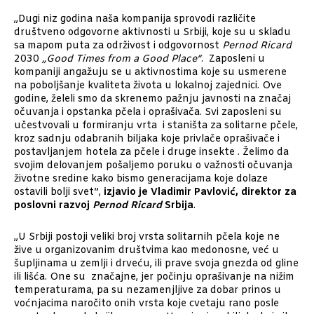
„Dugi niz godina naša
kompanija sprovodi različite
društveno odgovorne aktivnosti u Srbiji, koje su u skladu
sa mapom puta za održivost i odgovornost
Pernod Ricard
2030
„Good Times from a Good Place“
. Zaposleni u
kompaniji angažuju se u aktivnostima koje su usmerene
na poboljšanje kvaliteta života u lokalnoj zajednici. Ove
godine, želeli smo da skrenemo pažnju javnosti na značaj
očuvanja i opstanka pčela i oprašivača.
Svi zaposleni su
učestvovali u formiranju vrta i staništa za solitarne pčele,
kroz sadnju odabranih biljaka koje privlače oprašivače i
postavljanjem hotela za pčele i druge insekte
.
Želimo da
svojim delovanjem pošaljemo poruku o važnosti očuvanja
životne sredine kako bismo generacijama koje dolaze
ostavili bolji svet
”,
izjavio je Vladimir Pavlović, direktor za
poslovni razvoj
Pernod Ricard
Srbija
.
„U Srbiji postoji veliki broj vrsta solitarnih pčela koje ne
žive u organizovanim društvima kao medonosne, već u
šupljinama u zemlji i drveću, ili prave svoja gnezda od gline
ili lišća. One su značajne, jer počinju oprašivanje na nižim
temperaturama, pa su nezamenjljive za dobar prinos u
voćnjacima naročito onih vrsta koje cvetaju rano posle