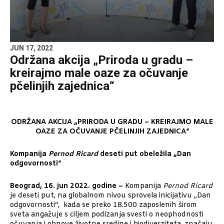
JUN 17, 2022
Održana akcija „Priroda u gradu –
kreirajmo male oaze za očuvanje
pčelinjih zajednica“
ODRŽANA AKCIJA „PRIRODA U GRADU – KREIRAJMO MALE
OAZE ZA OČUVANJE PČELINJIH ZAJEDNICA“
Kompanija
Pernod Ricard
deseti put obeležila „Dan
odgovornosti“
Beograd, 16. jun 2022. godine –
Kompanija
Pernod Ricard
je deseti put, na globalnom nivou sprovela inicijativu „Dan
odgovornosti“, kada se preko 18.500 zaposlenih širom
sveta angažuje s ciljem podizanja svesti o neophodnosti