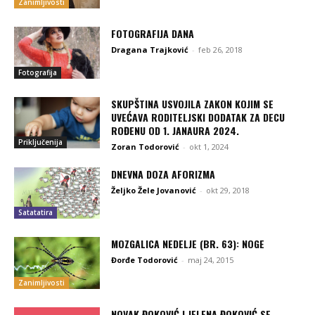
Zanimljivosti
FOTOGRAFIJA DANA
Dragana Trajković
-
feb 26, 2018
Fotografija
SKUPŠTINA USVOJILA ZAKON KOJIM SE
UVEĆAVA RODITELJSKI DODATAK ZA DECU
ROĐENU OD 1. JANAURA 2024.
Priključenija
Zoran Todorović
-
okt 1, 2024
DNEVNA DOZA AFORIZMA
Željko Žele Jovanović
-
okt 29, 2018
Satatatira
MOZGALICA NEDELJE (BR. 63): NOGE
Đorđe Todorović
-
maj 24, 2015
Zanimljivosti
NOVAK ĐOKOVIĆ I JELENA ĐOKOVIĆ SE