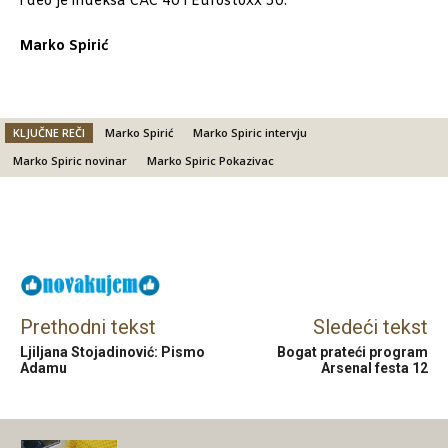
i deo je indeksa CAC 40 i Eurostoxx 50.
Marko Spirić
KLJUČNE REČI
Marko Spirić
Marko Spiric intervju
Marko Spiric novinar
Marko Spiric Pokazivac
Facebook
X
Email
Prethodni tekst
Sledeći tekst
Ljiljana Stojadinović: Pismo
Bogat prateći program
Adamu
Arsenal festa 12