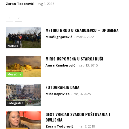
Zoran Todorović
-
avg 1, 2026
METINO BRDO U KRAGUJEVCU – OPOMENA
Miloš Ignjatović
-
mar 4, 2022
Kultura
MIRIS USPOMENA U STAROJ KUĆI
Amra Kamberović
-
sep 13, 2015
Mesečina
FOTOGRAFIJA DANA
Mišo Koprivica
-
maj 3, 2025
Fotografija
GEST VREDAN SVAKOG POŠTOVANJA I
DIVLJENJA
Zoran Todorović
-
mar 7, 2018