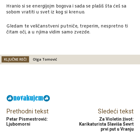
Hranio si se energijojm bogova i sada se plašiš šta ćeš sa
sobom vratiti u svet iz kog si krenuo.
Gledam te veličanstveni putniče, treperim, nespretno ti
čitam oči, a u njima vidim samo zvezde.
KLJUČNE REČI
Olga Tomović
Facebook
X
Email
Prethodni tekst
Sledeći tekst
Petar Pismestrović:
Za Violetin život:
Ljubomorni
Karikaturista Slaviša Ševrt
prvi put u Vranju