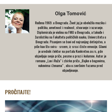
Olga Tomović
Rođena 1969. u Beogradu. Život joj je obeležila muzika i
politika, umetnost i realnost, stvaranje i razaranje.
Diplomirala je violinu na FMU u Beogradu, a takođe i
žurnlistiku na Fakultetu političkih nauka, Univerziteta u
Beogradu. Pisanjem se bavi od najranijeg detinjstva, a
piše kao što svira - srcem, iz srca i čiste emocije. Glavni
je urednik i lektor na portalu Konkretno.co.rs, gde
objavljuje svoje priče, pesme u prozi i kolumne. Autor je
romana „Lav i Ruža“ i zbirke priča „Bajke o bogovima,
vukovima i ženama“ , oba u završnim fazama pred
objavljivanje.
PROČITAJTE!