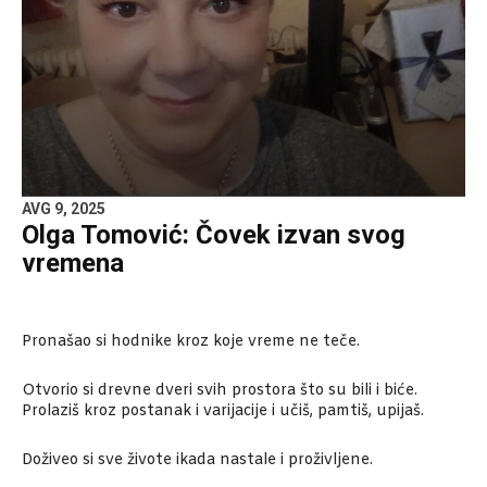
AVG 9, 2025
Olga Tomović: Čovek izvan svog
vremena
Pronašao si hodnike kroz koje vreme ne teče.
Otvorio si drevne dveri svih prostora što su bili i biće.
Prolaziš kroz postanak i varijacije i učiš, pamtiš, upijaš.
Doživeo si sve živote ikada nastale i proživljene.