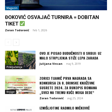
Magazin
ĐOKOVIĆ OSVAJAČ TURNIRA = DOBITAN
TIKET
Zoran Todorović
-
feb 1, 2026
OVO JE POSAO BUDUĆNOSTI U SRBIJI: UZ
MALO STRPLJENJA STIŽE LEPA ZARADA
Julijana Vincan
-
maj 9, 2019
Priključenija
ZORICI TIJANIĆ PRVA NAGRADA SA
KONKURSA ZA 8. DRINSKE KNJIŽEVNE
SUSRETE 2024. ZA RUKOPIS ROMANA
„SVICI NA TREMU KUĆE MOGA DEDE“
Knjige
Zoran Todorović
-
avg 25, 2024
IZMIŠLJOTINE RADMILO MIĆKOVIĆ