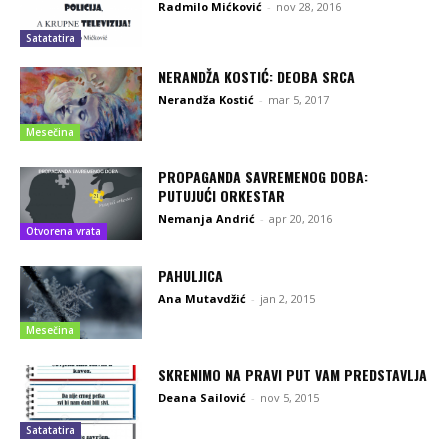
Radmilo Mićković
-
nov 28, 2016
Satatatira
NERANDŽA KOSTIĆ: DEOBA SRCA
Nerandža Kostić
-
mar 5, 2017
Mesečina
PROPAGANDA SAVREMENOG DOBA:
PUTUJUĆI ORKESTAR
Nemanja Andrić
-
apr 20, 2016
Otvorena vrata
PAHULJICA
Ana Mutavdžić
-
jan 2, 2015
Mesečina
SKRENIMO NA PRAVI PUT VAM PREDSTAVLJA
Deana Sailović
-
nov 5, 2015
Satatatira