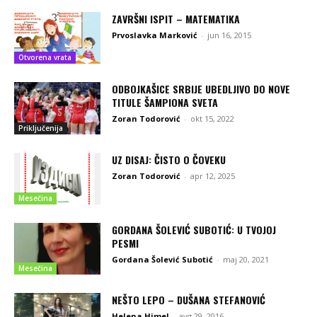
ZAVRŠNI ISPIT – MATEMATIKA
Prvoslavka Marković
-
jun 16, 2015
Otvorena vrata
ODBOJKAŠICE SRBIJE UBEDLJIVO DO NOVE
TITULE ŠAMPIONA SVETA
Zoran Todorović
-
okt 15, 2022
Priključenija
UZ DISAJ: ČISTO O ČOVEKU
Zoran Todorović
-
apr 12, 2025
Mesečina
GORDANA ŠOLEVIĆ SUBOTIĆ: U TVOJOJ
PESMI
Gordana Šolević Subotić
-
maj 20, 2021
Mesečina
NEŠTO LEPO – DUŠANA STEFANOVIĆ
Helena Himel
-
avg 29, 2016