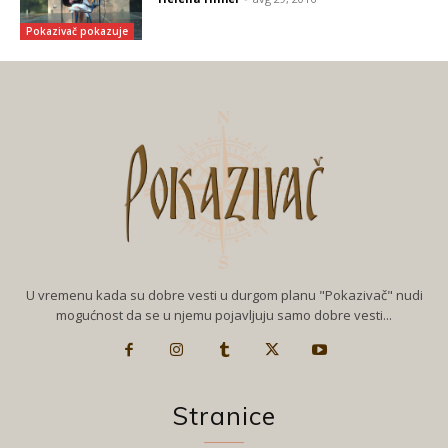
Pokazivač pokazuje
U vremenu kada su dobre vesti u durgom planu "Pokazivač" nudi
mogućnost da se u njemu pojavljuju samo dobre vesti...
Stranice