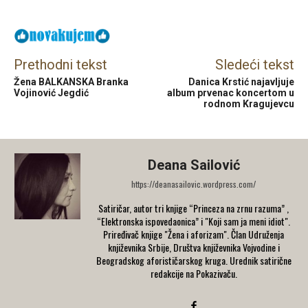
Prethodni tekst
Sledeći tekst
Žena BALKANSKA Branka
Danica Krstić najavljuje
Vojinović Jegdić
album prvenac koncertom u
rodnom Kragujevcu
Deana Sailović
https://deanasailovic.wordpress.com/
Satiričar, autor tri knjige “Princeza na zrnu razuma” ,
“Elektronska ispovedaonica” i "Koji sam ja meni idiot".
Priređivač knjige "Žena i aforizam". Član Udruženja
književnika Srbije, Društva književnika Vojvodine i
Beogradskog aforističarskog kruga. Urednik satirične
redakcije na Pokazivaču.