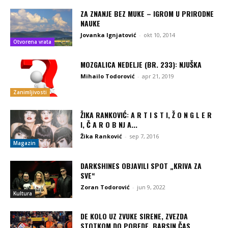
ZA ZNANJE BEZ MUKE – IGROM U PRIRODNE
NAUKE
Jovanka Ignjatović
-
okt 10, 2014
Otvorena vrata
MOZGALICA NEDELJE (BR. 233): NJUŠKA
Mihailo Todorović
-
apr 21, 2019
Zanimljivosti
ŽIKA RANKOVIĆ: A R T I S T I, Ž O N G L E R
I, Č A R O B NJ A...
Žika Ranković
-
sep 7, 2016
Magazin
DARKSHINES OBJAVILI SPOT „KRIVA ZA
SVE“
Zoran Todorović
-
jun 9, 2022
Kultura
DE KOLO UZ ZVUKE SIRENE, ZVEZDA
STOTKOM DO POBEDE, BARSIN ČAS