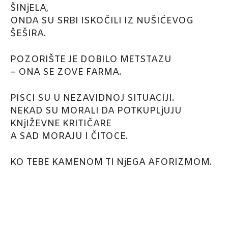
ŠINjELA,
ONDA SU SRBI ISKOČILI IZ NUŠIĆEVOG
ŠEŠIRA.
POZORIŠTE JE DOBILO METSTAZU
– ONA SE ZOVE FARMA.
PISCI SU U NEZAVIDNOJ SITUACIJI.
NEKAD SU MORALI DA POTKUPLjUJU
KNjIŽEVNE KRITIČARE
A SAD MORAJU I ČITOCE.
KO TEBE KAMENOM TI NjEGA AFORIZMOM.
Facebook
X
Email