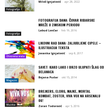
Miloš Ignjatović
-
apr 28, 2022
Fotografija
FOTOGRAFIJA DANA: ČUVAR RIBARSKE
MREŽE U ZIMSKOM PERIODU
Labud Lončar
-
feb 19, 2016
Fotografija
LIKOVNI RAD DANA: ZALJUBLJENE CIPELE –
ILUSTRACIJA TEKSTA
Jovanka Ignjatović
-
sep 8, 2017
Otvorena vrata
SAVET: KAKO LAKO I BRZO ULUPATI ŠLAG OD
BELANACA
Bojana Pudar
-
okt 15, 2014
Magazin
BREJKERS, ELORG, MAJKE, MORTAL
KOMBAT, ZOSTER, VIVA VOX NA ARSENALU
06!
Muzika
Zoran Todorović
-
apr 5, 2016