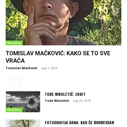
Mesečina
TOMISLAV MAČKOVIĆ: KAKO SE TO SVE
VRAĆA
Tomislav Mačković
-
avg 1, 2026
TODE NIKOLETIĆ: ZAVET
Tode Nikoletić
-
avg 26, 2018
Mesečina
FOTOGRAFIJA DANA: KAD ĆE ĐURĐEVDAN