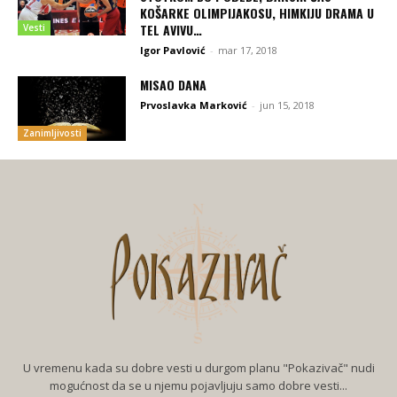
KOŠARKE OLIMPIJAKOSU, HIMKIJU DRAMA U
TEL AVIVU…
Vesti
Igor Pavlović
-
mar 17, 2018
MISAO DANA
Prvoslavka Marković
-
jun 15, 2018
Zanimljivosti
U vremenu kada su dobre vesti u durgom planu "Pokazivač" nudi
mogućnost da se u njemu pojavljuju samo dobre vesti...