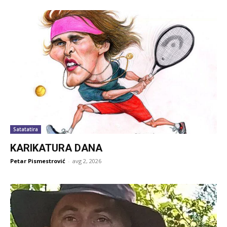
Satatatira
KARIKATURA DANA
Petar Pismestrović
-
avg 2, 2026