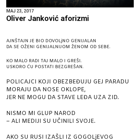
MAJ 23, 2017
Oliver Janković aforizmi
AJNŠTAJN JE BIO DOVOLjNO GENIJALAN
DA SE OŽENI GENIJALNIJOM ŽENOM OD SEBE.
KO MALO RADI TAJ MALO I GREŠI.
USKORO ĆU POSTATI BEZGREŠAN.
POLICAJCI KOJI OBEZBEĐUJU GEJ PARADU
MORAJU DA NOSE OKLOPE,
JER NE MOGU DA STAVE LEĐA UZA ZID.
NISMO MI GLUP NAROD
– ALI MEDIJI SU UČINILI SVOJE.
AKO SU RUSI IZAŠLI IZ GOGOLjEVOG