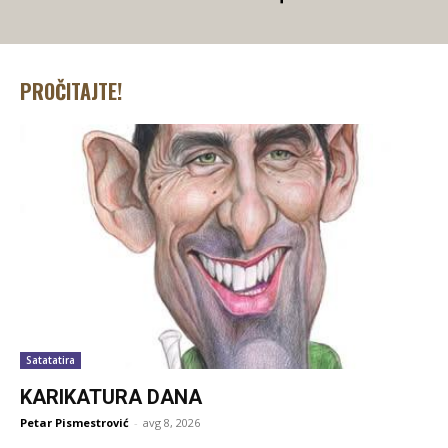
PROČITAJTE!
Satatatira
KARIKATURA DANA
Petar Pismestrović
-
avg 8, 2026