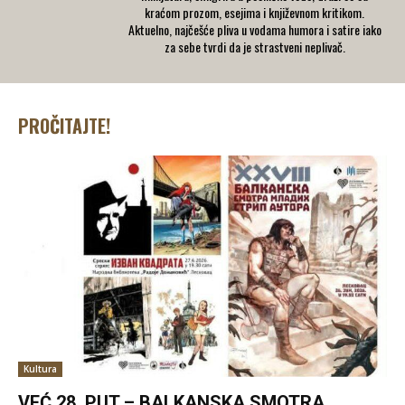
kraćom prozom, esejima i književnom kritikom.
Aktuelno, najčešće pliva u vodama humora i satire iako
za sebe tvrdi da je strastveni neplivač.
PROČITAJTE!
Kultura
VEĆ 28. PUT – BALKANSKA SMOTRA