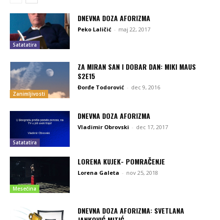
DNEVNA DOZA AFORIZMA
Peko Laličić
-
maj 22, 2017
Satatatira
ZA MIRAN SAN I DOBAR DAN: MIKI MAUS
S2E15
Đorđe Todorović
-
dec 9, 2016
Zanimljivosti
DNEVNA DOZA AFORIZMA
Vladimir Obrovski
-
dec 17, 2017
Satatatira
LORENA KUJEK- POMRAČENJE
Lorena Galeta
-
nov 25, 2018
Mesečina
DNEVNA DOZA AFORIZMA: SVETLANA
JANKOVIĆ MITIĆ