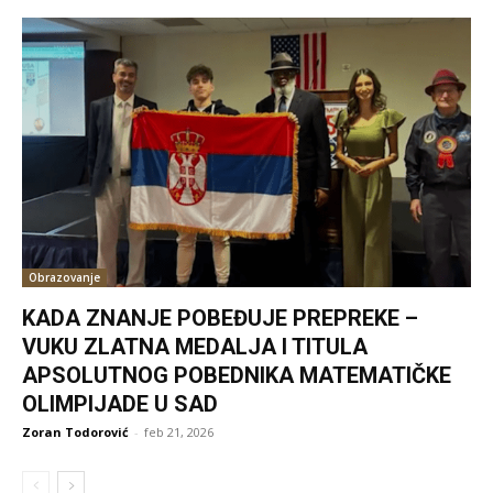
Obrazovanje
KADA ZNANJE POBEĐUJE PREPREKE –
VUKU ZLATNA MEDALJA I TITULA
APSOLUTNOG POBEDNIKA MATEMATIČKE
OLIMPIJADE U SAD
Zoran Todorović
-
feb 21, 2026