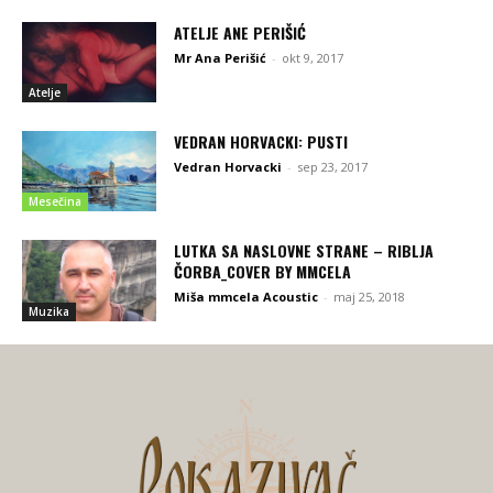
ATELJE ANE PERIŠIĆ
Mr Ana Perišić
-
okt 9, 2017
Atelje
VEDRAN HORVACKI: PUSTI
Vedran Horvacki
-
sep 23, 2017
Mesečina
LUTKA SA NASLOVNE STRANE – RIBLJA
ČORBA_COVER BY MMCELA
Miša mmcela Acoustic
-
maj 25, 2018
Muzika