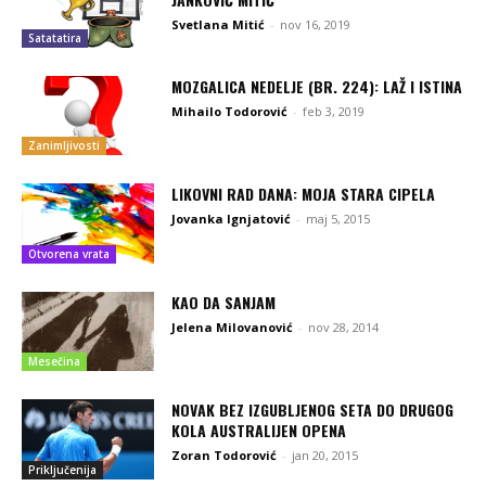
Svetlana Mitić
-
nov 16, 2019
Satatatira
MOZGALICA NEDELJE (BR. 224): LAŽ I ISTINA
Mihailo Todorović
-
feb 3, 2019
Zanimljivosti
LIKOVNI RAD DANA: MOJA STARA CIPELA
Jovanka Ignjatović
-
maj 5, 2015
Otvorena vrata
KAO DA SANJAM
Jelena Milovanović
-
nov 28, 2014
Mesečina
NOVAK BEZ IZGUBLJENOG SETA DO DRUGOG
KOLA AUSTRALIJEN OPENA
Zoran Todorović
-
jan 20, 2015
Priključenija