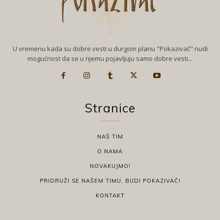
U vremenu kada su dobre vesti u durgom planu "Pokazivač" nudi
mogućnost da se u njemu pojavljuju samo dobre vesti...
Stranice
NAŠ TIM
O NAMA
NOVAKUJMO!
PRIDRUŽI SE NAŠEM TIMU, BUDI POKAZIVAČ!
KONTAKT