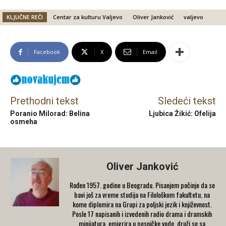
KLJUČNE REČI
Centar za kulturu Valjevo
Oliver Janković
valjevo
Facebook
X
Email
Prethodni tekst
Sledeći tekst
Poranio Milorad: Belina
Ljubica Žikić: Ofelija
osmeha
Oliver Janković
Rođen 1957. godine u Beogradu. Pisanjem počinje da se
bavi još za vreme studija na Filološkom fakultetu, na
kome diplomira na Grupi za poljski jezik i književnost.
Posle 17 napisanih i izvedenih radio drama i dramskih
minijatura, emigrira u pesničke vode, druži se sa