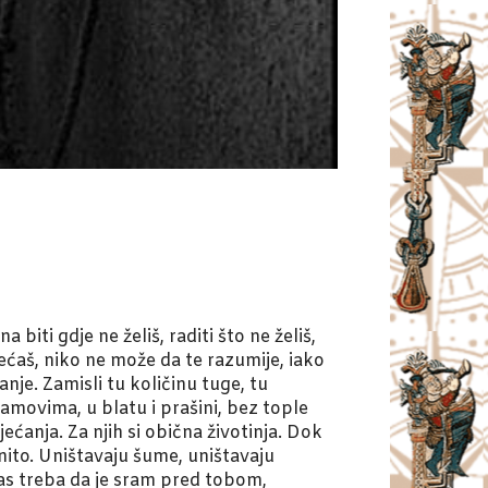
iti gdje ne želiš, raditi što ne želiš,
ećaš, niko ne može da te razumije, iako
anje. Zamisli tu količinu tuge, tu
movima, u blatu i prašini, bez tople
sjećanja. Za njih si obična životinja. Dok
nito. Uništavaju šume, uništavaju
 nas treba da je sram pred tobom,