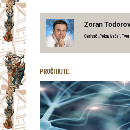
Zoran Todorov
Osnivač „Pokazivača“. Tvorac
PROČITAJTE!