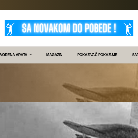
VORENA VRATA
MAGAZIN
POKAZIVAČ POKAZUJE
SA