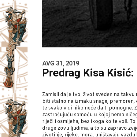
AVG 31, 2019
Predrag Kisa Kisić:
Zamisli da je tvoj život sveden na takvu 
biti stalno na izmaku snage, premoren, 
te svako vidi niko neće da ti pomogne. Za
zastrašujuću samoću u kojoj nema ničega
riječi i osmijeha, bez ikoga ko te voli. To
druge zovu ljudima, a to su zapravo zvij
životinje, rijeke, mora, uništavaju vazdu