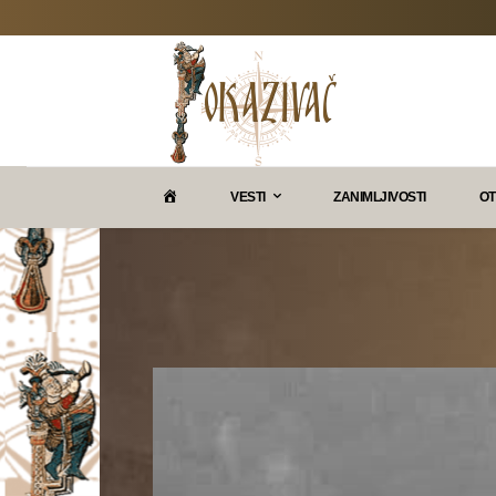
P
VESTI
ZANIMLJIVOSTI
OT
O
K
A
Z