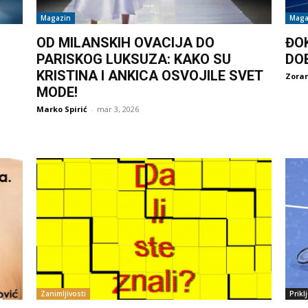
Magazin
Maga
OD MILANSKIH OVACIJA DO
ĐO
PARISKOG LUKSUZA: KAKO SU
DO
KRISTINA I ANKICA OSVOJILE SVET
Zoran
MODE!
Marko Spirić
-
mar 3, 2026
Zanimljivosti
Prikl