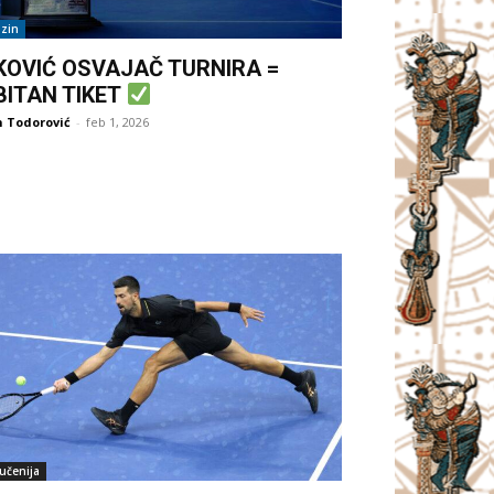
zin
KOVIĆ OSVAJAČ TURNIRA =
BITAN TIKET
 Todorović
-
feb 1, 2026
jučenija