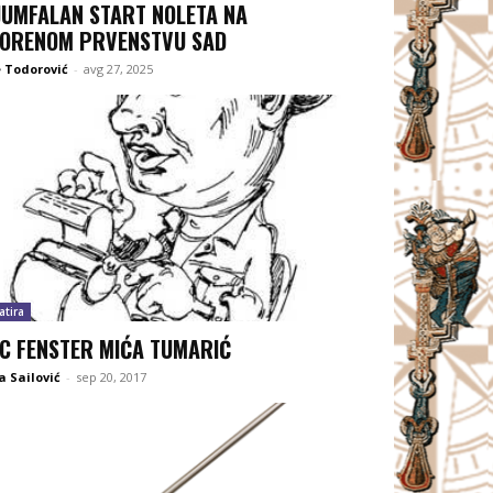
JUMFALAN START NOLETA NA
ORENOM PRVENSTVU SAD
 Todorović
-
avg 27, 2025
atira
IC FENSTER MIĆA TUMARIĆ
 Sailović
-
sep 20, 2017