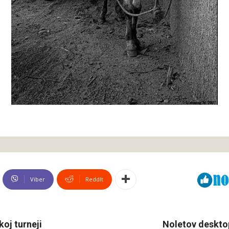
Viber
ReddIt
oj turneji
Noletov deskto