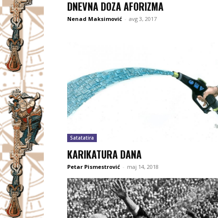
DNEVNA DOZA AFORIZMA
Nenad Maksimović
-
avg 3, 2017
Satatatira
KARIKATURA DANA
Petar Pismestrović
-
maj 14, 2018