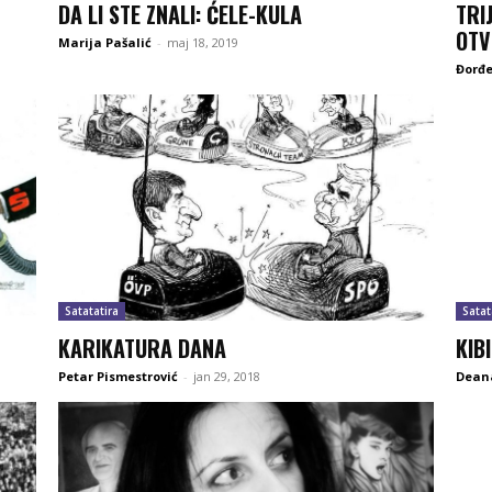
DA LI STE ZNALI: ĆELE-KULA
TRI
OTV
Marija Pašalić
-
maj 18, 2019
Đorđe
Satatatira
Satat
KARIKATURA DANA
KIB
Petar Pismestrović
-
jan 29, 2018
Deana