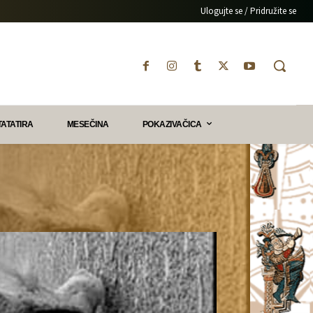
Ulogujte se / Pridružite se
TATATIRA
MESEČINA
POKAZIVAČICA