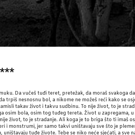
 ***
muku. Da vučeš tuđi teret, pretežak, da moraš svakoga dana b
da trpiš nesnosnu bol, a nikome ne možeš reći kako se osj
misli takav život i takvu sudbinu. To nije život, to je strad
 osim bola, osim tog tuđeg tereta. Život u zapregama, u a
 nije život, to je stradanje. Ali koga je to briga što ti imaš o
eri i monstrumi, jer samo takvi uništavaju sve što je pleme
h, uništavaju tuđe živote. Tebe se niko neće sjećati, a sve