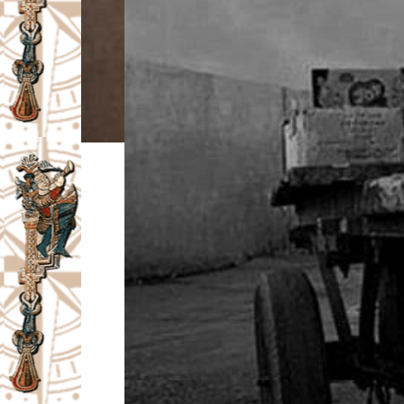
I
V
A
Č