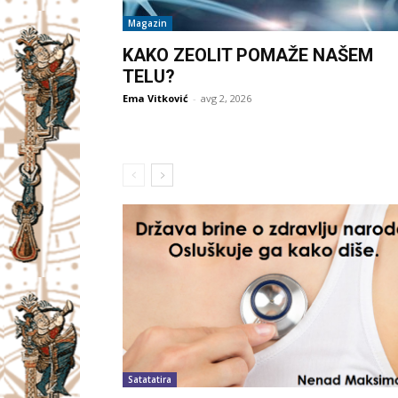
Magazin
KAKO ZEOLIT POMAŽE NAŠEM
TELU?
Ema Vitković
-
avg 2, 2026
Satatatira