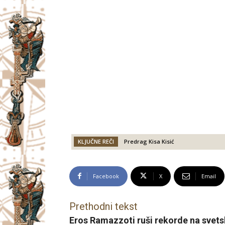
KLJUČNE REČI
Predrag Kisa Kisić
Facebook
X
Email
Prethodni tekst
Eros Ramazzoti ruši rekorde na svetsk