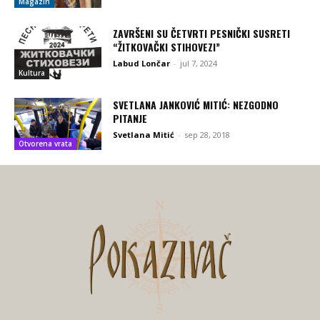
Magazin
ZAVRŠENI SU ČETVRTI PESNIČKI SUSRETI
“ŽITKOVAČKI STIHOVEZI”
Labud Lončar
-
jul 7, 2024
Kultura
SVETLANA JANKOVIĆ MITIĆ: NEZGODNO
PITANJE
Svetlana Mitić
-
sep 28, 2018
Otvorena vrata