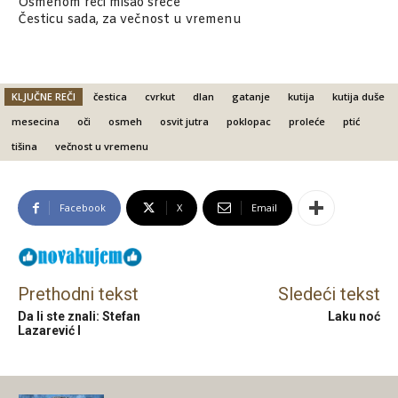
Osmehom reci misao sreće
Česticu sada, za večnost u vremenu
KLJUČNE REČI
čestica
cvrkut
dlan
gatanje
kutija
kutija duše
mesecina
oči
osmeh
osvit jutra
poklopac
proleće
ptić
tišina
večnost u vremenu
Facebook
X
Email
Prethodni tekst
Sledeći tekst
Da li ste znali: Stefan
Laku noć
Lazarević I