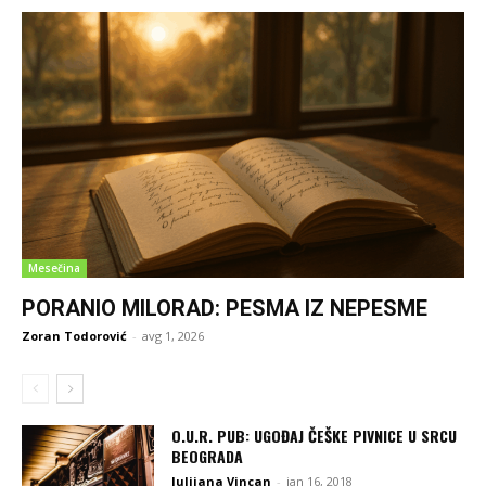
Mesečina
PORANIO MILORAD: PESMA IZ NEPESME
Zoran Todorović
-
avg 1, 2026
O.U.R. PUB: UGOĐAJ ČEŠKE PIVNICE U SRCU
BEOGRADA
Julijana Vincan
-
jan 16, 2018