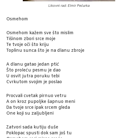
Likovni rad: Elmir Pećurka
Osmehom
Osmehom kažem sve što mislim
Tišinom zbori srce moje
Te tvoje oči što kriju
Toplinu sunca što je na dlanu zbroje
A dlanu gatao jedan ptić
Što proleću pesmu je dao
U osvit jutra poruku tebi
Cvrkutom svojim je poslao
Procvali cvetak pirnuo vetru
A on kroz pupoljke šapnuo meni
Da tvoje srce ipak srcem gleda
One koji su zaljubljeni
Zatvori sada kutiju duše
Poklopac spusti dok sam još tu