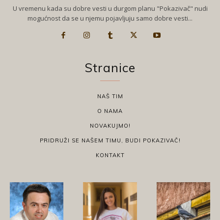
U vremenu kada su dobre vesti u durgom planu "Pokazivač" nudi
mogućnost da se u njemu pojavljuju samo dobre vesti...
Stranice
NAŠ TIM
O NAMA
NOVAKUJMO!
PRIDRUŽI SE NAŠEM TIMU, BUDI POKAZIVAČ!
KONTAKT