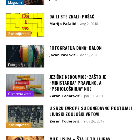
Magazin
DA LI STE ZNALI: PUŠAČ
Marija Pašalić
-
avg 2, 2018
Zanimljivosti
FOTOGRAFIJA DANA: BALON
Jovan Pavlović
-
dec 5, 2018
Fotografija
JEZIČKE NEDOUMICE: ZAŠTO JE
“MINISTARKA” PRAVILNO, A
“PSIHOLOŠKINJA” NIJE
Otvorena vrata
Zoran Todorović
-
jan 19, 2021
U SRCU EVROPE SU DONEDAVNO POSTOJALI
LJUDSKI ZOOLOŠKI VRTOVI
Zoran Todorović
-
nov 26, 2017
Zanimljivosti
MILE LISICA – ŠTA JE TO LJUBAV