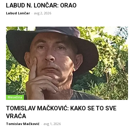
LABUD N. LONČAR: ORAO
Labud Lončar
-
avg 2, 2026
Mesečina
TOMISLAV MAČKOVIĆ: KAKO SE TO SVE
VRAĆA
Tomislav Mačković
-
avg 1, 2026