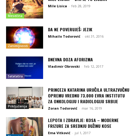
Mile Lisica
-
feb 28, 2019
Mesečina
DA NE POVERUJEŠ: JEZIK
Mihailo Todorović
-
okt 31, 2016
Zanimljivosti
DNEVNA DOZA AFORIZMA
Vladimir Obrovski
-
feb 12, 2017
Satatatira
PRINCEZA KATARINA URUČILA ULTRAZVUČNU
OPREMU VREDNU 73.000 EVRA INSTITUTU
ZA ONKOLOGIJU I RADIOLOGIJU SRBIJE
Priključenija
Zoran Todorović
-
mar 16, 2019
LEPOTA I ZDRAVLJE: KOSA – MODERNE
FRIZURE ZA SREDNJU DUŽINU KOSE
Ema Vitković
-
jul 1, 2017