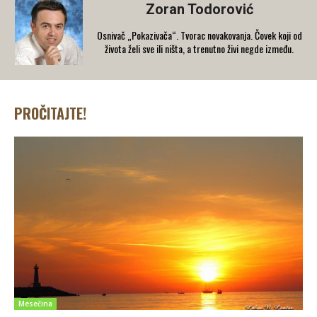
Zoran Todorović
Osnivač „Pokazivača“. Tvorac novakovanja. Čovek koji od
života želi sve ili ništa, a trenutno živi negde između.
PROČITAJTE!
Mesečina