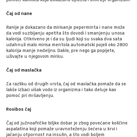
pomoći kamilica koja dokazano opušta i umiruje organizam.
Čaj od nane
Ranije je dokazano da mirisanje peperminta i nane može
da vodi suzbijanju apetita što dovodi i smanjenju unosa
kalorija. Otkriveno je i da su ljudi koji su svaka dva sata
udahnuli malo mirisa mentola automatski pojeli oko 2800
kalorija manje nedeljno. Dakle, pre nego ga popijete,
uživajte u njegovom mirisu.
Čaj od maslačka
Za razliku od drugih vrsta, čaj od maslačka pomaže da se
lakše izbaci višak vode iz organizma i tako deluje kao
pomoć pri mršavljenju.
Rooibos čaj
Čaj od južnoafričke biljke dobar je zbog povećane količine
aspalatina koji pomaže uravnoteženju šećera u krvi i
jačanju otpornost na insulin, a što vodi boljem