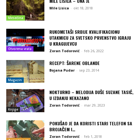
MILE LISICA – ONA JE
Mile Lisica
-
okt 18, 2018
Mesečina
RUKOMETAŠI SRBIJE KVALIFIKACIONU
UTAKMICU ZA SVETSKO PRVENSTVO IGRAJU
U KRAGUJEVCU
Otvorena vrata
Zoran Todorović
-
feb 26, 2022
RECEPT: ŠARENE OBLANDE
Bojana Pudar
-
sep 23, 2014
Magazin
NOKTURNO – MELODIJA DUŠE SUZANE TASIĆ,
U IZDANJU NEKAZANO
Zoran Todorović
-
mar 29, 2023
Knjige
POKUŠAO JE DA KORISTI STARI TELEFON SA
BROJAČEM I…
Zoran Todorović
-
feb 1, 2018