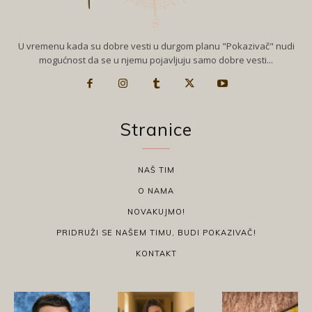
U vremenu kada su dobre vesti u durgom planu "Pokazivač" nudi
mogućnost da se u njemu pojavljuju samo dobre vesti...
Stranice
NAŠ TIM
O NAMA
NOVAKUJMO!
PRIDRUŽI SE NAŠEM TIMU, BUDI POKAZIVAČ!
KONTAKT