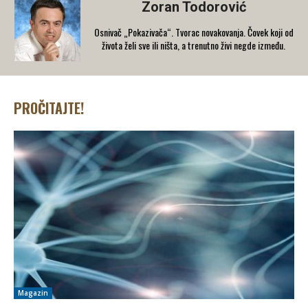
Zoran Todorović
Osnivač „Pokazivača“. Tvorac novakovanja. Čovek koji od
života želi sve ili ništa, a trenutno živi negde između.
PROČITAJTE!
Magazin