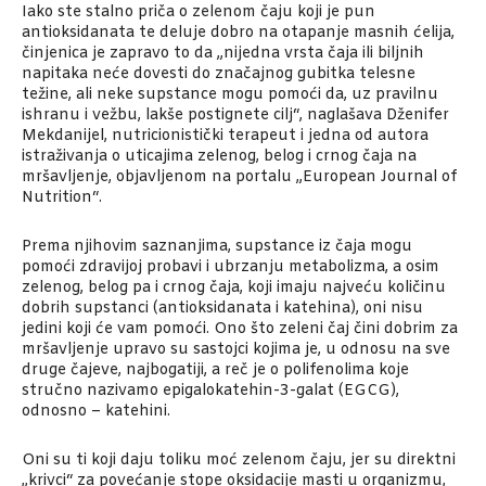
Iako ste stalno priča o zelenom čaju koji je pun
antioksidanata te deluje dobro na otapanje masnih ćelija,
činjenica je zapravo to da „nijedna vrsta čaja ili biljnih
napitaka neće dovesti do značajnog gubitka telesne
težine, ali neke supstance mogu pomoći da, uz pravilnu
ishranu i vežbu, lakše postignete cilj“, naglašava Dženifer
Mekdanijel, nutricionistički terapeut i jedna od autora
istraživanja o uticajima zelenog, belog i crnog čaja na
mršavljenje, objavljenom na portalu „European Journal of
Nutrition“.
Prema njihovim saznanjima, supstance iz čaja mogu
pomoći zdravijoj probavi i ubrzanju metabolizma, a osim
zelenog, belog pa i crnog čaja, koji imaju najveću količinu
dobrih supstanci (antioksidanata i katehina), oni nisu
jedini koji će vam pomoći. Ono što zeleni čaj čini dobrim za
mršavljenje upravo su sastojci kojima je, u odnosu na sve
druge čajeve, najbogatiji, a reč je o polifenolima koje
stručno nazivamo epigalokatehin-3-galat (EGCG),
odnosno – katehini.
Oni su ti koji daju toliku moć zelenom čaju, jer su direktni
„krivci“ za povećanje stope oksidacije masti u organizmu,