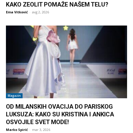
KAKO ZEOLIT POMAŽE NAŠEM TELU?
Ema Vitković
-
avg 2, 2026
Magazin
OD MILANSKIH OVACIJA DO PARISKOG
LUKSUZA: KAKO SU KRISTINA I ANKICA
OSVOJILE SVET MODE!
Marko Spirić
-
mar 3, 2026