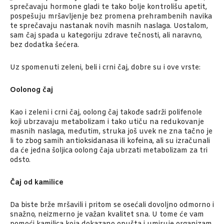
sprečavaju hormone gladi te tako bolje kontrolišu apetit,
pospešuju mršavljenje bez promena prehrambenih navika
te sprečavaju nastanak novih masnih naslaga. Uostalom,
sam čaj spada u kategoriju zdrave tečnosti, ali naravno,
bez dodatka šećera.
Uz spomenuti zeleni, beli i crni čaj, dobre su i ove vrste:
Oolonog čaj
Kao i zeleni i crni čaj, oolong čaj takođe sadrži polifenole
koji ubrzavaju metabolizam i tako utiču na redukovanje
masnih naslaga, međutim, struka još uvek ne zna tačno je
li to zbog samih antioksidanasa ili kofeina, ali su izračunali
da će jedna šoljica oolong čaja ubrzati metabolizam za tri
odsto.
Čaj od kamilice
Da biste brže mršavili i pritom se osećali dovoljno odmorno i
snažno, neizmerno je važan kvalitet sna. U tome će vam