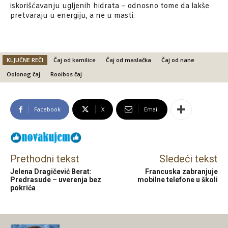
iskorišćavanju ugljenih hidrata – odnosno tome da lakše
pretvaraju u energiju, a ne u masti.
KLJUČNE REČI
Čaj od kamilice
Čaj od maslačka
Čaj od nane
Oolonog čaj
Rooibos čaj
Facebook
X
Email
Prethodni tekst
Sledeći tekst
Jelena Dragičević Berat:
Francuska zabranjuje
Predrasude – uverenja bez
mobilne telefone u školi
pokrića