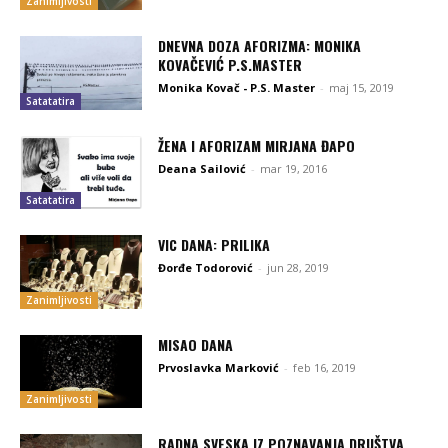
Zanimljivosti
DNEVNA DOZA AFORIZMA: MONIKA
KOVAČEVIĆ P.S.MASTER
Monika Kovač - P.S. Master
-
maj 15, 2019
Satatatira
ŽENA I AFORIZAM MIRJANA ĐAPO
Deana Sailović
-
mar 19, 2016
Satatatira
VIC DANA: PRILIKA
Đorđe Todorović
-
jun 28, 2019
Zanimljivosti
MISAO DANA
Prvoslavka Marković
-
feb 16, 2019
Zanimljivosti
RADNA SVESKA IZ POZNAVANJA DRUŠTVA