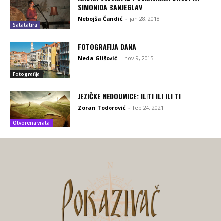
SIMONIDA BANJEGLAV
Nebojša Čandić
-
jan 28, 2018
Satatatira
FOTOGRAFIJA DANA
Neda Glišović
-
nov 9, 2015
Fotografija
JEZIČKE NEDOUMICE: ILITI ILI ILI TI
Zoran Todorović
-
feb 24, 2021
Otvorena vrata