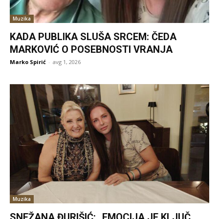
Muzika
KADA PUBLIKA SLUŠA SRCEM: ČEDA
MARKOVIĆ O POSEBNOSTI VRANJA
Marko Spirić
-
avg 1, 2026
Muzika
SNEŽANA ĐURIŠIĆ: „EMOCIJA JE KLJUČ