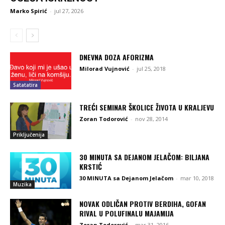
Marko Spirić
-
jul 27, 2026
DNEVNA DOZA AFORIZMA
Milorad Vujnović
-
jul 25, 2018
Satatatira
TREĆI SEMINAR ŠKOLICE ŽIVOTA U KRALJEVU
Zoran Todorović
-
nov 28, 2014
Priključenija
30 MINUTA SA DEJANOM JELAČOM: BILJANA
KRSTIĆ
30 MINUTA sa Dejanom Jelačom
-
mar 10, 2018
Muzika
NOVAK ODLIČAN PROTIV BERDIHA, GOFAN
RIVAL U POLUFINALU MAJAMIJA
Zoran Todorović
-
mar 31, 2016