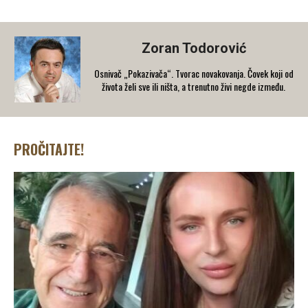
Zoran Todorović
Osnivač „Pokazivača“. Tvorac novakovanja. Čovek koji od
života želi sve ili ništa, a trenutno živi negde između.
PROČITAJTE!