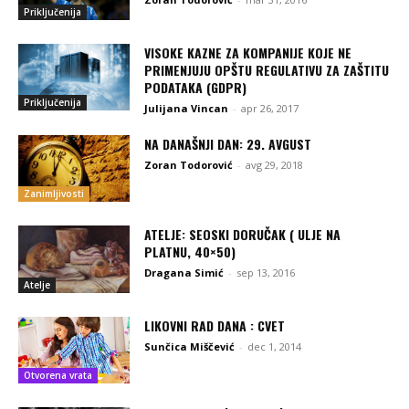
Priključenija
VISOKE KAZNE ZA KOMPANIJE KOJE NE
PRIMENJUJU OPŠTU REGULATIVU ZA ZAŠTITU
PODATAKA (GDPR)
Priključenija
Julijana Vincan
-
apr 26, 2017
NA DANAŠNJI DAN: 29. AVGUST
Zoran Todorović
-
avg 29, 2018
Zanimljivosti
ATELJE: SEOSKI DORUČAK ( ULJE NA
PLATNU, 40×50)
Dragana Simić
-
sep 13, 2016
Atelje
LIKOVNI RAD DANA : CVET
Sunčica Miščević
-
dec 1, 2014
Otvorena vrata