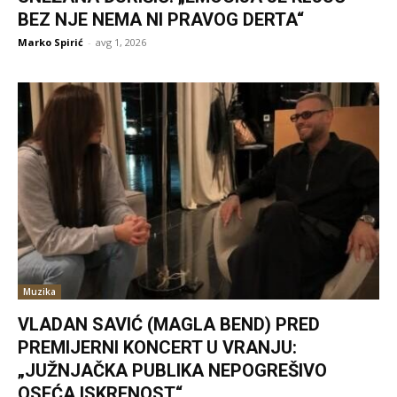
BEZ NJE NEMA NI PRAVOG DERTA“
Marko Spirić
-
avg 1, 2026
Muzika
VLADAN SAVIĆ (MAGLA BEND) PRED
PREMIJERNI KONCERT U VRANJU:
„JUŽNJAČKA PUBLIKA NEPOGREŠIVO
OSEĆA ISKRENOST“