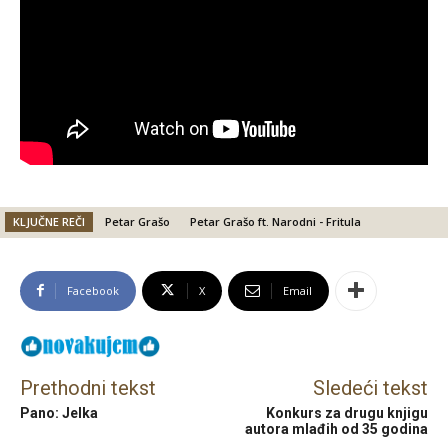
KLJUČNE REČI
Petar Grašo
Petar Grašo ft. Narodni - Fritula
Facebook
X
Email
Prethodni tekst
Sledeći tekst
Pano: Jelka
Konkurs za drugu knjigu
autora mlađih od 35 godina