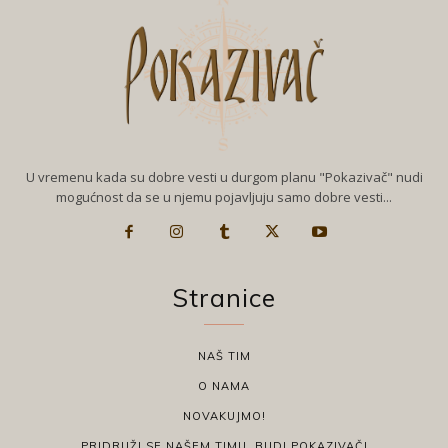
U vremenu kada su dobre vesti u durgom planu "Pokazivač" nudi
mogućnost da se u njemu pojavljuju samo dobre vesti...
Stranice
NAŠ TIM
O NAMA
NOVAKUJMO!
PRIDRUŽI SE NAŠEM TIMU, BUDI POKAZIVAČ!