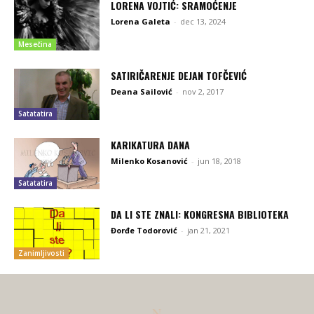
LORENA VOJTIĆ: SRAMOĆENJE
Lorena Galeta
-
dec 13, 2024
Mesečina
SATIRIČARENJE DEJAN TOFČEVIĆ
Deana Sailović
-
nov 2, 2017
Satatatira
KARIKATURA DANA
Milenko Kosanović
-
jun 18, 2018
Satatatira
DA LI STE ZNALI: KONGRESNA BIBLIOTEKA
Đorđe Todorović
-
jan 21, 2021
Zanimljivosti