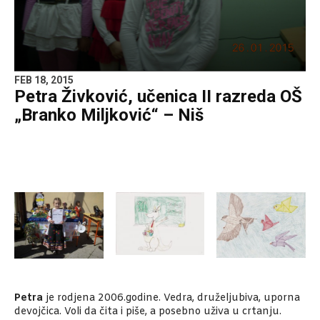
FEB 18, 2015
Petra Živković, učenica II razreda OŠ
„Branko Miljković“ – Niš
Petra
je rodjena 2006.godine. Vedra, druželjubiva, uporna
devojčica. Voli da čita i piše, a posebno uživa u crtanju.