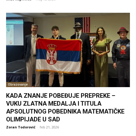
Obrazovanje
KADA ZNANJE POBEĐUJE PREPREKE –
VUKU ZLATNA MEDALJA I TITULA
APSOLUTNOG POBEDNIKA MATEMATIČKE
OLIMPIJADE U SAD
Zoran Todorović
-
feb 21, 2026