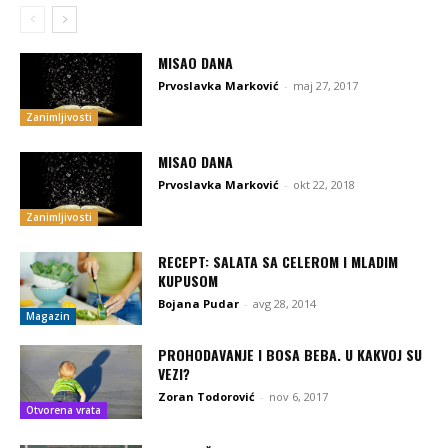
MISAO DANA
Prvoslavka Marković
-
maj 27, 2017
Zanimljivosti
MISAO DANA
Prvoslavka Marković
-
okt 22, 2018
Zanimljivosti
RECEPT: SALATA SA CELEROM I MLADIM
KUPUSOM
Bojana Pudar
-
avg 28, 2014
Magazin
PROHODAVANJE I BOSA BEBA. U KAKVOJ SU
VEZI?
Zoran Todorović
-
nov 6, 2017
Otvorena vrata