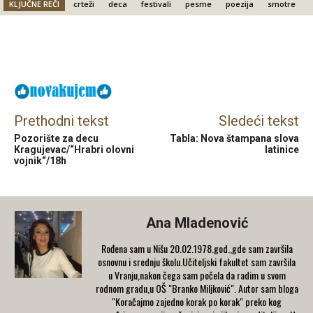
KLJUČNE REČI
crteži
deca
festivali
pesme
poezija
smotre
Facebook
X
Email
Prethodni tekst
Sledeći tekst
Pozorište za decu
Tabla: Nova štampana slova
Kragujevac/“Hrabri olovni
latinice
vojnik“/18h
Ana Mladenović
Rođena sam u Nišu 20.02.1978.god.,gde sam završila
osnovnu i srednju školu.Učiteljski fakultet sam završila
u Vranju,nakon čega sam počela da radim u svom
rodnom gradu,u OŠ "Branko Miljković". Autor sam bloga
"Koračajmo zajedno korak po korak" preko kog