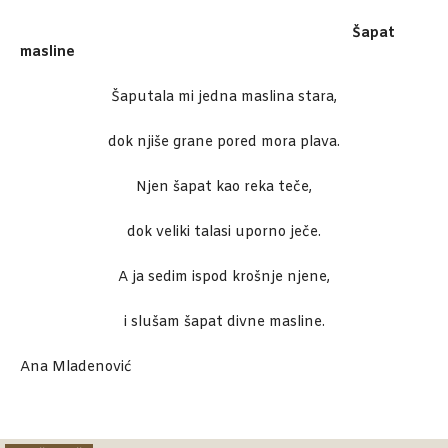
Šapat
masline
Šaputala mi jedna maslina stara,
dok njiše grane pored mora plava.
Njen šapat kao reka teče,
dok veliki talasi uporno ječe.
A ja sedim ispod krošnje njene,
i slušam šapat divne masline.
Ana Mladenović