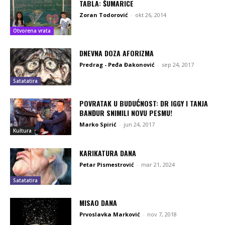
TABLA: ŠUMARICE
Zoran Todorović
-
okt 26, 2014
Otvorena vrata
DNEVNA DOZA AFORIZMA
Predrag - Peđa Đakonović
-
sep 24, 2017
Satatatira
POVRATAK U BUDUĆNOST: DR IGGY I TANJA
BANĐUR SNIMILI NOVU PESMU!
Marko Spirić
-
jun 24, 2017
Kultura
KARIKATURA DANA
Petar Pismestrović
-
mar 21, 2024
Satatatira
MISAO DANA
Prvoslavka Marković
-
nov 7, 2018