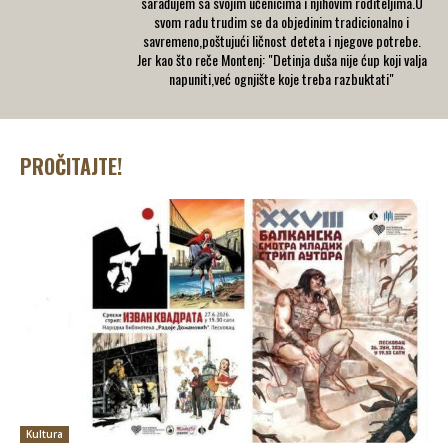
sarađujem sa svojim učenicima i njihovim roditeljima.U
svom radu trudim se da objedinim tradicionalno i
savremeno,poštujući ličnost deteta i njegove potrebe.
Jer kao što reče Montenj: "Detinja duša nije ćup koji valja
napuniti,već ognjište koje treba razbuktati"
PROČITAJTE!
Kultura