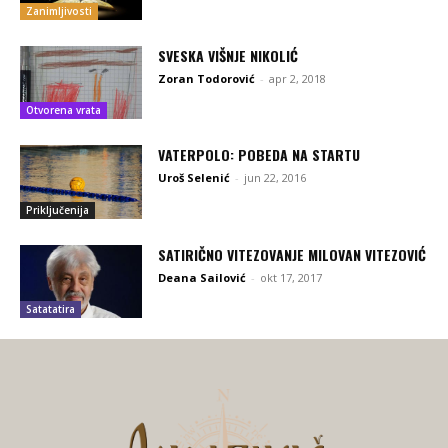
Zanimljivosti
SVESKA VIŠNJE NIKOLIĆ
Zoran Todorović
-
apr 2, 2018
Otvorena vrata
VATERPOLO: POBEDA NA STARTU
Uroš Selenić
-
jun 22, 2016
Priključenija
SATIRIČNO VITEZOVANJE MILOVAN VITEZOVIĆ
Deana Sailović
-
okt 17, 2017
Satatatira