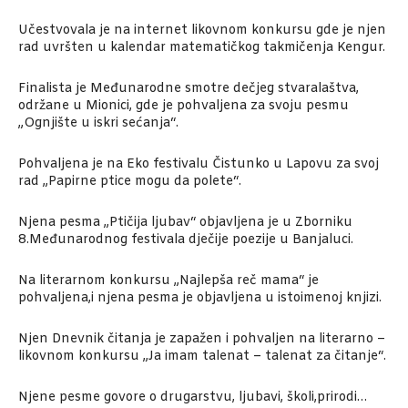
Učestvovala je na internet likovnom konkursu gde je njen
rad uvršten u kalendar matematičkog takmičenja Kengur.
Finalista je Međunarodne smotre dečjeg stvaralaštva,
održane u Mionici, gde je pohvaljena za svoju pesmu
„Ognjište u iskri sećanja“.
Pohvaljena je na Eko festivalu Čistunko u Lapovu za svoj
rad „Papirne ptice mogu da polete“.
Njena pesma „Ptičija ljubav“ objavljena je u Zborniku
8.Međunarodnog festivala dječije poezije u Banjaluci.
Na literarnom konkursu „Najlepša reč mama“ je
pohvaljena,i njena pesma je objavljena u istoimenoj knjizi.
Njen Dnevnik čitanja je zapažen i pohvaljen na literarno –
likovnom konkursu „Ja imam talenat – talenat za čitanje“.
Njene pesme govore o drugarstvu, ljubavi, školi,prirodi…