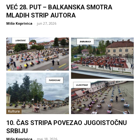
VEĆ 28. PUT – BALKANSKA SMOTRA
MLADIH STRIP AUTORA
Mišo Koprivica
-
jun 27, 2026
Kultura
10. ČAS STRIPA POVEZAO JUGOISTOČNU
SRBIJU
Mišo Koprivica
-
maj 18, 2026