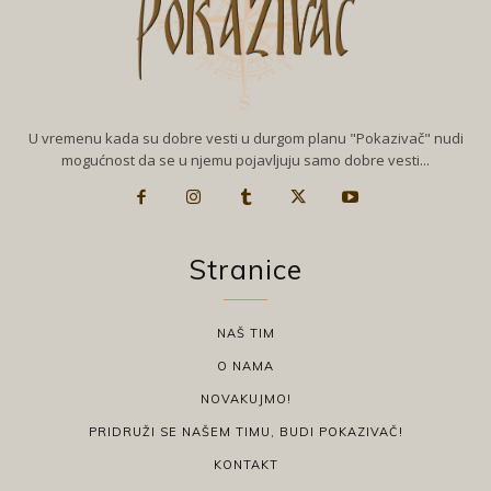
U vremenu kada su dobre vesti u durgom planu "Pokazivač" nudi
mogućnost da se u njemu pojavljuju samo dobre vesti...
Stranice
NAŠ TIM
O NAMA
NOVAKUJMO!
PRIDRUŽI SE NAŠEM TIMU, BUDI POKAZIVAČ!
KONTAKT