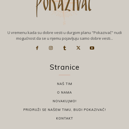
U vremenu kada su dobre vesti u durgom planu "Pokazivač" nudi
mogućnost da se u njemu pojavljuju samo dobre vesti...
Stranice
NAŠ TIM
O NAMA
NOVAKUJMO!
PRIDRUŽI SE NAŠEM TIMU, BUDI POKAZIVAČ!
KONTAKT