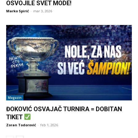
OSVOJILE SVET MODE!
Marko Spirić
-
mar 3, 2026
Magazin
ĐOKOVIĆ OSVAJAČ TURNIRA = DOBITAN
TIKET
Zoran Todorović
-
feb 1, 2026