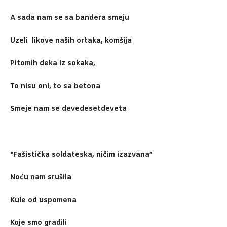
A sada nam se sa bandera smeju
Uzeli likove naših ortaka, komšija
Pitomih deka iz sokaka,
To nisu oni, to sa betona
Smeje nam se devedesetdeveta
“Fašistička soldateska, ničim izazvana”
Noću nam srušila
Kule od uspomena
Koje smo gradili