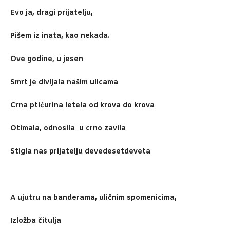
Evo ja, dragi prijatelju,
Pišem iz inata, kao nekada.
Ove godine, u jesen
Smrt je divljala našim ulicama
Crna ptičurina letela od krova do krova
Otimala, odnosila u crno zavila
Stigla nas prijatelju devedesetdeveta
A ujutru na banderama, uličnim spomenicima,
Izložba čitulja