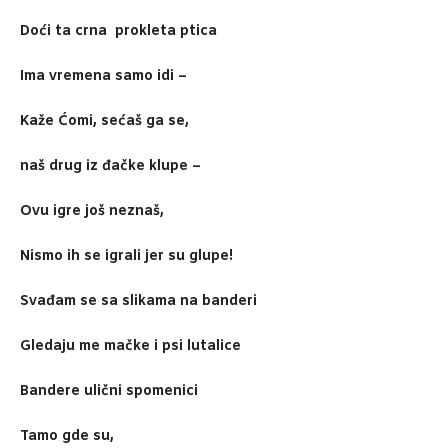
Doći ta crna prokleta ptica
Ima vremena samo idi –
Kaže Ćomi, sećaš ga se,
naš drug iz đačke klupe –
Ovu igre još neznaš,
Nismo ih se igrali jer su glupe!
Svađam se sa slikama na banderi
Gledaju me mačke i psi lutalice
Bandere ulični spomenici
Tamo gde su,