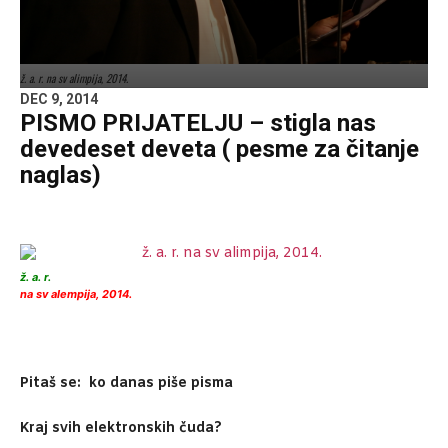
ž. a. r. na sv alimpija, 2014.
DEC 9, 2014
PISMO PRIJATELJU – stigla nas
devedeset deveta ( pesme za čitanje
naglas)
ž. a. r.
na sv alempija, 2014.
Pitaš se: ko danas piše pisma
Kraj svih elektronskih čuda?