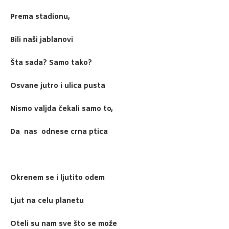
Prema stadionu,
Bili naši jablanovi
Šta sada? Samo tako?
Osvane jutro i ulica pusta
Nismo valjda čekali samo to,
Da nas odnese crna ptica
Okrenem se i ljutito odem
Ljut na celu planetu
Oteli su nam sve što se može