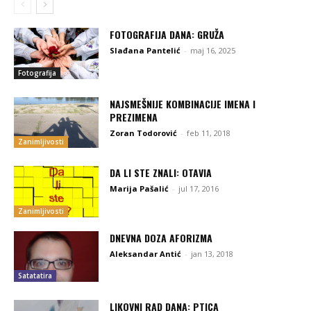
FOTOGRAFIJA DANA: GRUŽA
Slađana Pantelić
-
maj 16, 2025
Fotografija
NAJSMEŠNIJE KOMBINACIJE IMENA I
PREZIMENA
Zoran Todorović
-
feb 11, 2018
Zanimljivosti
DA LI STE ZNALI: OTAVIA
Marija Pašalić
-
jul 17, 2016
Zanimljivosti
DNEVNA DOZA AFORIZMA
Aleksandar Antić
-
jan 13, 2018
Satatatira
LIKOVNI RAD DANA: PTICA