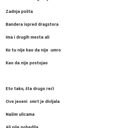
Zadnja pošta
Bandera ispred dragstora
Ima i drugih mesta ali
Ko tu nije kao da nije umro
Kao da nije postojao
Eto tako, šta drugo reći
Ove jeseni smrt je divljala
Našim ulicama
Ali nije pobedila