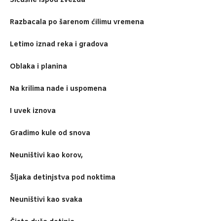
Sićušne ispod zvezda
Razbacala po šarenom ćilimu vremena
Letimo iznad reka i gradova
Oblaka i planina
Na krilima nade i uspomena
I uvek iznova
Gradimo kule od snova
Neuništivi kao korov,
Šljaka detinjstva pod noktima
Neuništivi kao svaka