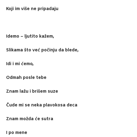
Koji im više ne pripadaju
Idemo – ljutito kažem,
Slikama što već počinju da blede,
Idi i mi ćemo,
Odmah posle tebe
Znam lažu i brišem suze
Čude mi se neka plavokosa deca
Znam možda će sutra
I po mene