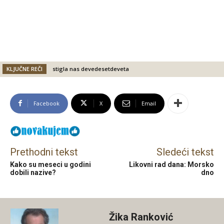
KLJUČNE REČI
stigla nas devedesetdeveta
Facebook
X
Email
Prethodni tekst
Sledeći tekst
Kako su meseci u godini
Likovni rad dana: Morsko
dobili nazive?
dno
Žika Ranković