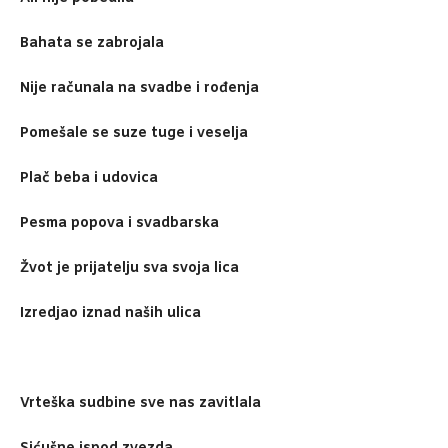
Bahata se zabrojala
Nije računala na svadbe i rođenja
Pomešale se suze tuge i veselja
Plač beba i udovica
Pesma popova i svadbarska
Žvot je prijatelju sva svoja lica
Izredjao iznad naših ulica
Vrteška sudbine sve nas zavitlala