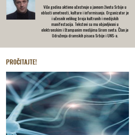
Više godina aktivno učestvuje u javnom životu Srbije u
oblasti umetnosti, kulture i informisanja. Organizator je
i učesnik velikog broja kultrunih i medijskih
manifestacija. Tekstovi su mu objavljivani u
elektronskim i štampanim medijima širom sveta. Član je
Udruženja dramskih pisaca Srbije i UNS-a.
PROČITAJTE!