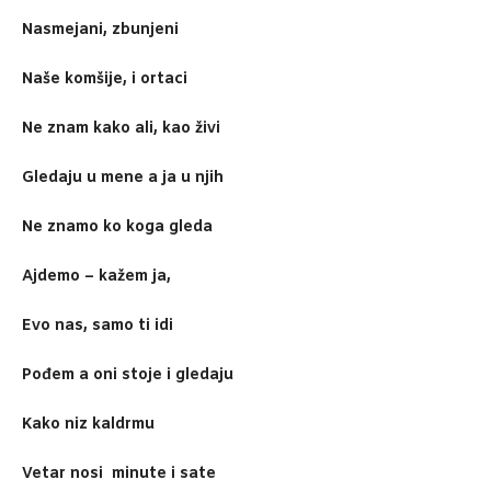
Nasmejani, zbunjeni
Naše komšije, i ortaci
Ne znam kako ali, kao živi
Gledaju u mene a ja u njih
Ne znamo ko koga gleda
Ajdemo – kažem ja,
Evo nas, samo ti idi
Pođem a oni stoje i gledaju
Kako niz kaldrmu
Vetar nosi minute i sate