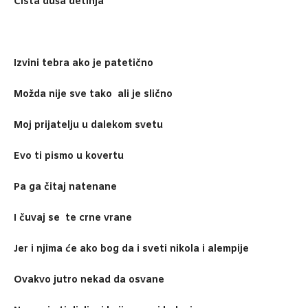
Čista duša detinja
Izvini tebra ako je patetično
Možda nije sve tako ali je slično
Moj prijatelju u dalekom svetu
Evo ti pismo u kovertu
Pa ga čitaj natenane
I čuvaj se te crne vrane
Jer i njima će ako bog da i sveti nikola i alempije
Ovakvo jutro nekad da osvane