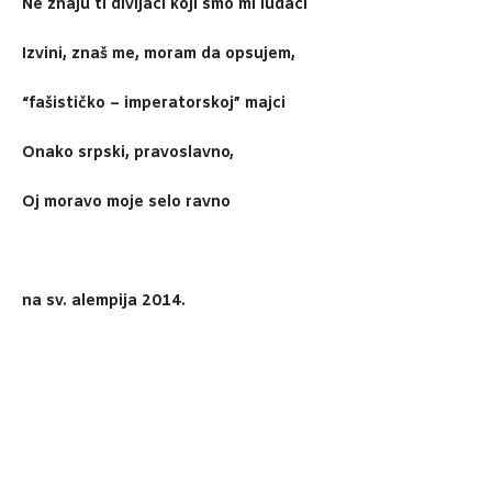
Ne znaju ti divljaci koji smo mi ludaci
Izvini, znaš me, moram da opsujem,
“fašističko – imperatorskoj” majci
Onako srpski, pravoslavno,
Oj moravo moje selo ravno
na sv. alempija 2014.