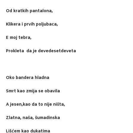
Od kratkih pantalona,
Klikera i prvih poljubaca,
E moj tebra,
Prokleta da je devedesetdeveta
Oko bandera hladna
Smrt kao zmija se obavila
A jesen,kao da to nije ništa,
Zlatna, naša, šumadinska
Lišćem kao dukatima