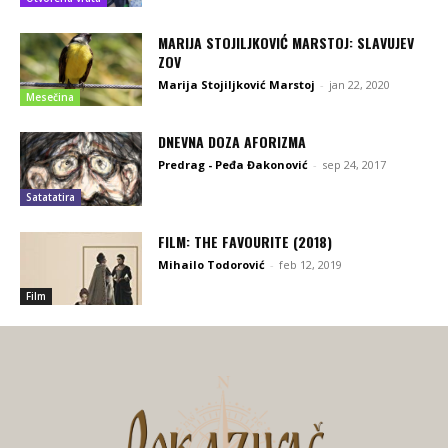
MARIJA STOJILJKOVIĆ MARSTOJ: SLAVUJEV
ZOV
Marija Stojiljković Marstoj
-
jan 22, 2020
Mesečina
DNEVNA DOZA AFORIZMA
Predrag - Peđa Đakonović
-
sep 24, 2017
Satatatira
FILM: THE FAVOURITE (2018)
Mihailo Todorović
-
feb 12, 2019
Film