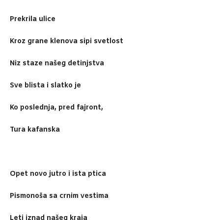
Prekrila ulice
Kroz grane klenova sipi svetlost
Niz staze našeg detinjstva
Sve blista i slatko je
Ko poslednja, pred fajront,
Tura kafanska
Opet novo jutro i ista ptica
Pismonoša sa crnim vestima
Leti iznad našeg kraja