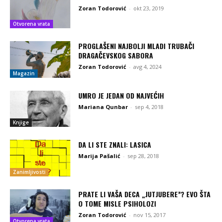
Zoran Todorović
-
okt 23, 2019
Otvorena vrata
PROGLAŠENI NAJBOLJI MLADI TRUBAČI
DRAGAČEVSKOG SABORA
Zoran Todorović
-
avg 4, 2024
Magazin
UMRO JE JEDAN OD NAJVEĆIH
Mariana Qunbar
-
sep 4, 2018
Knjige
DA LI STE ZNALI: LASICA
Marija Pašalić
-
sep 28, 2018
Zanimljivosti
PRATE LI VAŠA DECA „JUTJUBERE”? EVO ŠTA
O TOME MISLE PSIHOLOZI
Zoran Todorović
-
nov 15, 2017
Otvorena vrata