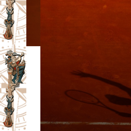
I
V
A
Č