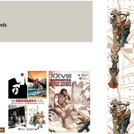
među.
ra