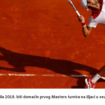
la 2019. biti domaćin prvog Masters turnira na šljaci u se