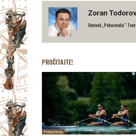
Zoran Todorov
Osnivač „Pokazivača“. Tvorac
PROČITAJTE!
Priključenija