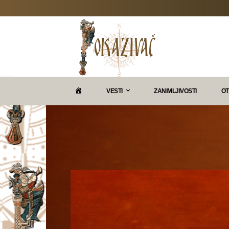
P
VESTI
ZANIMLJIVOSTI
OT
O
K
A
Z