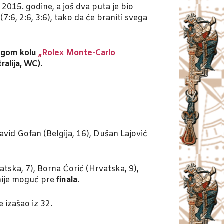
2015. godine, a još dva puta je bio
7:6, 2:6, 3:6), tako da će braniti svega
ugom kolu
„Rolex Monte-Carlo
ralija, WC).
David Gofan (Belgija, 16), Dušan Lajović
atska, 7), Borna Ćorić (Hrvatska, 9),
 nije moguć pre
finala
.
 izašao iz 32.