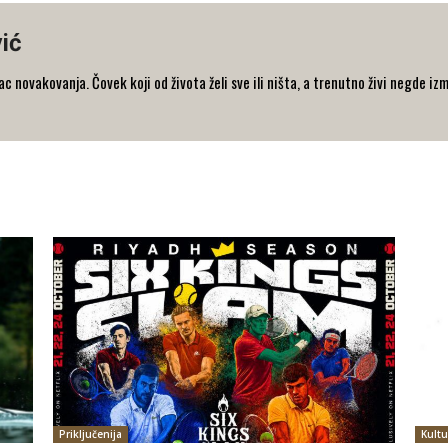
ić
 novakovanja. Čovek koji od života želi sve ili ništa, a trenutno živi negde iz
Priključenija
Kultu