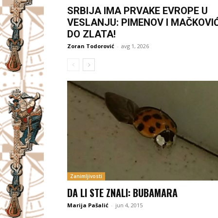
SRBIJA IMA PRVAKE EVROPE U
VESLANJU: PIMENOV I MAČKOVI
DO ZLATA!
Zoran Todorović
-
avg 1, 2026
Zanimljivosti
DA LI STE ZNALI: BUBAMARA
Marija Pašalić
-
jun 4, 2015