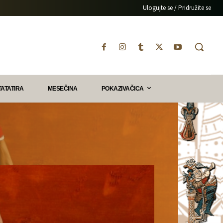
Ulogujte se / Pridružite se
TATATIRA
MESEČINA
POKAZIVAČICA