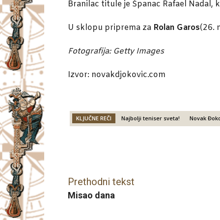
Branilac titule je Španac Rafael Nadal, k
U sklopu priprema za
Rolan Garos
(26. 
Fotografija: Getty Images
Izvor: novakdjokovic.com
KLJUČNE REČI
Najbolji teniser sveta!
Novak Đoko
Facebook
X
Email
Prethodni tekst
Misao dana