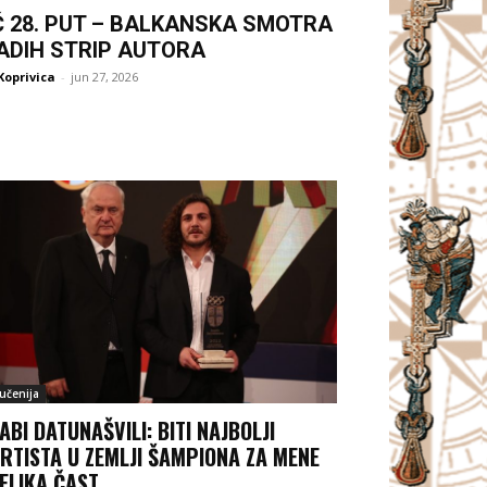
Ć 28. PUT – BALKANSKA SMOTRA
ADIH STRIP AUTORA
Koprivica
-
jun 27, 2026
jučenija
ABI DATUNAŠVILI: BITI NAJBOLJI
RTISTA U ZEMLJI ŠAMPIONA ZA MENE
VELIKA ČAST