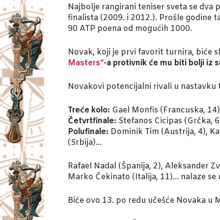
Najbolje rangirani teniser sveta se dva
finalista (2009. i 2012.). Prošle godine 
90 ATP poena od mogućih 1000.
Novak, koji je prvi favorit turnira, bić
Masters“
-a protivnik će mu biti bolji i
Novakovi potencijalni rivali u nastavku 
Treće kolo:
Gael Monfis (Francuska, 14)
Četvrtfinale:
Stefanos Cicipas (Grčka, 6
Polufinale:
Dominik Tim (Austrija, 4), Kar
(Srbija)…
Rafael Nadal (Španija, 2), Aleksander Zv
Marko Čekinato (Italija, 11)… nalaze se 
Biće ovo 13. po redu učešće Novaka u Mo