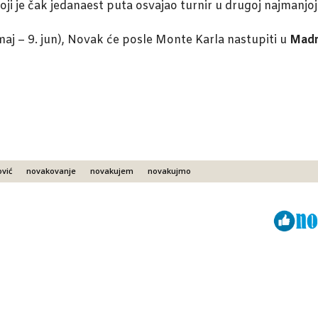
oji je čak jedanaest puta osvajao turnir u drugoj najmanjoj
maj – 9. jun), Novak će posle Monte Karla nastupiti u
Madr
vić
novakovanje
novakujem
novakujmo
Viber
ReddIt