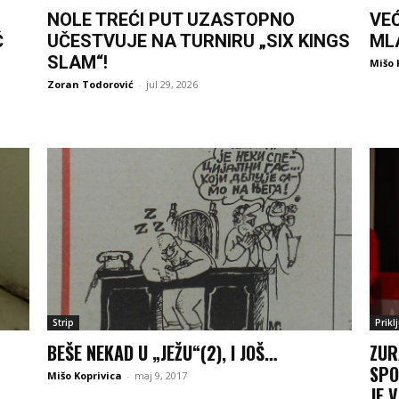
NOLE TREĆI PUT UZASTOPNO
VE
Ć
UČESTVUJE NA TURNIRU „SIX KINGS
ML
SLAM“!
Mišo 
Zoran Todorović
-
jul 29, 2026
Strip
Prikl
BEŠE NEKAD U „JEŽU“(2), I JOŠ…
ZUR
SPO
Mišo Koprivica
-
maj 9, 2017
JE 