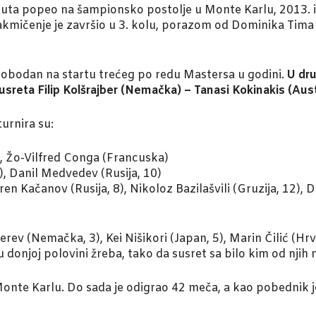
 puta popeo na šampionsko postolje u Monte Karlu, 2013. i 
takmičenje je završio u 3. kolu, porazom od Dominika Tima (
e slobodan na startu trećeg po redu Mastersa u godini.
U dr
z susreta Filip Kolšrajber (Nemačka) – Tanasi Kokinakis (Aust
turnira su:
, Žo-Vilfred Conga (Francuska)
), Danil Medvedev (Rusija, 10)
en Kačanov (Rusija, 8), Nikoloz Bazilašvili (Gruzija, 12), 
erev (Nemačka, 3), Kei Nišikori (Japan, 5), Marin Čilić (Hrv
u donjoj polovini žreba, tako da susret sa bilo kim od njih
nte Karlu. Do sada je odigrao 42 meča, a kao pobednik je