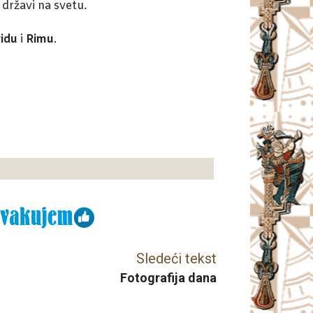
 državi na svetu.
idu
i
Rimu
.
Sledeći tekst
Fotografija dana