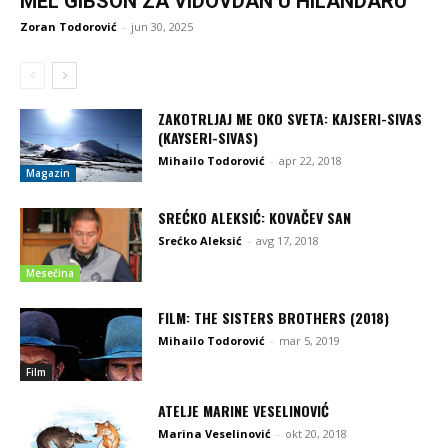
MEL GIBSON ZA VIDOVDAN U HILANDARU
Zoran Todorović
-
jun 30, 2025
ZAKOTRLJAJ ME OKO SVETA: KAJSERI-SIVAS
(KAYSERI-SIVAS)
Mihailo Todorović
-
apr 22, 2018
Magazin
SREĆKO ALEKSIĆ: KOVAČEV SAN
Srećko Aleksić
-
avg 17, 2018
Mesečina
FILM: THE SISTERS BROTHERS (2018)
Mihailo Todorović
-
mar 5, 2019
Film
ATELJE MARINE VESELINOVIĆ
Marina Veselinović
-
okt 20, 2018