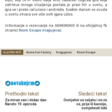
ključ koji će ih voditi dalje kroz zadatke. Logička igra koja
zahteva mnogo strpljenja postala je pravi hit u svetu, a
igra se i preko računara i androida. Svakim danom se svuda
u svetu otvara sve više ovih igara uživo.
Informacije o rezervacije na 069696905 ili na oficijalnoj fb
stranici
Room Escape Kragujevac
.
KLJUČNE REČI
Arena Fun Factory
Kragujevac
Room Escape
Facebook
X
Email
Prethodni tekst
Sledeći tekst
Za miran san i dobar dan:
Osmjehni se svijetu i on će
Naruto 19. epizoda
se, prije ili kasnije,
osmjehnuti tebi