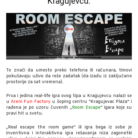
Kragujevcu.
To znači da umesto preko telefona ili računara, timovi
pokušavaju uživo da reše zadatak (da izađu iz zaključane
prostorije za sat vremena).
Prva i jedina real-life igra ovog tipa u Kragujevcu nalazi se
u
Areni Fun Factory
u šoping centru “Kragujevac Plaza” i
rađena je po uzoru čuvenih „
Room Escape
“ igara koje su
pravi hit u svetu.
„Real escape the room game“ ili igra bega iz sobe je
inventivna i interaktivna igra rešavanja niza zagonetki