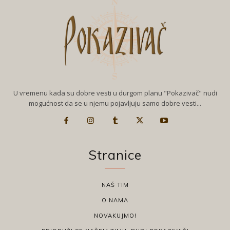
U vremenu kada su dobre vesti u durgom planu "Pokazivač" nudi
mogućnost da se u njemu pojavljuju samo dobre vesti...
Stranice
NAŠ TIM
O NAMA
NOVAKUJMO!