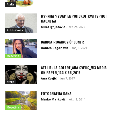
Atelje
ВУЧИНА ЧУВАР ЕВРОПСКОГ КУЛТУРНОГ
НАСЛЕЂА
Miloš Ignjatović
-
sep 24, 2020
Priključenija
DANICA ROGANOVIĆ: LONER
Danica Roganović
-
maj 8, 2021
Mesečina
ATELJE: LA COLERE_ANA CVEJIC_MIX MEDIA
ON PAPER_133 X 86_2016
Ana Cvejić
-
jun 7, 2017
Atelje
FOTOGRAFIJA DANA
Marko Marković
-
okt 19, 2014
Mesečina