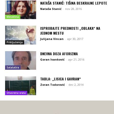
NATAŠA STANIĆ: TIŠINA BESKRAJNE LEPOTE
Nataša Stanić
-
nov 28, 2016
Mesečina
ISPROBAJTE PREDNOSTI „OBLAKA“ NA
JEDNOM MESTU
Julijana Vincan
-
apr 30, 2017
Priključenija
DNEVNA DOZA AFORIZMA
Goran Ivanković
-
apr 21, 2016
Satatatira
TABLA: „LISICA I GAVRAN“
Zoran Todorović
-
dec 2, 2014
Otvorena vrata