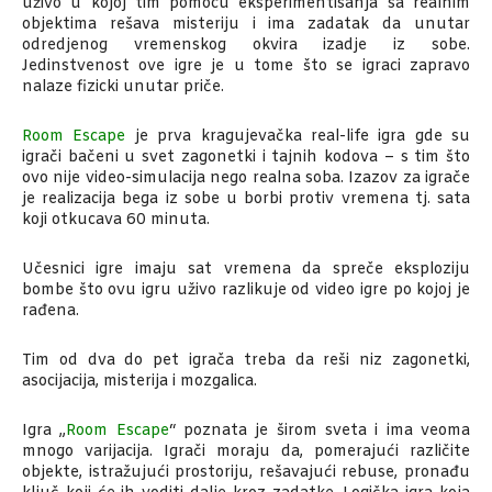
uživo u kojoj tim pomocu eksperimentisanja sa realnim
objektima rešava misteriju i ima zadatak da unutar
odredjenog vremenskog okvira izadje iz sobe.
Jedinstvenost ove igre je u tome što se igraci zapravo
nalaze fizicki unutar priče.
Room Escape
je prva kragujevačka real-life igra gde su
igrači bačeni u svet zagonetki i tajnih kodova – s tim što
ovo nije video-simulacija nego realna soba. Izazov za igrače
je realizacija bega iz sobe u borbi protiv vremena tj. sata
koji otkucava 60 minuta.
Učesnici igre imaju sat vremena da spreče eksploziju
bombe što ovu igru uživo razlikuje od video igre po kojoj je
rađena.
Tim od dva do pet igrača treba da reši niz zagonetki,
asocijacija, misterija i mozgalica.
Igra „
Room Escape
“ poznata je širom sveta i ima veoma
mnogo varijacija. Igrači moraju da, pomerajući različite
objekte, istražujući prostoriju, rešavajući rebuse, pronađu