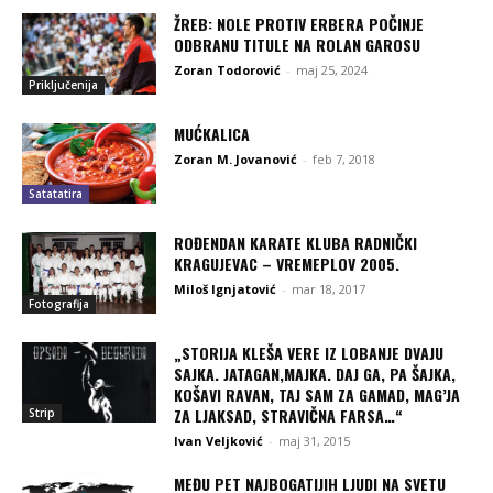
ŽREB: NOLE PROTIV ERBERA POČINJE
ODBRANU TITULE NA ROLAN GAROSU
Zoran Todorović
-
maj 25, 2024
Priključenija
MUĆKALICA
Zoran M. Jovanović
-
feb 7, 2018
Satatatira
ROĐENDAN KARATE KLUBA RADNIČKI
KRAGUJEVAC – VREMEPLOV 2005.
Miloš Ignjatović
-
mar 18, 2017
Fotografija
„STORIJA KLEŠA VERE IZ LOBANJE DVAJU
SAJKA. JATAGAN,MAJKA. DAJ GA, PA ŠAJKA,
KOŠAVI RAVAN, TAJ SAM ZA GAMAD, MAG’JA
ZA LJAKSAD, STRAVIČNA FARSA…“
Strip
Ivan Veljković
-
maj 31, 2015
MEĐU PET NAJBOGATIJIH LJUDI NA SVETU