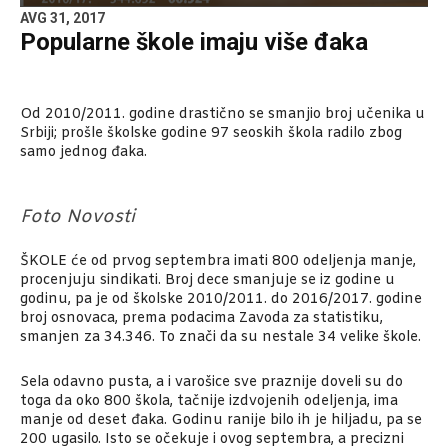
AVG 31, 2017
Popularne škole imaju više đaka
Od 2010/2011. godine drastično se smanjio broj učenika u
Srbiji; prošle školske godine 97 seoskih škola radilo zbog
samo jednog đaka.
Foto Novosti
ŠKOLE će od prvog septembra imati 800 odeljenja manje,
procenjuju sindikati. Broj dece smanjuje se iz godine u
godinu, pa je od školske 2010/2011. do 2016/2017. godine
broj osnovaca, prema podacima Zavoda za statistiku,
smanjen za 34.346. To znači da su nestale 34 velike škole.
Sela odavno pusta, a i varošice sve praznije doveli su do
toga da oko 800 škola, tačnije izdvojenih odeljenja, ima
manje od deset đaka. Godinu ranije bilo ih je hiljadu, pa se
200 ugasilo. Isto se očekuje i ovog septembra, a precizni