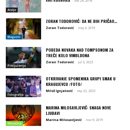
Keti Radevska
-
okt 24, 2018
Atelje
ZORAN TODOROVIĆ: DA NE BIH PRIČAO…
Zoran Todorović
-
maj 4, 2019
Magazin
POBEDA NOVAKA NAD TOMPSONOM ZA
TREĆE KOLO VIMBLDONA
Zoran Todorović
-
jul 5, 2023
Priključenija
OTKRIVANJE SPOMENIKA GRUPI SMAK U
KRAGUJEVCU /FOTO/
Miloš Ignjatović
-
sep 22, 2023
Fotografija
MARINA MILOSAVLJEVIĆ: SNAGA NOVE
LJUBAVI
Marina Milosavljević
-
nov 9, 2019
Mesečina