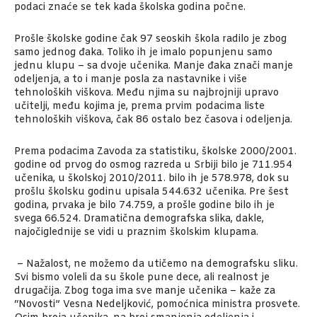
podaci znaće se tek kada školska godina počne.
Prošle školske godine čak 97 seoskih škola radilo je zbog
samo jednog đaka. Toliko ih je imalo popunjenu samo
jednu klupu – sa dvoje učenika. Manje đaka znači manje
odeljenja, a to i manje posla za nastavnike i više
tehnoloških viškova. Među njima su najbrojniji upravo
učitelji, među kojima je, prema prvim podacima liste
tehnoloških viškova, čak 86 ostalo bez časova i odeljenja.
Prema podacima Zavoda za statistiku, školske 2000/2001.
godine od prvog do osmog razreda u Srbiji bilo je 711.954
učenika, u školskoj 2010/2011. bilo ih je 578.978, dok su
prošlu školsku godinu upisala 544.632 učenika. Pre šest
godina, prvaka je bilo 74.759, a prošle godine bilo ih je
svega 66.524. Dramatična demografska slika, dakle,
najočiglednije se vidi u praznim školskim klupama.
– Nažalost, ne možemo da utičemo na demografsku sliku.
Svi bismo voleli da su škole pune dece, ali realnost je
drugačija. Zbog toga ima sve manje učenika – kaže za
“Novosti” Vesna Nedeljković, pomoćnica ministra prosvete.