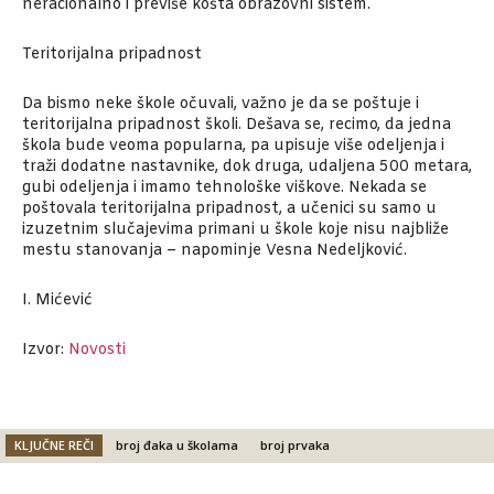
neracionalno i previše košta obrazovni sistem.
Teritorijalna pripadnost
Da bismo neke škole očuvali, važno je da se poštuje i
teritorijalna pripadnost školi. Dešava se, recimo, da jedna
škola bude veoma popularna, pa upisuje više odeljenja i
traži dodatne nastavnike, dok druga, udaljena 500 metara,
gubi odeljenja i imamo tehnološke viškove. Nekada se
poštovala teritorijalna pripadnost, a učenici su samo u
izuzetnim slučajevima primani u škole koje nisu najbliže
mestu stanovanja – napominje Vesna Nedeljković.
I. Mićević
Izvor:
Novosti
KLJUČNE REČI
broj đaka u školama
broj prvaka