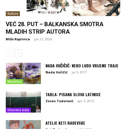
Kultura
VEĆ 28. PUT – BALKANSKA SMOTRA
MLADIH STRIP AUTORA
Mišo Koprivica
-
jun 27, 2026
NADA VUČIČIĆ: NEKO LUDO VRIJEME TRAJE
Nada Vučičić
-
jul 5, 2017
Mesečina
TABLA: PISANA SLOVA LATINICE
Zoran Todorović
-
apr 3, 2015
Otvorena vrata
ATELJE KETI RADEVSKE