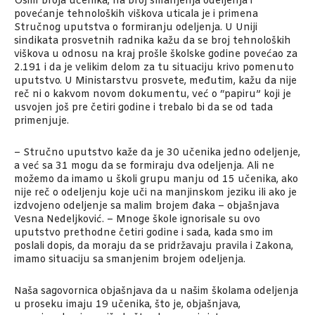
Osim broja učenika, na broj smanjenja odeljenja i
povećanje tehnoloških viškova uticala je i primena
Stručnog uputstva o formiranju odeljenja. U Uniji
sindikata prosvetnih radnika kažu da se broj tehnoloških
viškova u odnosu na kraj prošle školske godine povećao za
2.191 i da je velikim delom za tu situaciju krivo pomenuto
uputstvo. U Ministarstvu prosvete, međutim, kažu da nije
reč ni o kakvom novom dokumentu, već o “papiru” koji je
usvojen još pre četiri godine i trebalo bi da se od tada
primenjuje.
– Stručno uputstvo kaže da je 30 učenika jedno odeljenje,
a već sa 31 mogu da se formiraju dva odeljenja. Ali ne
možemo da imamo u školi grupu manju od 15 učenika, ako
nije reč o odeljenju koje uči na manjinskom jeziku ili ako je
izdvojeno odeljenje sa malim brojem đaka – objašnjava
Vesna Nedeljković. – Mnoge škole ignorisale su ovo
uputstvo prethodne četiri godine i sada, kada smo im
poslali dopis, da moraju da se pridržavaju pravila i Zakona,
imamo situaciju sa smanjenim brojem odeljenja.
Naša sagovornica objašnjava da u našim školama odeljenja
u proseku imaju 19 učenika, što je, objašnjava,