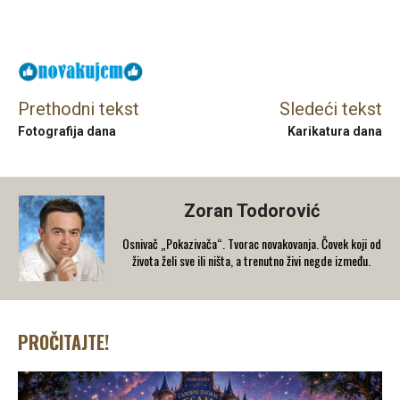
Facebook
X
Email
Prethodni tekst
Sledeći tekst
Fotografija dana
Karikatura dana
Zoran Todorović
Osnivač „Pokazivača“. Tvorac novakovanja. Čovek koji od
života želi sve ili ništa, a trenutno živi negde između.
PROČITAJTE!