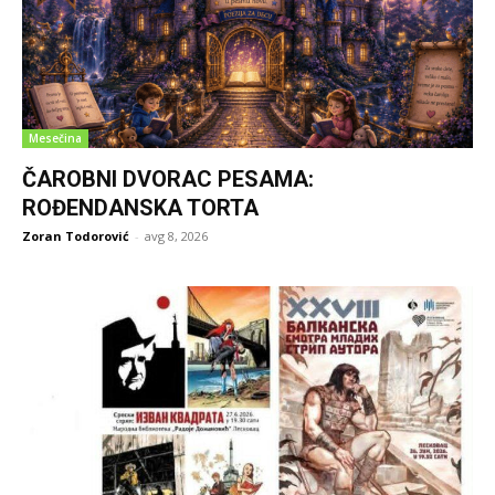
Mesečina
ČAROBNI DVORAC PESAMA:
ROĐENDANSKA TORTA
Zoran Todorović
-
avg 8, 2026