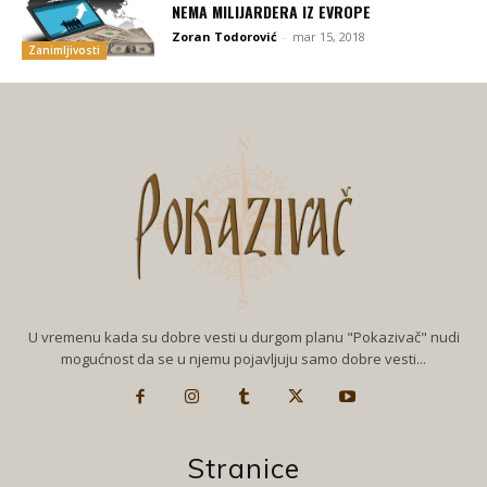
NEMA MILIJARDERA IZ EVROPE
Zoran Todorović
-
mar 15, 2018
Zanimljivosti
U vremenu kada su dobre vesti u durgom planu "Pokazivač" nudi
mogućnost da se u njemu pojavljuju samo dobre vesti...
Stranice