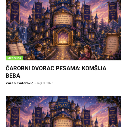
Mesečina
ČAROBNI DVORAC PESAMA: KOMŠIJA
BEBA
Zoran Todorović
-
avg 8, 2026