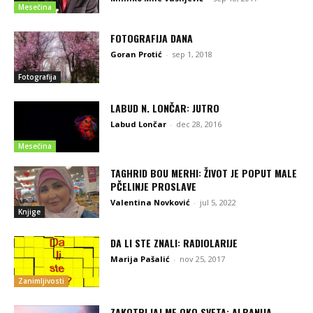
Mesečina
FOTOGRAFIJA DANA
Goran Protić
-
sep 1, 2018
Fotografija
LABUD N. LONČAR: JUTRO
Labud Lončar
-
dec 28, 2016
Mesečina
TAGHRID BOU MERHI: ŽIVOT JE POPUT MALE
PČELINJE PROSLAVE
Valentina Novković
-
jul 5, 2022
Knjige
DA LI STE ZNALI: RADIOLARIJE
Marija Pašalić
-
nov 25, 2017
Zanimljivosti
ZAKOTRLJAJ ME OKO SVETA: ALBANIJA