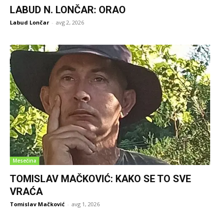
LABUD N. LONČAR: ORAO
Labud Lončar
-
avg 2, 2026
Mesečina
TOMISLAV MAČKOVIĆ: KAKO SE TO SVE
VRAĆA
Tomislav Mačković
-
avg 1, 2026