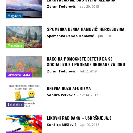
Zoran Todorović
-
sep 20, 2015
Magazin
SPOMENKA DENDA HAMOVIĆ: HERCEGOVINA
Spomenka Denda Hamović
-
jun 1, 2018
Mesečina
KAKO DA POMOGNETE DETETU DA SE
SOCIJALIZUJE I PRONAĐE DRUGARE ZA IGRU
Zoran Todorović
-
feb 2, 2019
Otvorena vrata
DNEVNA DOZA AFORIZMA
Sandra Petković
-
okt 14, 2017
Satatatira
LIKOVNI RAD DANA – USKRŠNJE JAJE
Sunčica Miščević
-
apr 20, 2015