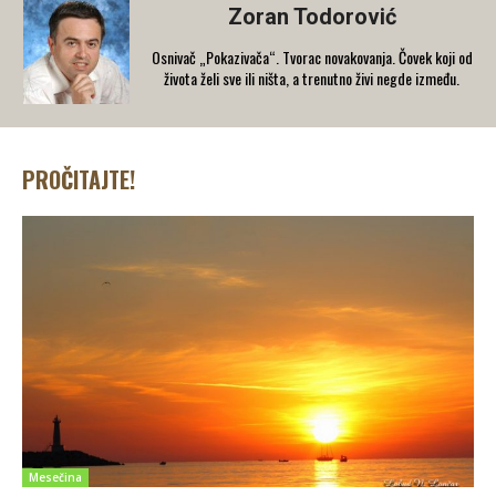
Zoran Todorović
Osnivač „Pokazivača“. Tvorac novakovanja. Čovek koji od
života želi sve ili ništa, a trenutno živi negde između.
PROČITAJTE!
Mesečina