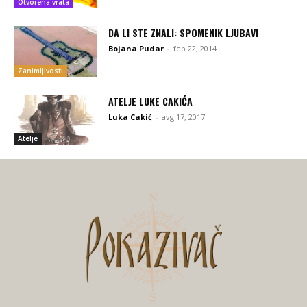
Otvorena vrata
DA LI STE ZNALI: SPOMENIK LJUBAVI
Bojana Pudar
-
feb 22, 2014
Zanimljivosti
ATELJE LUKE CAKIĆA
Luka Cakić
-
avg 17, 2017
Atelje