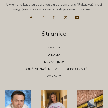
U vremenu kada su dobre vesti u durgom planu "Pokazivač" nudi
mogućnost da se u njemu pojavljuju samo dobre vesti...
Stranice
NAŠ TIM
O NAMA
NOVAKUJMO!
PRIDRUŽI SE NAŠEM TIMU, BUDI POKAZIVAČ!
KONTAKT