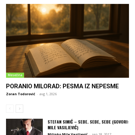
Mesečina
PORANIO MILORAD: PESMA IZ NEPESME
Zoran Todorović
-
avg 1, 2026
STEFAN SIMIĆ – SEBE. SEBE, SEBE (GOVORI:
MILE VASILJEVIĆ)
Milinko Mile Vasiljević
-
sep 18, 2017