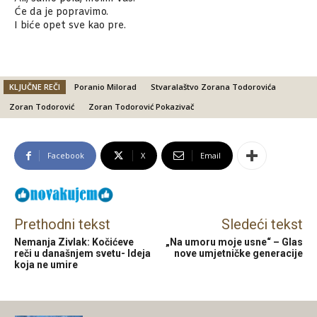
Će da je popravimo.
I biće opet sve kao pre.
KLJUČNE REČI
Poranio Milorad
Stvaralaštvo Zorana Todorovića
Zoran Todorović
Zoran Todorović Pokazivač
Facebook
X
Email
Prethodni tekst
Sledeći tekst
Nemanja Zivlak: Kočićeve
„Na umoru moje usne“ – Glas
reči u današnjem svetu- Ideja
nove umjetničke generacije
koja ne umire