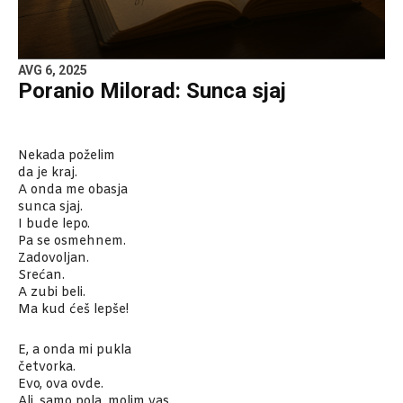
AVG 6, 2025
Poranio Milorad: Sunca sjaj
Nekada poželim
da je kraj.
A onda me obasja
sunca sjaj.
I bude lepo.
Pa se osmehnem.
Zadovoljan.
Srećan.
A zubi beli.
Ma kud ćeš lepše!
E, a onda mi pukla
četvorka.
Evo, ova ovde.
Ali, samo pola, molim vas.