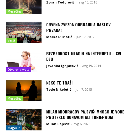
Zoran Todorović
-
avg 15, 2016
Mesečina
CRVENA ZVEZDA ODBRANILA NASLOV
PRVAKA!
Marko D. Matić
-
jun 17, 2017
Vesti
BEZBEDNOST MLADIH NA INTERNETU – XVI
DEO
Jovanka Ignjatović
-
avg 19, 2014
Otvorena vrata
NEKO TE TRAŽI
Tode Nikoletić
-
jun 7, 2015
Mesečina
MILAN MIODRAGOV PAJEVIĆ: MNOGO JE VODE
PROTEKLO DUNAVOM ALI I DNJEPROM
Milan Pajević
-
avg 6, 2025
Magazin