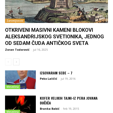
Zanimljivosti
OTKRIVENI MASIVNI KAMENI BLOKOVI
ALEKSANDRIJSKOG SVETIONIKA, JEDNOG
OD SEDAM ČUDA ANTIČKOG SVETA
Zoran Todorović
-
jul 16, 2025
IZGOVARAM SEBE – 7
Peko Laličić
-
jul 19, 2016
Mesečina
KOFER VELIKIH TAJNI-IZ PERA JOVANA
DUČIĆA
Branka Babić
-
feb 19, 2015
Mesečina