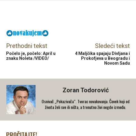
Facebook
X
Email
Prethodni tekst
Sledeći tekst
Počelo je, počelo: April u
4 Maljčika spajaju Divljana i
znaku Noleta /VIDEO/
Prokofjeva u Beogradu i
Novom Sadu
Zoran Todorović
Osnivač „Pokazivača“. Tvorac novakovanja. Čovek koji od
života želi sve ili ništa, a trenutno živi negde između.
PROČITAJTE!