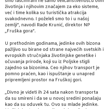
smo fascinirani ne samo veličanstvenošću ovih
životinja i njihovim značajem za eko sisteme,
već i time kolika su turistička atrakcija
svakodnevno. I poželeli smo to i u našoj
zemlji“, navodi Rade Krunić, direktor NP
„Fruška gora“.
U prethodnim godinama, jedinke ovih bizona
pažljivo su birane od strane najvećih svetskih i
evropskih stručnjaka životinjske genetike i
očuvanja prirode, koji su iz Poljske stigli
zajedno sa bizonima. Ceo njihov transport je
pomno praćen, kao i ispuštanje u unapred
pripremljeni prostor na Fruškoj gori.
„Divno je videti ih 24 sata nakon transporta
da su smireni i da se u novoj sredini ponašaju
kao da su oduvek tu. Ovo su mlade jedinke.