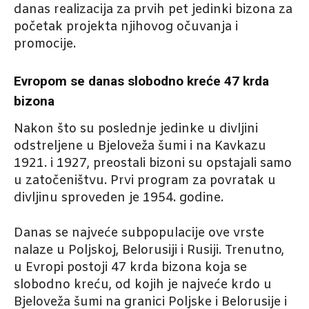
danas realizacija za prvih pet jedinki bizona za
početak projekta njihovog očuvanja i
promocije.
Evropom se danas slobodno kreće 47 krda
bizona
Nakon što su poslednje jedinke u divljini
odstreljene u Bjeloveža šumi i na Kavkazu
1921. i 1927, preostali bizoni su opstajali samo
u zatočeništvu. Prvi program za povratak u
divljinu sproveden je 1954. godine.
Danas se najveće subpopulacije ove vrste
nalaze u Poljskoj, Belorusiji i Rusiji. Trenutno,
u Evropi postoji 47 krda bizona koja se
slobodno kreću, od kojih je najveće krdo u
Bjeloveža šumi na granici Poljske i Belorusije i