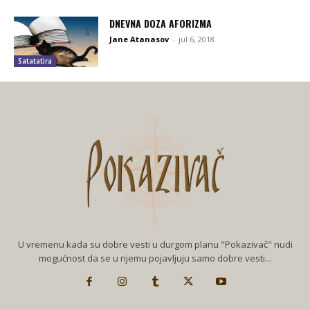
DNEVNA DOZA AFORIZMA
Jane Atanasov
-
jul 6, 2018
Satatatira
U vremenu kada su dobre vesti u durgom planu "Pokazivač" nudi
mogućnost da se u njemu pojavljuju samo dobre vesti...