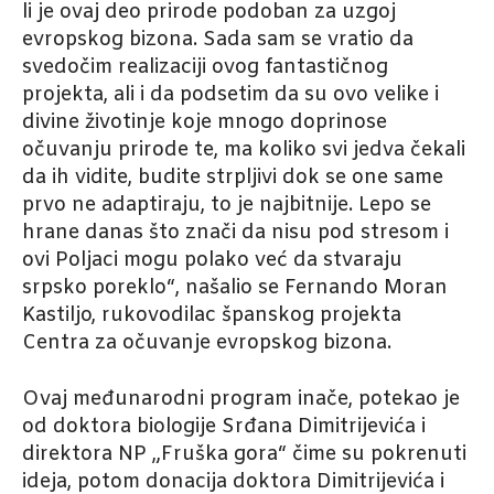
li je ovaj deo prirode podoban za uzgoj
evropskog bizona. Sada sam se vratio da
svedočim realizaciji ovog fantastičnog
projekta, ali i da podsetim da su ovo velike i
divine životinje koje mnogo doprinose
očuvanju prirode te, ma koliko svi jedva čekali
da ih vidite, budite strpljivi dok se one same
prvo ne adaptiraju, to je najbitnije. Lepo se
hrane danas što znači da nisu pod stresom i
ovi Poljaci mogu polako već da stvaraju
srpsko poreklo“, našalio se Fernando Moran
Kastiljo, rukovodilac španskog projekta
Centra za očuvanje evropskog bizona.
Ovaj međunarodni program inače, potekao je
od doktora biologije Srđana Dimitrijevića i
direktora NP „Fruška gora“ čime su pokrenuti
ideja, potom donacija doktora Dimitrijevića i