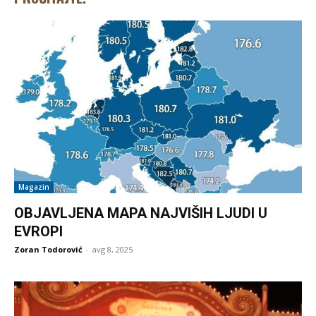
Magazin
OBJAVLJENA MAPA NAJVIŠIH LJUDI U
EVROPI
Zoran Todorović
-
avg 8, 2025