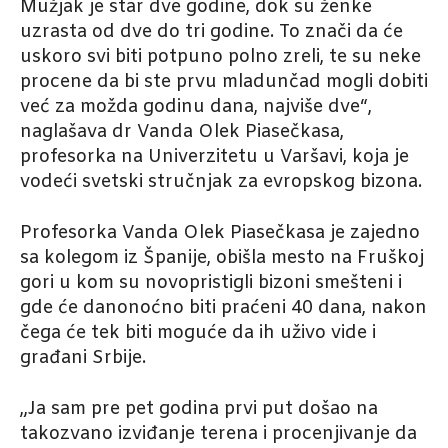
Mužjak je star dve godine, dok su ženke
uzrasta od dve do tri godine. To znači da će
uskoro svi biti potpuno polno zreli, te su neke
procene da bi ste prvu mladunčad mogli dobiti
već za možda godinu dana, najviše dve“,
naglašava dr Vanda Olek Piasečkasa,
profesorka na Univerzitetu u Varšavi, koja je
vodeći svetski stručnjak za evropskog bizona.
Profesorka Vanda Olek Piasečkasa je zajedno
sa kolegom iz Španije, obišla mesto na Fruškoj
gori u kom su novopristigli bizoni smešteni i
gde će danonoćno biti praćeni 40 dana, nakon
čega će tek biti moguće da ih uživo vide i
građani Srbije.
„Ja sam pre pet godina prvi put došao na
takozvano izviđanje terena i procenjivanje da