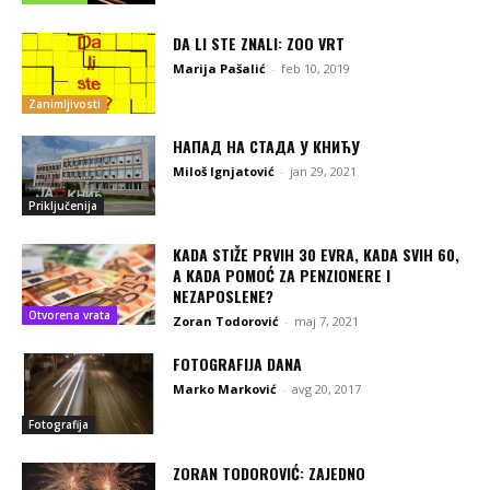
DA LI STE ZNALI: ZOO VRT
Marija Pašalić
-
feb 10, 2019
Zanimljivosti
НАПАД НА СТАДА У КНИЋУ
Miloš Ignjatović
-
jan 29, 2021
Priključenija
KADA STIŽE PRVIH 30 EVRA, KADA SVIH 60,
A KADA POMOĆ ZA PENZIONERE I
NEZAPOSLENE?
Otvorena vrata
Zoran Todorović
-
maj 7, 2021
FOTOGRAFIJA DANA
Marko Marković
-
avg 20, 2017
Fotografija
ZORAN TODOROVIĆ: ZAJEDNO