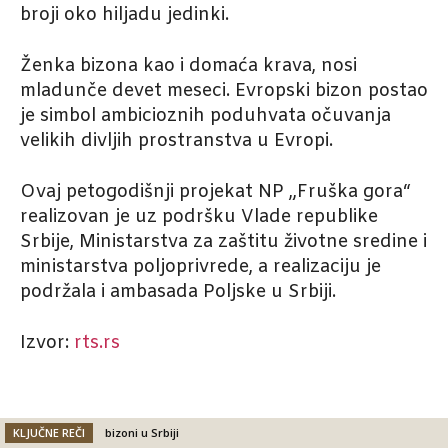
broji oko hiljadu jedinki.
Ženka bizona kao i domaća krava, nosi
mladunče devet meseci. Evropski bizon postao
je simbol ambicioznih poduhvata očuvanja
velikih divljih prostranstva u Evropi.
Ovaj petogodišnji projekat NP „Fruška gora“
realizovan je uz podršku Vlade republike
Srbije, Ministarstva za zaštitu životne sredine i
ministarstva poljoprivrede, a realizaciju je
podržala i ambasada Poljske u Srbiji.
Izvor:
rts.rs
KLJUČNE REČI
bizoni u Srbiji