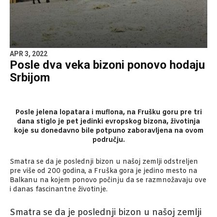
APR 3, 2022
Posle dva veka bizoni ponovo hodaju
Srbijom
Posle jelena lopatara i muflona, na Frušku goru pre tri
dana stiglo je pet jedinki evropskog bizona, životinja
koje su donedavno bile potpuno zaboravljena na ovom
području.
Smatra se da je poslednji bizon u našoj zemlji odstreljen
pre više od 200 godina, a Fruška gora je jedino mesto na
Balkanu na kojem ponovo počinju da se razmnožavaju ove
i danas fascinantne životinje.
Smatra se da je poslednji bizon u našoj zemlji