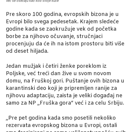
Već se osećaju kao kod svoje kuće
Pre skoro 100 godina, evropskih bizona je u
Evropi bilo svega pedesetak. Krajem sledeće
godine kada se zaokružuje vek od početka
borbe za njihovo očuvanje, stručnjaci
procenjuju da će ih na istom prostoru biti više
od deset hiljada.
Jedan mužjak i četiri ženke poreklom iz
Poljske, već treći dan žive u svom novom
domu, na Fruškoj gori. Puštanje ovih bizona u
karantinski deo koji je pripremljen ranije za
njihovu adaptaciju, zaista je veliki događaj ne
samo za NP „Fruška gora“ već i za celu Srbiju.
„Pre pet godina kada smo posetili nekoliko
rezervata evropskog bizona u Evropi, ostali