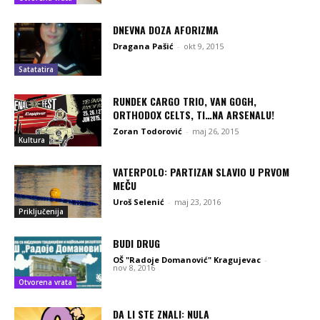
DNEVNA DOZA AFORIZMA
Dragana Pašić
-
okt 9, 2015
Satatatira
RUNDEK CARGO TRIO, VAN GOGH,
ORTHODOX CELTS, TI…NA ARSENALU!
Zoran Todorović
-
maj 26, 2015
Kultura
VATERPOLO: PARTIZAN SLAVIO U PRVOM
MEČU
Uroš Selenić
-
maj 23, 2016
Priključenija
BUDI DRUG
OŠ "Radoje Domanović" Kragujevac
-
nov 8, 2016
Otvorena vrata
DA LI STE ZNALI: NULA