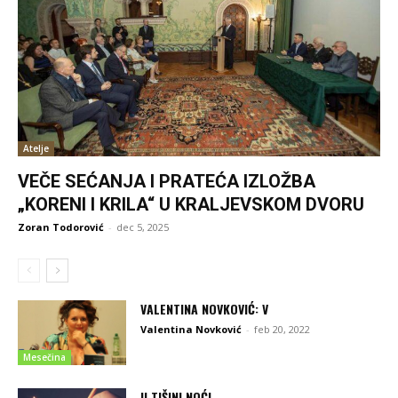
Atelje
VEČE SEĆANJA I PRATEĆA IZLOŽBA
„KORENI I KRILA“ U KRALJEVSKOM DVORU
Zoran Todorović
-
dec 5, 2025
VALENTINA NOVKOVIĆ: V
Valentina Novković
-
feb 20, 2022
Mesečina
U TIŠINI NOĆI