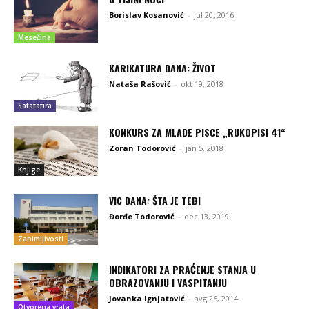
Borislav Kosanović
-
jul 20, 2016
Mesečina
KARIKATURA DANA: ŽIVOT
Nataša Rašović
-
okt 19, 2018
Satatatira
KONKURS ZA MLADE PISCE „RUKOPISI 41“
Zoran Todorović
-
jan 5, 2018
Knjige
VIC DANA: ŠTA JE TEBI
Đorđe Todorović
-
dec 13, 2019
Zanimljivosti
INDIKATORI ZA PRAĆENJE STANJA U
OBRAZOVANJU I VASPITANJU
Jovanka Ignjatović
-
avg 25, 2014
Otvorena vrata