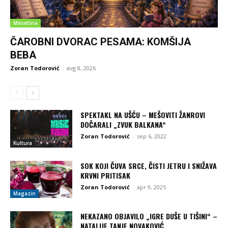
Mesečina
ČAROBNI DVORAC PESAMA: KOMŠIJA
BEBA
Zoran Todorović
-
avg 8, 2026
SPEKTAKL NA UŠĆU – MEŠOVITI ŽANROVI
DOČARALI „ZVUK BALKANA“
Zoran Todorović
-
sep 6, 2022
Kultura
SOK KOJI ČUVA SRCE, ČISTI JETRU I SNIŽAVA
KRVNI PRITISAK
Zoran Todorović
-
apr 9, 2025
Magazin
NEKAZANO OBJAVILO „IGRE DUŠE U TIŠINI“ –
NATALIJE TANJE NOVAKOVIĆ