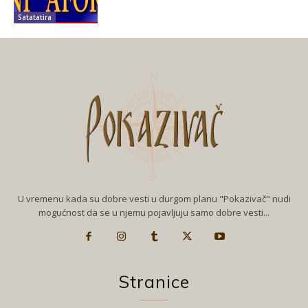
Satatatira
U vremenu kada su dobre vesti u durgom planu "Pokazivač" nudi
mogućnost da se u njemu pojavljuju samo dobre vesti...
Stranice