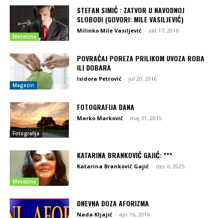
STEFAN SIMIĆ : ZATVOR U NAVODNOJ
SLOBODI (GOVORI: MILE VASILJEVIĆ)
Milinko Mile Vasiljević
-
okt 17, 2016
Mesečina
POVRAĆAJ POREZA PRILIKOM UVOZA ROBA
ILI DOBARA
Isidora Petrović
-
jul 20, 2016
Magazin
FOTOGRAFIJA DANA
Marko Marković
-
maj 31, 2015
Fotografija
KATARINA BRANKOVIĆ GAJIĆ: ***
Katarina Branković Gajić
-
dec 6, 2025
Mesečina
DNEVNA DOZA AFORIZMA
Nada Kljajić
-
apr 16, 2016