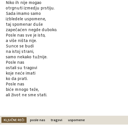
Niko ih nije mogao
otrgnuti izmedju prstiju.
Sada imamo samo
izbledele uspomene,
taj spomenar duše
zapečaćen negde duboko.
Posle nas sve je isto,
a više ništa nije.
Sunce se budi
na istoj strani,
samo nekako tužnije.
Posle nas
ostali su tragovi
koje neće imati
ko da prati.
Posle nas
biće mnogo teže,
ali život ne sme stati.
KLJUČNE REČI
posle nas
tragovi
uspomene