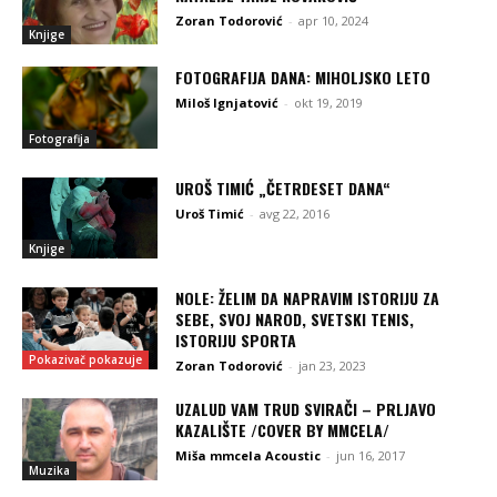
Zoran Todorović
-
apr 10, 2024
Knjige
FOTOGRAFIJA DANA: MIHOLJSKO LETO
Miloš Ignjatović
-
okt 19, 2019
Fotografija
UROŠ TIMIĆ „ČETRDESET DANA“
Uroš Timić
-
avg 22, 2016
Knjige
NOLE: ŽELIM DA NAPRAVIM ISTORIJU ZA
SEBE, SVOJ NAROD, SVETSKI TENIS,
ISTORIJU SPORTA
Pokazivač pokazuje
Zoran Todorović
-
jan 23, 2023
UZALUD VAM TRUD SVIRAČI – PRLJAVO
KAZALIŠTE /COVER BY MMCELA/
Miša mmcela Acoustic
-
jun 16, 2017
Muzika