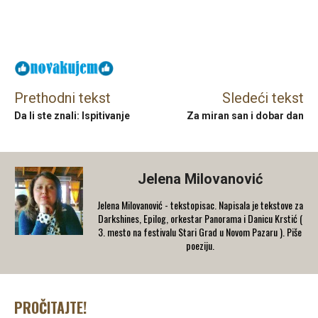
Facebook
X
Email
Prethodni tekst
Sledeći tekst
Da li ste znali: Ispitivanje
Za miran san i dobar dan
Jelena Milovanović
Jelena Milovanović - tekstopisac. Napisala je tekstove za
Darkshines, Epilog, orkestar Panorama i Danicu Krstić (
3. mesto na festivalu Stari Grad u Novom Pazaru ). Piše
poeziju.
PROČITAJTE!