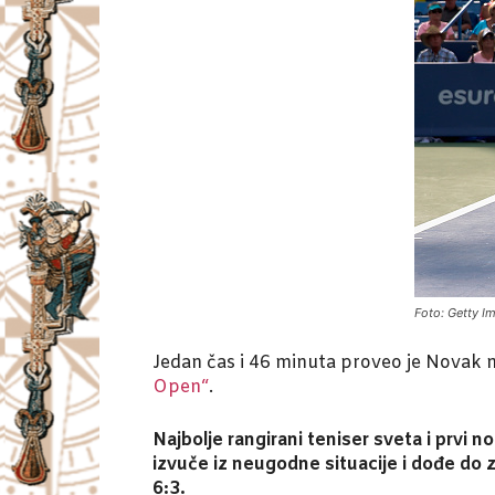
Foto: Getty I
Jedan čas i 46 minuta proveo je Novak 
Open“
.
Najbolje rangirani teniser sveta i prvi 
izvuče iz neugodne situacije i dođe do
6:3.