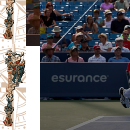
I
V
A
Č