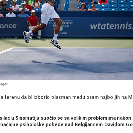
mages
na terenu da bi izborio plasman među osam najboljih na M
nosilac u Sinsinatiju suočio se sa velikim problemima nakon 
 značajne psihološke pobede nad Belgijancem Davidom Gof