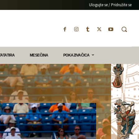
Ulogujte se / Pridružite se
TATATIRA
MESEČINA
POKAZIVAČICA