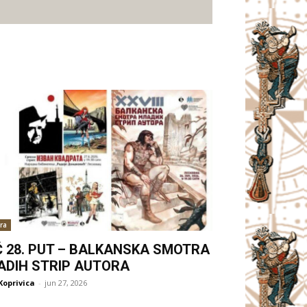
ra
Ć 28. PUT – BALKANSKA SMOTRA
ADIH STRIP AUTORA
Koprivica
-
jun 27, 2026