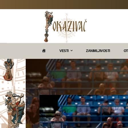
P
VESTI
ZANIMLJIVOSTI
OT
O
K
A
Z