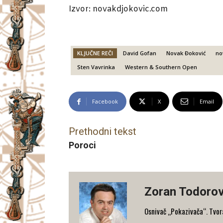
Izvor: novakdjokovic.com
KLJUČNE REČI
David Gofan
Novak Đoković
no
Sten Vavrinka
Western & Southern Open
Facebook
X
Email
Prethodni tekst
Poroci
Zoran Todorov
Osnivač „Pokazivača“. Tvorac