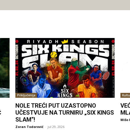
Priključenija
Kultu
NOLE TREĆI PUT UZASTOPNO
VE
Ć
UČESTVUJE NA TURNIRU „SIX KINGS
ML
SLAM“!
Mišo 
Zoran Todorović
-
jul 29, 2026