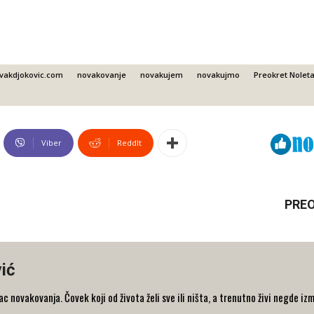
vakdjokovic.com
novakovanje
novakujem
novakujmo
Preokret Noleta
Viber
ReddIt
PREO
ić
 novakovanja. Čovek koji od života želi sve ili ništa, a trenutno živi negde iz