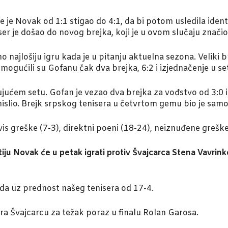
jpre je Novak od 1:1 stigao do 4:1, da bi potom usledila iden
ser je došao do novog brejka, koji je u ovom slučaju značio
najlošiju igru kada je u pitanju aktuelna sezona. Veliki b
mogućili su Gofanu čak dva brejka, 6:2 i izjednačenje u s
jućem setu. Gofan je vezao dva brejka za vođstvo od 3:0 i s
slio. Brejk srpskog tenisera u četvrtom gemu bio je samo 
rvis greške (7-3), direktni poeni (18-24), neiznuđene greške
tiju Novak će u petak igrati protiv Švajcarca Stena Vavrinke
ada uz prednost našeg tenisera od 17-4.
ira Švajcarcu za težak poraz u finalu Rolan Garosa.