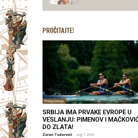
PROČITAJTE!
Priključenija
SRBIJA IMA PRVAKE EVROPE U
VESLANJU: PIMENOV I MAČKOVI
DO ZLATA!
Zoran Todorović
-
avg 1, 2026