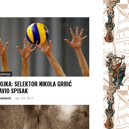
jučenija
OJKA: SELEKTOR NIKOLA GRBIĆ
AVIO SPISAK
Selenić
-
apr 24, 2017