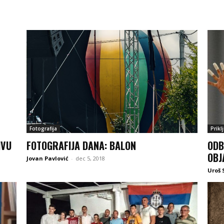
Fotografija
Prikl
IVU
FOTOGRAFIJA DANA: BALON
ODB
OBJ
Jovan Pavlović
-
dec 5, 2018
Uroš 