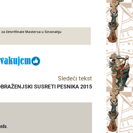
 za četvrtfinale Mastersa u Sinsinatiju
Sledeći tekst
BRAŽENJSKI SUSRETI PESNIKA 2015
među.