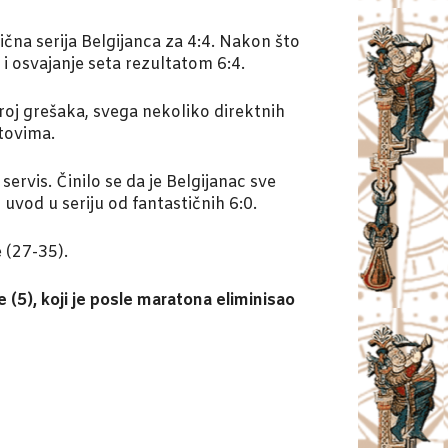
tična serija Belgijanca za 4:4. Nakon što
 i osvajanje seta rezultatom 6:4.
roj grešaka, svega nekoliko direktnih
etovima.
ervis. Činilo se da je Belgijanac sve
uvod u seriju od fantastičnih 6:0.
 (27-35).
 (5), koji je posle maratona eliminisao