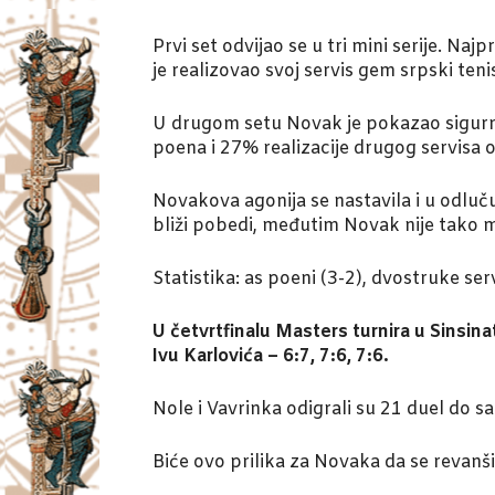
Prvi set odvijao se u tri mini serije. Na
je realizovao svoj servis gem srpski teni
U drugom setu Novak je pokazao sigurno 
poena i 27% realizacije drugog servisa o
Novakova agonija se nastavila i u odluču
bliži pobedi, međutim Novak nije tako mi
Statistika: as poeni (3-2), dvostruke se
U četvrtfinalu Masters turnira u Sinsina
Ivu Karlovića – 6:7, 7:6, 7:6.
Nole i Vavrinka odigrali su 21 duel do s
Biće ovo prilika za Novaka da se revanš