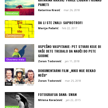
PAMETI
Katarina Krasić
-
mar 26, 2018
Mesečina
DA LI STE ZNALI: SAPROTROFI
Marija Pašalić
-
feb 22, 2017
Zanimljivosti
USPEŠNO VASPITANJE: PET STVARI KOJE BI
VAŠE DETE TREBALO DA NAUČI DO PETE
GODINE
Otvorena vrata
Zoran Todorović
-
jan 11, 2018
DOKUMENTARNI FILM „NIKO NIJE REKAO
NEĆU“
Zoran Todorović
-
mar 25, 2018
Film
FOTOGRAFIJA DANA: SWAN
Milena Koraćević
-
jan 22, 2015
Mesečina