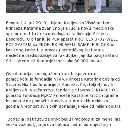
Beograd, 4. juli 2019 – Njeno Kraljevsko Visočanstvo
Princeza Katarina zvanično je uručila novu medicinsku
opremu Institutu za onkologiju i radiologiju Srbije u
Beogradu. U pitanju je PCR aparat PROFLEX 3×32-WELL
PCR SYSTEM sa PROFLEX 96-WELL SAMPLE BLOCK-om
koji će se koristiti u procesu genetičkog testiranja
nasledne predispozicije za rak dojke i jajnika pacijenata u
Srbiji. Vrednost donacije iznosi oko 30.000 dolara.
Ova donacija je omogućena kroz bespovratnu
pomoć koju je fondacija Nj.K.V. Princeze Katarine dobila od
Stavros Niarhos fondacije iz Amerike
.
Prijatelji Njihovih
Kraljevskih Visočanstva, fondacija Stavros S. NIARCHOS
pomažu Fondaciji Nj.K.V Princeze Katarine kroz programe
bespovratne pomoći zdravstvu u proteklih nekoliko
godina. Vrednost svih ovih donacija je više od milion dolara.
„Donacija Institutu za onkologiju i radiologiju za mene ima
veliku važnost, jer je ova bolnica jedno od najvažnijih