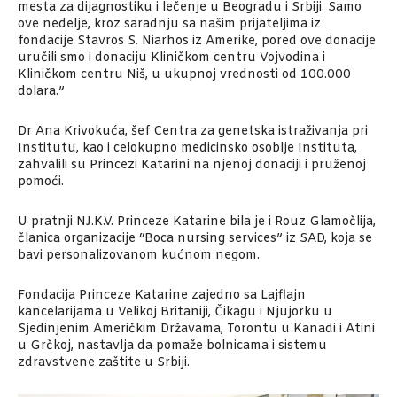
mesta za dijagnostiku i lečenje u Beogradu i Srbiji. Samo
ove nedelje, kroz saradnju sa našim prijateljima iz
fondacije Stavros S. Niarhos iz Amerike, pored ove donacije
uručili smo i donaciju Kliničkom centru Vojvodina i
Kliničkom centru Niš, u ukupnoj vrednosti od 100.000
dolara.”
Dr Ana Krivokuća, šef Centra za genetska istraživanja pri
Institutu, kao i celokupno medicinsko osoblje Instituta,
zahvalili su Princezi Katarini na njenoj donaciji i pruženoj
pomoći.
U pratnji NJ.K.V. Princeze Katarine bila je i Rouz Glamočlija,
članica organizacije “Boca nursing services” iz SAD, koja se
bavi personalizovanom kućnom negom.
Fondacija Princeze Katarine zajedno sa Lajflajn
kancelarijama u Velikoj Britaniji, Čikagu i Njujorku u
Sjedinjenim Američkim Državama, Torontu u Kanadi i Atini
u Grčkoj, nastavlja da pomaže bolnicama i sistemu
zdravstvene zaštite u Srbiji.