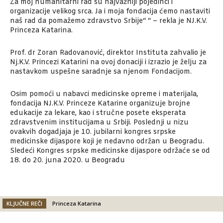
Za moj humanitarni rad su najvažniji pojedinci i
organizacije velikog srca. Ja i moja fondacija ćemo nastaviti
naš rad da pomažemo zdravstvo Srbije“ “ – rekla je NJ.K.V.
Princeza Katarina.
Prof. dr Zoran Radovanović, direktor Instituta zahvalio je
Nj.K.V. Princezi Katarini na ovoj donaciji i izrazio je želju za
nastavkom uspešne saradnje sa njenom Fondacijom.
Osim pomoći u nabavci medicinske opreme i materijala,
fondacija NJ.K.V. Princeze Katarine organizuje brojne
edukacije za lekare, kao i stručne posete eksperata
zdravstvenim institucijama u Srbiji. Poslednji u nizu
ovakvih dogadjaja je 10. jubilarni kongres srpske
medicinske dijaspore koji je nedavno održan u Beogradu.
Sledeći Kongres srpske medicinske dijaspore održaće se od
18. do 20. juna 2020. u Beogradu
KLJUČNE REČI
Princeza Katarina