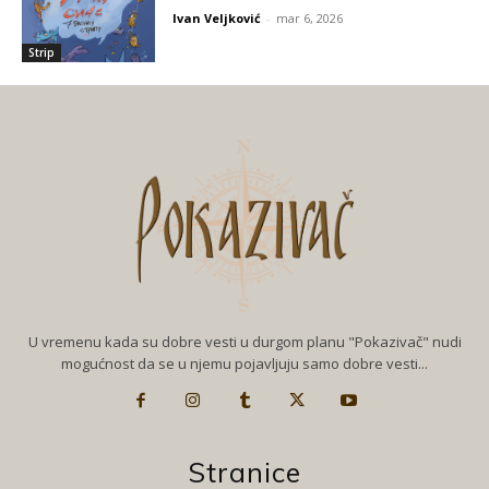
Ivan Veljković
-
mar 6, 2026
Strip
U vremenu kada su dobre vesti u durgom planu "Pokazivač" nudi
mogućnost da se u njemu pojavljuju samo dobre vesti...
Stranice