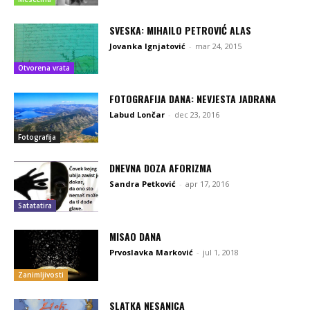
SVESKA: MIHAILO PETROVIĆ ALAS
Jovanka Ignjatović
-
mar 24, 2015
Otvorena vrata
FOTOGRAFIJA DANA: NEVJESTA JADRANA
Labud Lončar
-
dec 23, 2016
Fotografija
DNEVNA DOZA AFORIZMA
Sandra Petković
-
apr 17, 2016
Satatatira
MISAO DANA
Prvoslavka Marković
-
jul 1, 2018
Zanimljivosti
SLATKA NESANICA