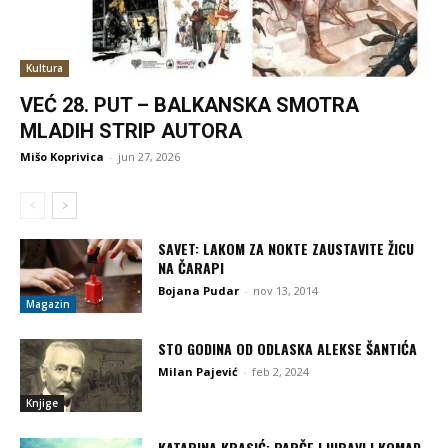
Kultura
VEĆ 28. PUT – BALKANSKA SMOTRA
MLADIH STRIP AUTORA
Mišo Koprivica
-
jun 27, 2026
SAVET: LAKOM ZA NOKTE ZAUSTAVITE ŽICU
NA ČARAPI
Bojana Pudar
-
nov 13, 2014
Magazin
STO GODINA OD ODLASKA ALEKSE ŠANTIĆA
Milan Pajević
-
feb 2, 2024
Knjige
KATARINA KRASIĆ: PARČE LJUBAVI I KOMAD