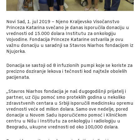
Novi Sad, 1. jul 2019 – Njeno Kraljevsko Visočanstvo
Princeza Katarina svečano je danas isporučila donaciju u
vrednosti od 15.000 dolara Institutu za onkologiju
Vojvodine. Fondacija Princeze Katarine ostvarila je ovu
važnu donaciju u saradnji sa Stavros Niarhos fondacijom iz
Njujorka.
Donacija se sastoji od 8 infuzionih pumpi koje se koriste za
precizno doziranje lekova i tečnosti kod najteže obolelih
pacijenata.
„Stavros Niarhos fondacija je naš dugogodišnji prijatelj i
partner, uz čiju pomoć smo proteklih godina u nekoliko
zdravstvenih centara u Srbiji isporučili medicinsku opremu
vrednosti veće od milion dolara. Samo ove nedelje, pored
donacije u Novom Sadu isporučićemo pomoć i Kliničkom
centru u Nišu i Institutu za onkologiju i radiologiju u
Beogradu, ukupne vrednosti od oko 100,000 dolara.