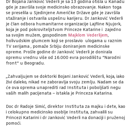
Dr Bojana Janković Vederli je sa 13 godina otišla u Kanadu
gde je završila svoje medicinsko obrazovanje. Nakon toga
se preselila u Sjedinjene Američke Države gde je završila
stažiranje i ostvarila uspešnu karijeru. Dr Janković Vederli
je član odbora humanitarne organizacije Lajfline Njujork,
koja je pod pokroviteljstvom Princeze Katarine i zajedno
sa svojim mužem, gospodinom
Majklom Vederlijem
,
holivudskim glumcem koji se proslavio ulogama u raznim
TV serijama , pomaže Srbiju doniranjem medicinske
opreme. Prošle godine dr Janković Vederli je donirala
opremu vrednu više od 16.000 evra porodilištu “Narodni
front” u Beogradu.
„Zahvaljujem se doktorki Bojani Janković Vederli, koja, iako
živi daleko, nikad ne zaboravlja svoju zemlju. Nadam se da
će ova oprema unaprediti rad Instituta i poboljšati negu
vaših malih pacijenata – istakla je Princeza Katarina.
Doc dr Radoje Simić, direktor Instituta za majku i dete, kao
i celokupno medicinsko osoblje Instituta, zahvalili su
Princezi Katarini i dr Janković Vederli na donaciji i pruženoj
pomoći.