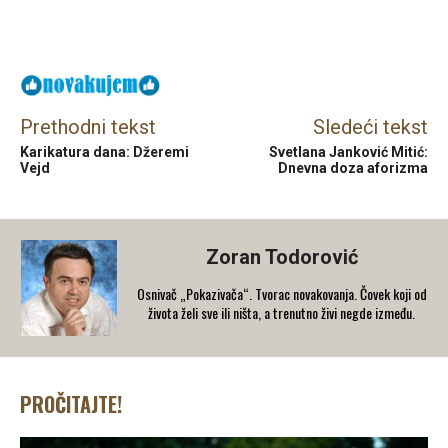
Facebook
X
Email
Prethodni tekst
Sledeći tekst
Karikatura dana: Džeremi
Svetlana Janković Mitić:
Vejd
Dnevna doza aforizma
Zoran Todorović
Osnivač „Pokazivača“. Tvorac novakovanja. Čovek koji od
života želi sve ili ništa, a trenutno živi negde između.
PROČITAJTE!