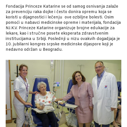
Fondacija Princeze Katarine se od samog osnivanja zalaže
za prevenciju raka dojke i često donira opremu koja se
koristi u dijagnostici i lečenju ove ozbiljne bolesti. Osim
pomoći u nabavci medicinske opreme i materijala, fondacija
NJ.K.V. Princeze Katarine organizuje brojne edukacije za
lekare, kao i stručne posete eksperata zdravstvenim
institucijama u Srbiji. Poslednji u nizu ovakvih dogadjaja je
10. jubilarni kongres srpske medicinske dijaspore koji je
nedavno održan u Beogradu.