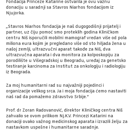
Fondacija Princeze Katarine ostvarila je ovu važnu
donaciju u saradnji sa Stavros Niarhos fondacijom iz
Njujorka.
„Stavros Niarhos fondacija je naš dugogodišnji prijatelj i
partner, uz čiju pomoć smo proteklih godina Kliničkom
centru Niš isporučili mobilni mamograf vredan više od pola
miliona eura kojim je pregledano više od sto hiljada žena u
našoj zemlji, ultrazvučni aparat takođe za Niš, dva
ultrazvučna aparata i dva monitora za kolposkopiju za
porodilište u Višegradskoj u Beogradu, uređaj za genetsko
testiranje karcinoma za Institut za onkologiju i radiologiju
iz Beograda.
Za moj humanitarni rad su najvažniji pojedinci i
organizacije velikog srca. Ja i moja fondacija ćemo nastaviti
naš rad da pomažemo zdravstvo Srbije.”
Prof. dr Zoran Radovanović, direktor Kliničkog centra Niš
zahvalio se ovom prilikom Nj.K.V. Princezi Katarini na
donaciji ovako važnog medicinskog aparata i izrazili želju za
nastavkom uspešne i humanitarne saradnje.