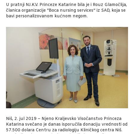
U pratnji NJ.K.V. Princeze Katarine bila je i Rouz Glamočlija,
članica organizacije “Boca nursing services” iz SAD, koja se
bavi personalizovanom kućnom negom.
Niš, 2. jul 2019 – Njeno Kraljevsko Visočanstvo Princeza
Katarina svečano je danas isporučila donaciju vrednosti od
57.500 dolara Centru za radiologiju Kliničkog centra Niš.