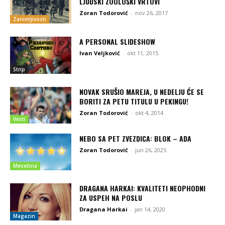
LJUDSKI ZOOLOŠKI VRTOVI
Zoran Todorović
-
nov 26, 2017
Zanimljivosti
A PERSONAL SLIDESHOW
Ivan Veljković
-
okt 11, 2015
Strip
NOVAK SRUŠIO MAREJA, U NEDELJU ĆE SE
BORITI ZA PETU TITULU U PEKINGU!
Zoran Todorović
-
okt 4, 2014
Vesti
NEBO SA PET ZVEZDICA: BLOK – ADA
Zoran Todorović
-
jun 26, 2025
Mesečina
DRAGANA HARKAI: KVALITETI NEOPHODNI
ZA USPEH NA POSLU
Dragana Harkai
-
jan 14, 2020
Magazin