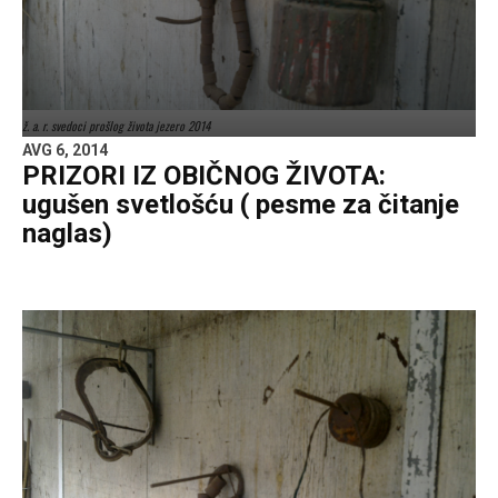
ž. a. r. svedoci prošlog života jezero 2014
AVG 6, 2014
PRIZORI IZ OBIČNOG ŽIVOTA:
ugušen svetlošću ( pesme za čitanje
naglas)