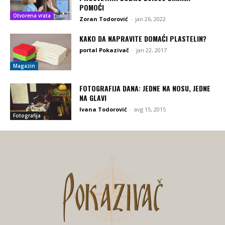
POMOĆI
Otvorena vrata
Zoran Todorović
-
jan 26, 2022
KAKO DA NAPRAVITE DOMAĆI PLASTELIN?
portal Pokazivač
-
jan 22, 2017
Magazin
FOTOGRAFIJA DANA: JEDNE NA NOSU, JEDNE
NA GLAVI
Ivana Todorović
-
avg 15, 2015
Fotografija