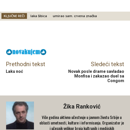
KLJUČNE REČI
laka šibica
umirao sam. crvena značka
Facebook
X
Email
Prethodni tekst
Sledeći tekst
Laku noć
Novak posle drame savladao
Monfisa i zakazao duel sa
Congom
Žika Ranković
Više godina aktivno učestvuje u javnom životu Srbije u
oblasti umetnosti, kulture i informisanja. Organizator je
i učesnik velikog broja kultrunih i medijskih