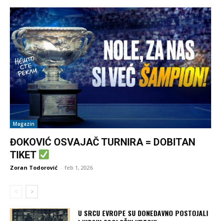
Magazin
ĐOKOVIĆ OSVAJAČ TURNIRA = DOBITAN
TIKET
Zoran Todorović
-
feb 1, 2026
U SRCU EVROPE SU DONEDAVNO POSTOJALI