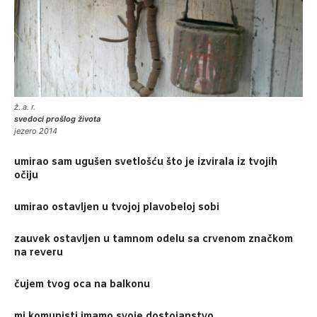
ž. a. r.
svedoci prošlog života
jezero 2014
umirao sam ugušen svetlošću što je izvirala iz tvojih
očiju
umirao ostavljen u tvojoj plavobeloj sobi
zauvek ostavljen u tamnom odelu sa crvenom značkom
na reveru
čujem tvog oca na balkonu
mi komunisti imamo svoje dostojanstvo