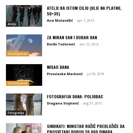
ATELJE:KA ISTOM CILJU (ULJE NA PLATNU,
50×35)
Ana Mutavdžić
-
apr 7, 2015
Atelje
ZA MIRAN SAN I DOBAR DAN
Đorđe Todorović
-
dec 13, 2016
Zanimljivosti
MISAO DANA
Prvoslavka Marković
-
jul 30, 2018
Zanimljivosti
FOTOGRAFIJA DANA: POLJUBAC
Dragana Stojković
-
avg 31, 2015
Fotografija
SINDIKATI: MINISTAR RUŽIĆ PREDLOŽIĆE DA
PROSVETARI DOBIJU 20.000 DINARA