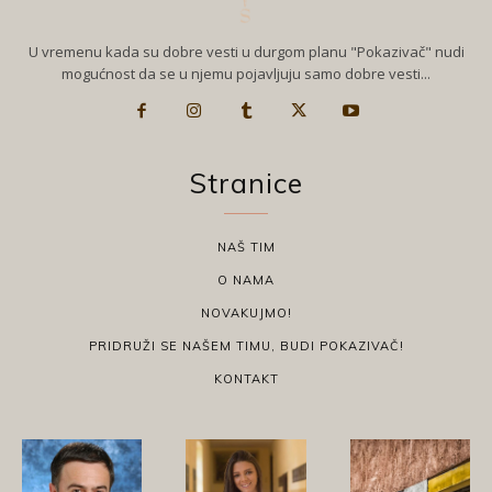
U vremenu kada su dobre vesti u durgom planu "Pokazivač" nudi
mogućnost da se u njemu pojavljuju samo dobre vesti...
Stranice
NAŠ TIM
O NAMA
NOVAKUJMO!
PRIDRUŽI SE NAŠEM TIMU, BUDI POKAZIVAČ!
KONTAKT