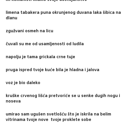
limena tabakera puna okrunjenog duvana laka šibica na
dlanu
zgužvani osmeh na licu
čuvali su me od usamljenosti od ludila
napolju je tama grickala crne tuje
pruga ispred tvoje kuće bila je hladna i jalova
voz je bio daleko
kruške crvenog lišća pretvoriće se u senke dugih nogu i
noseva
umirao sam ugušen svetlošću što je iskrila na belim
vitrinama tvoje nove tvoje proklete sobe