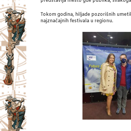
predstavlja mesto gde publika, svakoga l
Tokom godina, hiljade pozorišnih umetika
najznačajnih festivala u regionu.