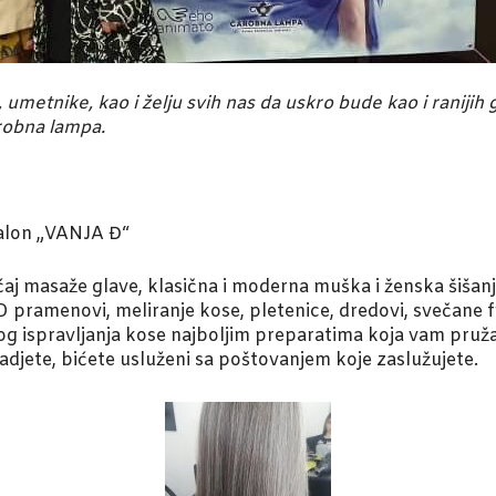
umetnike, kao i želju svih nas da uskro bude kao i ranijih g
robna lampa.
salon „VANJA Đ“
j masaže glave, klasična i moderna muška i ženska šišanj
pramenovi, meliranje kose, pletenice, dredovi, svečane frizu
jnog ispravljanja kose najboljim preparatima koja vam pru
djete, bićete usluženi sa poštovanjem koje zaslužujete.