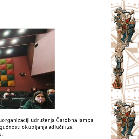
 suorganizaciji udruženja Čarobna lampa.
ućnosti okupljanja adlučili za
e.