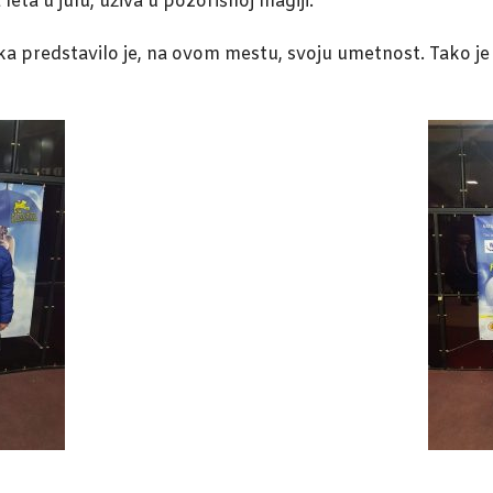
eta u julu, uživa u pozorišnoj magiji.
 predstavilo je, na ovom mestu, svoju umetnost. Tako je B