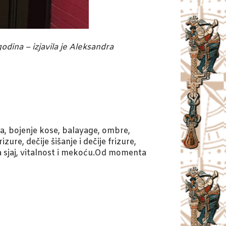
odina – izjavila je Aleksandra
a, bojenje kose, balayage, ombre,
re, dečije šišanje i dečije frizure,
ža sjaj, vitalnost i mekoću.Od momenta