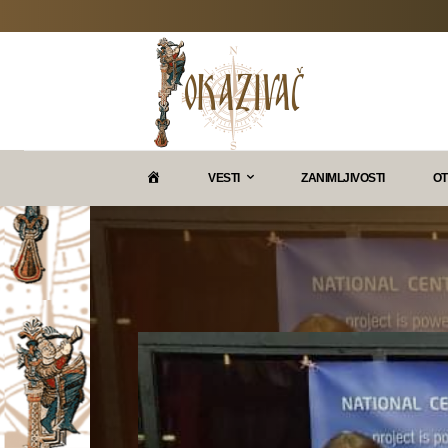
P
VESTI
ZANIMLJIVOSTI
OT
O
K
A
Z