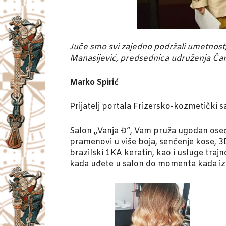
Juče smo svi zajedno podržali umetnost, 
Manasijević, predsednica udruženja Ča
Marko Spirić
Prijatelj portala Frizersko-kozmetički 
Salon „Vanja Đ“, Vam pruža ugodan oseća
pramenovi u više boja, senčenje kose, 3D 
brazilski 1KA keratin, kao i usluge tra
kada uđete u salon do momenta kada iza