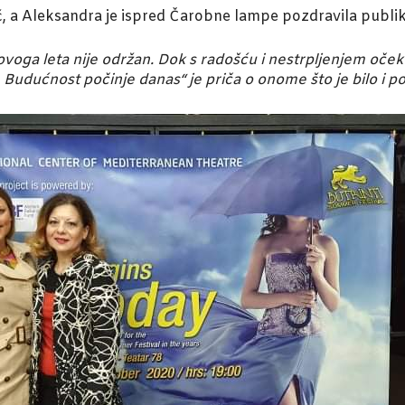
 a Aleksandra je ispred Čarobne lampe pozdravila publiku 
ovoga leta nije održan. Dok s radošću i nestrpljenjem oč
„ Budućnost počinje danas“ je priča o onome što je bilo i poč