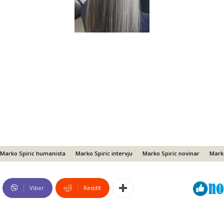
Marko Spiric humanista
Marko Spiric intervju
Marko Spiric novinar
Marko
Viber
ReddIt