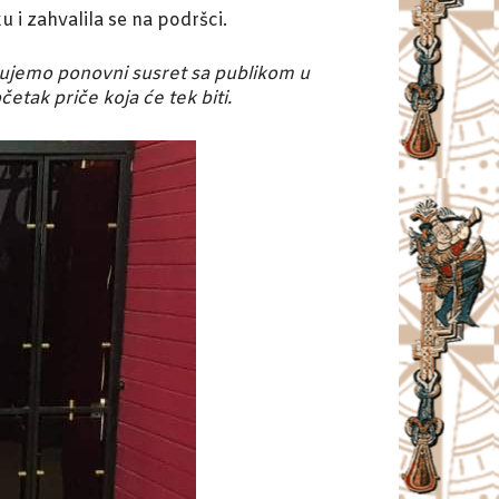
i zahvalila se na podršci.
ekujemo ponovni susret sa publikom u
etak priče koja će tek biti.