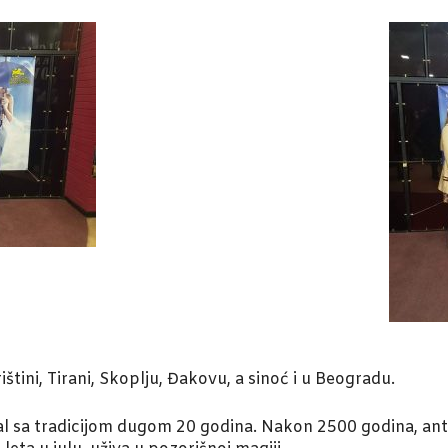
štini, Tirani, Skoplju, Đakovu, a sinoć i u Beogradu.
stival sa tradicijom dugom 20 godina. Nakon 2500 godina, an