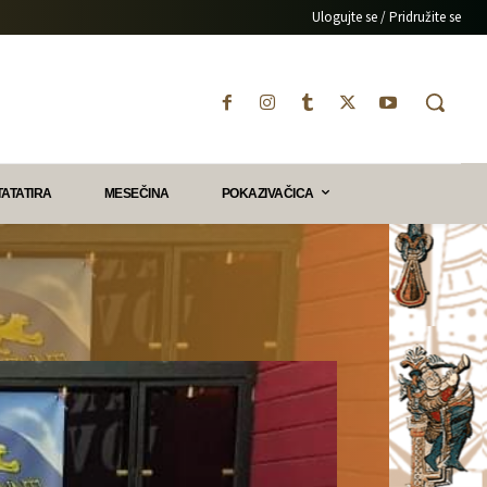
Ulogujte se / Pridružite se
TATATIRA
MESEČINA
POKAZIVAČICA