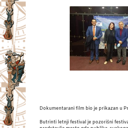
Dokumentarani film bio je prikazan u Pri
Butrinti letnji festival je pozorišni fe