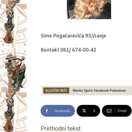
Sime Pogačarevića 93,Vranje
Kontakt 061/ 674-00-42
KLJUČNE REČI
Marko Spiric facebook Pokazivac
Facebook
X
Email
Prethodni tekst