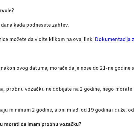
ozvole?
g dana kada podnesete zahtev.
ce možete da vidite klikom na ovaj link:
Dokumentacija 
nakon ovog datuma, moraće da je nose do 21-ne godine sta
a, probnu vozačku ne dobijate na 2 godine, nego morate 
aju minimum 2 godine, a oni mlađi od 19 godina i duže, 
 ću morati da imam probnu vozačku?