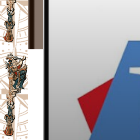
I
V
A
Č