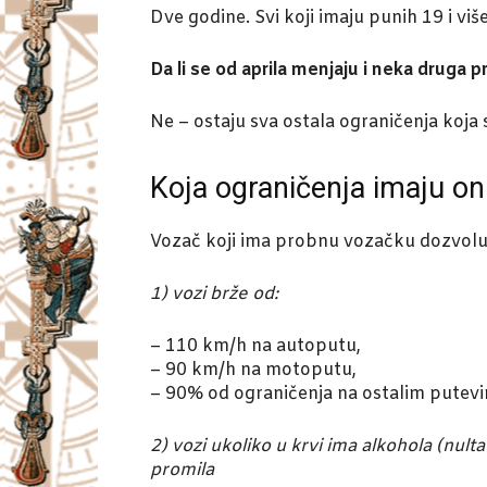
Dve godine. Svi koji imaju punih 19 i vi
Da li se od aprila menjaju i neka druga p
Ne – ostaju sva ostala ograničenja koja s
Koja ograničenja imaju 
Vozač koji ima probnu vozačku dozvolu
1) vozi brže od:
– 110 km/h na autoputu,
– 90 km/h na motoputu,
– 90% od ograničenja na ostalim putevi
2) vozi ukoliko u krvi ima alkohola (nult
promila