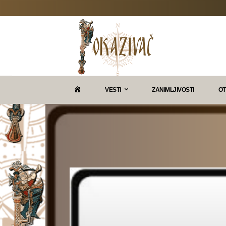
P
VESTI
ZANIMLJIVOSTI
OT
O
K
A
Z