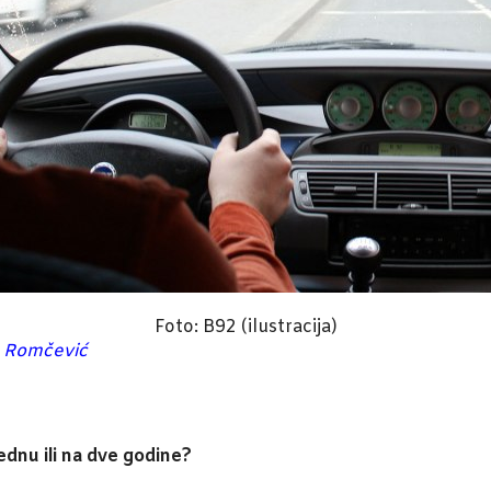
Foto: B92 (ilustracija)
an Romčević
ednu ili na dve godine?