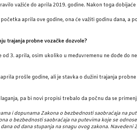
pravilo važiće do aprila 2019. godine. Nakon toga dobija
očetka aprila ove godine, ona će važiti godinu dana, a p
anju trajanja probne vozačke dozvole?
aže od 3. aprila, osim ukoliko u međuvremenu ne dođe do
aprila prošle godine, ali je stavka o dužini trajanja pro
dlaganja, pa bi novi propisi trebalo da počnu da se primenj
ma i dopunama Zakona o bezbednosti saobraćaja na putevi
ona o bezbednosti saobraćaja na putevima koje se odnose
nu dana od dana stupanja na snagu ovog zakona. Navedeni 