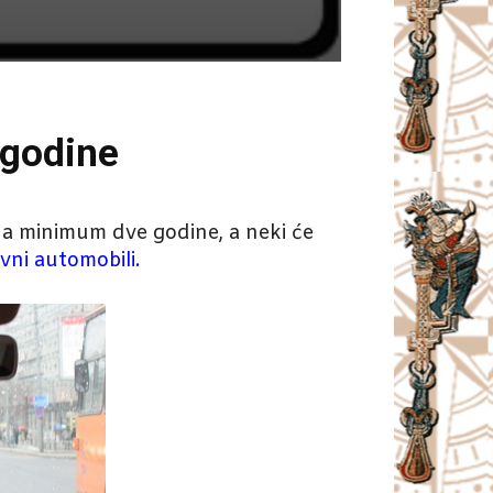
 godine
na minimum dve godine, a neki će
ovni automobili.