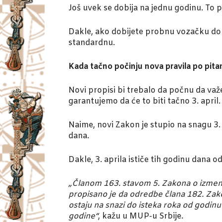
Još uvek se dobija na jednu godinu. To 
Dakle, ako dobijete probnu vozačku do p
standardnu.
Kada tačno počinju nova pravila po pit
Novi propisi bi trebalo da počnu da v
garantujemo da će to biti tačno 3. april.
Naime, novi Zakon je stupio na snagu 3. 
dana.
Dakle, 3. aprila ističe tih godinu dana o
„Članom 163. stavom 5. Zakona o izmena
propisano je da odredbe člana 182. Zak
ostaju na snazi do isteka roka od godi
godine“
, kažu u MUP-u Srbije.