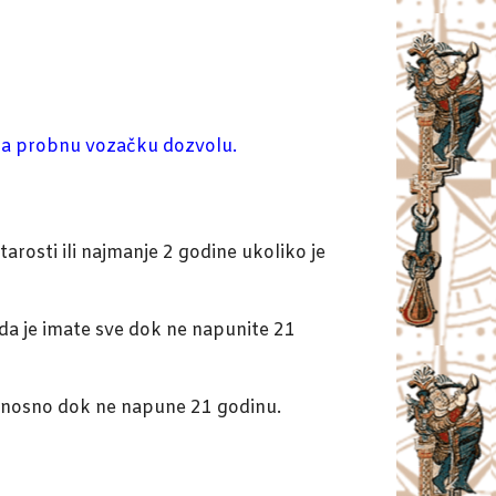
za probnu vozačku dozvolu
.
rosti ili najmanje 2 godine ukoliko je
da je imate sve dok ne napunite 21
odnosno dok ne napune 21 godinu.