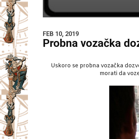
FEB 10, 2019
Probna vozačka dozv
Uskoro se probna vozačka dozvol
morati da voz