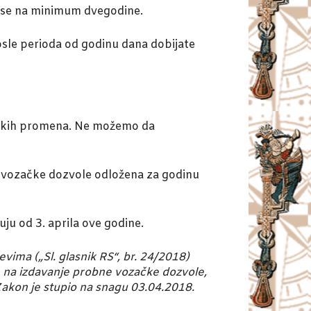
će se na minimum dvegodine.
osle perioda od godinu dana dobijate
 nekih promena. Ne možemo da
bne vozačke dozvole odložena za godinu
uju od 3. aprila ove godine.
ma („Sl. glasnik RS“, br. 24/2018)
 na izdavanje probne vozačke dozvole,
Zakon je stupio na snagu 03.04.2018.