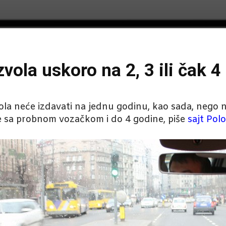
ola uskoro na 2, 3 ili čak 4
a neće izdavati na jednu godinu, kao sada, nego 
e sa probnom vozačkom i do 4 godine, piše
sajt Pol