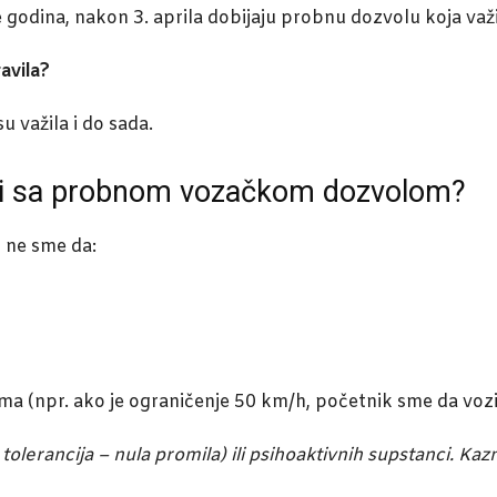
še godina, nakon 3. aprila dobijaju probnu dozvolu koja važ
ravila?
u važila i do sada.
oni sa probnom vozačkom dozvolom?
 ne sme da:
ma (npr. ako je ograničenje 50 km/h, početnik sme da voz
a tolerancija – nula promila) ili psihoaktivnih supstanci. Ka