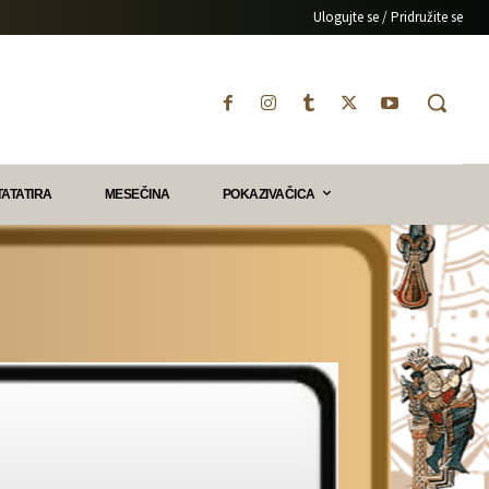
Ulogujte se / Pridružite se
TATATIRA
MESEČINA
POKAZIVAČICA