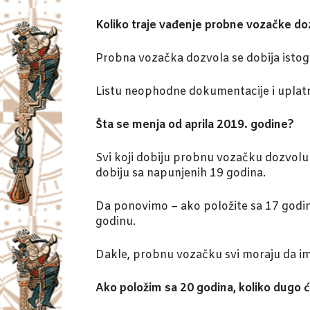
Koliko traje vađenje probne vozačke d
Probna vozačka dozvola se dobija isto
Listu neophodne dokumentacije i uplatni
Šta se menja od aprila 2019. godine?
Svi koji dobiju probnu vozačku dozvolu 
dobiju sa napunjenih 19 godina.
Da ponovimo – ako položite sa 17 godin
godinu.
Dakle, probnu vozačku svi moraju da im
Ako položim sa 20 godina, koliko dugo