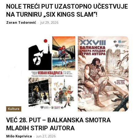
NOLE TREĆI PUT UZASTOPNO UČESTVUJE
NA TURNIRU „SIX KINGS SLAM“!
Zoran Todorović
-
jul 29, 2026
Kultura
VEĆ 28. PUT – BALKANSKA SMOTRA
MLADIH STRIP AUTORA
Mišo Koprivica
-
jun 27, 2026