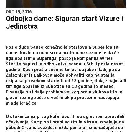
OKT 19, 2016
Odbojka dame: Siguran start Vizure i
Jedinstva
Posle duge pauze konačno je startovala Superliga za
dame. Novina u odnosu na prethodne sezone je da će
liga nositi ime Superliga, pošto je kompanija Winer
Štetiše napustila odbojkašku scenu u Srbiji posle deset
godina. Kao i prošle sezone timovi su jako mladi, pa se
Železničar iz Lajkovca može pohvaliti kao najstarija
ekipa sa prosekom starosti od 23 godine, dok je najmlađi
tim lige Spartak iz Subotice sa 18 godina i 9 meseci.
Finansije su i dalje problem velikog broja klubova i to je
glavni razlog zašto u većini ekipa pretežno nastupaju
mlade igračice.
U utakmicama prvog kola favoriti su uglavnom opravdali
očekivanja. Šampion i branilac titule Vizura uspela je da
pobedi Crvenu zvezdu, možda pomalo i iznenađujuće sa