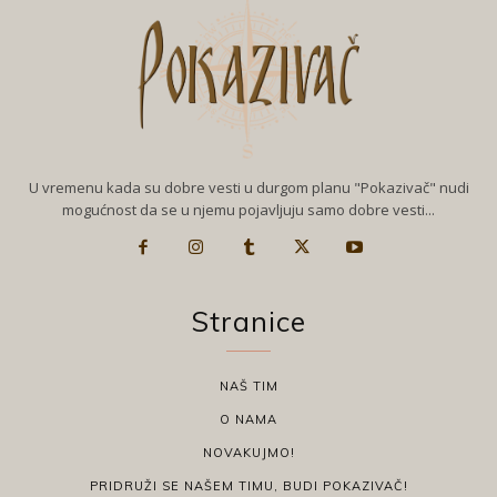
U vremenu kada su dobre vesti u durgom planu "Pokazivač" nudi
mogućnost da se u njemu pojavljuju samo dobre vesti...
Stranice
NAŠ TIM
O NAMA
NOVAKUJMO!
PRIDRUŽI SE NAŠEM TIMU, BUDI POKAZIVAČ!