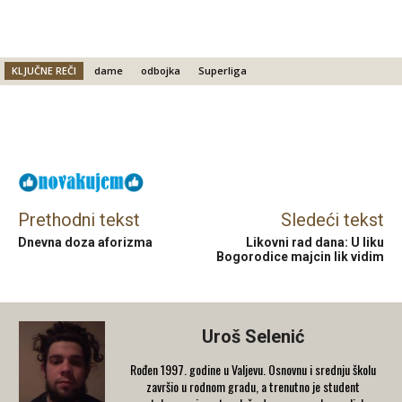
KLJUČNE REČI
dame
odbojka
Superliga
Facebook
X
Email
Prethodni tekst
Sledeći tekst
Dnevna doza aforizma
Likovni rad dana: U liku
Bogorodice majcin lik vidim
Uroš Selenić
Rođen 1997. godine u Valjevu. Osnovnu i srednju školu
završio u rodnom gradu, a trenutno je student