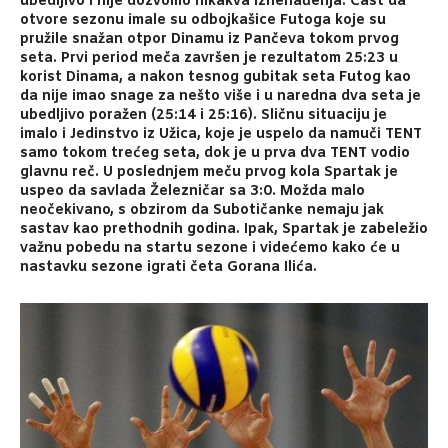
ubedljivo i nije dozvolilo nikakva iznenađenja. Čast da
otvore sezonu imale su odbojkašice Futoga koje su
pružile snažan otpor Dinamu iz Pančeva tokom prvog
seta. Prvi period meča završen je rezultatom 25:23 u
korist Dinama, a nakon tesnog gubitak seta Futog kao
da nije imao snage za nešto više i u naredna dva seta je
ubedljivo poražen (25:14 i 25:16). Sličnu situaciju je
imalo i Jedinstvo iz Užica, koje je uspelo da namuči TENT
samo tokom trećeg seta, dok je u prva dva TENT vodio
glavnu reč. U poslednjem meču prvog kola Spartak je
uspeo da savlada Železničar sa 3:0. Možda malo
neočekivano, s obzirom da Subotičanke nemaju jak
sastav kao prethodnih godina. Ipak, Spartak je zabeležio
važnu pobedu na startu sezone i videćemo kako će u
nastavku sezone igrati četa Gorana Ilića.