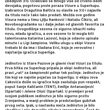
ubedljivih 3:0. Očekivalo se mnogo više od crveno-belih
devojaka, pogotovu posle poraza Vizure u Superkupu.
Izabranice Dragutina Baltića su slavile sa 3:0 i najavile
da titulu neće tako lako predati. Možda ove godine
Vizura nema u timu Ljilju Ranković i Natašu Čikiriz, ali
Novobeograđanke su i dalje jedan od glavnih favorita za
titulu. Ovogodišnja sezona će sigurno izbaciti neku
novu, mladu igračicu, a ove sezone to bi mogla biti
talentovana Katarina Lazović, koja je odavno upisala
minute i u Ligi šampiona. Veliku ulogu u ekipi Vizure
trebalo bi da ima i Slađana Erić, koja je verovatno i
najstarija igračica Superlige.
Jedinstvo iz Stare Pazove je glavni rival Vizuri za titulu.
Prva bitka za Superkup pripala je ekipi Jedinstva, ali
pravi „rat“ za šampionski pehar tek počinje. Jedinstvo je
tim koji se najviše pojačao za Superligu. U ekipu Jova
Cakovića došle su igračice koje zaslužuju pun respekt,
poput Sanje Kaličanin (TENT), Emilije Antanasijević
(Spartak) i Jelene Oluić (Spartak). U premijeri pred
svojom publikom Jedinstvo je bilo sigurno protiv
Zrenjanina, a manji problem je predstavljao gubitak
prvog seta. Ipak, u nastavku meča Jedinstvo je bilo