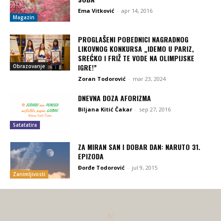
Ema Vitković
-
apr 14, 2016
Magazin
PROGLAŠENI POBEDNICI NAGRADNOG
LIKOVNOG KONKURSA „IDEMO U PARIZ,
SREĆKO I FRIŽ TE VODE NA OLIMPIJSKE
IGRE!”
Obrazovanje
Zoran Todorović
-
mar 23, 2024
DNEVNA DOZA AFORIZMA
Biljana Kitić Čakar
-
sep 27, 2016
Satatatira
ZA MIRAN SAN I DOBAR DAN: NARUTO 31.
EPIZODA
Đorđe Todorović
-
jul 9, 2015
Zanimljivosti