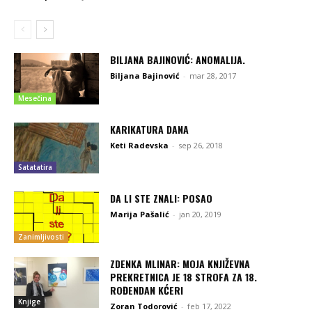
BILJANA BAJINOVIĆ: ANOMALIJA.
Biljana Bajinović
-
mar 28, 2017
Mesečina
KARIKATURA DANA
Keti Radevska
-
sep 26, 2018
Satatatira
DA LI STE ZNALI: POSAO
Marija Pašalić
-
jan 20, 2019
Zanimljivosti
ZDENKA MLINAR: MOJA KNJIŽEVNA
PREKRETNICA JE 18 STROFA ZA 18.
ROĐENDAN KĆERI
Knjige
Zoran Todorović
-
feb 17, 2022