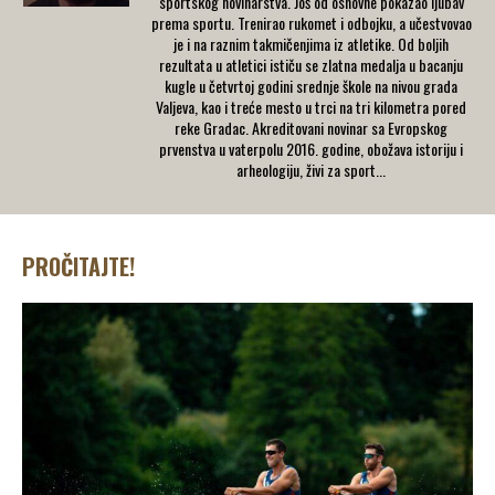
sportskog novinarstva. Još od osnovne pokazao ljubav
prema sportu. Trenirao rukomet i odbojku, a učestvovao
je i na raznim takmičenjima iz atletike. Od boljih
rezultata u atletici ističu se zlatna medalja u bacanju
kugle u četvrtoj godini srednje škole na nivou grada
Valjeva, kao i treće mesto u trci na tri kilometra pored
reke Gradac. Akreditovani novinar sa Evropskog
prvenstva u vaterpolu 2016. godine, obožava istoriju i
arheologiju, živi za sport...
PROČITAJTE!