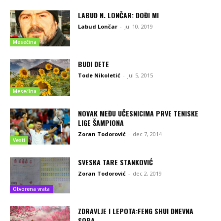
LABUD N. LONČAR: DOĐI MI
Labud Lončar
-
jul 10, 2019
Mesečina
BUDI DETE
Tode Nikoletić
-
jul 5, 2015
Mesečina
NOVAK MEĐU UČESNICIMA PRVE TENISKE
LIGE ŠAMPIONA
Zoran Todorović
-
dec 7, 2014
Vesti
SVESKA TARE STANKOVIĆ
Zoran Todorović
-
dec 2, 2019
Otvorena vrata
ZDRAVLJE I LEPOTA:FENG SHUI DNEVNA
SOBA