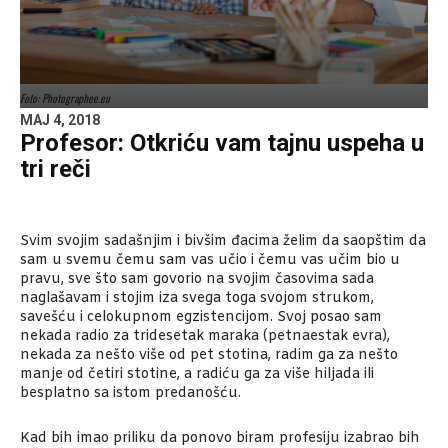
Foto: Photographee.eu
MAJ 4, 2018
Profesor: Otkriću vam tajnu uspeha u
tri reči
Svim svojim sadašnjim i bivšim đacima želim da saopštim da
sam u svemu čemu sam vas učio i čemu vas učim bio u
pravu, sve što sam govorio na svojim časovima sada
naglašavam i stojim iza svega toga svojom strukom,
savešću i celokupnom egzistencijom. Svoj posao sam
nekada radio za tridesetak maraka (petnaestak evra),
nekada za nešto više od pet stotina, radim ga za nešto
manje od četiri stotine, a radiću ga za više hiljada ili
besplatno sa istom predanošću.
Kad bih imao priliku da ponovo biram profesiju izabrao bih