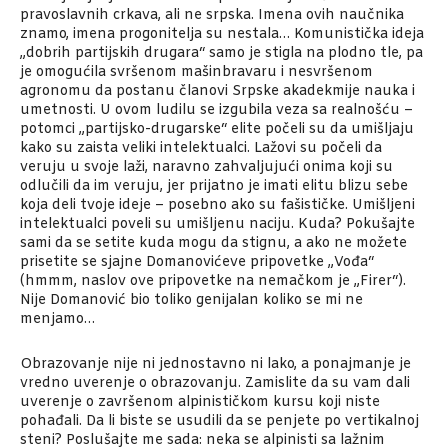
pravoslavnih crkava, ali ne srpska. Imena ovih naučnika
znamo, imena progonitelja su nestala… Komunistička ideja
„dobrih partijskih drugara“ samo je stigla na plodno tle, pa
je omogućila svršenom mašinbravaru i nesvršenom
agronomu da postanu članovi Srpske akadekmije nauka i
umetnosti. U ovom ludilu se izgubila veza sa realnošću –
potomci „partijsko-drugarske“ elite počeli su da umišljaju
kako su zaista veliki intelektualci. Lažovi su počeli da
veruju u svoje laži, naravno zahvaljujući onima koji su
odlučili da im veruju, jer prijatno je imati elitu blizu sebe
koja deli tvoje ideje – posebno ako su fašističke. Umišljeni
intelektualci poveli su umišljenu naciju. Kuda? Pokušajte
sami da se setite kuda mogu da stignu, a ako ne možete
prisetite se sjajne Domanovićeve pripovetke „Vođa“
(hmmm, naslov ove pripovetke na nemačkom je „Firer“).
Nije Domanović bio toliko genijalan koliko se mi ne
menjamo…
Obrazovanje nije ni jednostavno ni lako, a ponajmanje je
vredno uverenje o obrazovanju. Zamislite da su vam dali
uverenje o završenom alpinističkom kursu koji niste
pohađali. Da li biste se usudili da se penjete po vertikalnoj
steni? Poslušajte me sada: neka se alpinisti sa lažnim