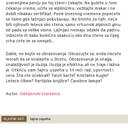
uverenjima penju po toj steni i čekajte. Ne gubite u tom
čekanju vreme, učite se alplinizmu, vežbajte makar i ne
dobili nikakav sertifikat. Posle izvesnog vremena popećete
se tamo gde lažnjaci pokušavaju. Ne brinite za njih, neće
biti njihovih leševa oko stena, samo vrhunski alpinisti ginu
od pada sa velike visine. Lažnjaci nemaju odakle da padnu.
Videćete ih kako komično skakuću oko dna stene sa čijeg
vrha ćete im se smejati…
Dakle, ne bojte se obrazovanja. Obrazujte se, onda nećete
morati da se snalazite u životu. Obrazovanje je snaga,
snalažljivost je iluzija. Iluzija je efektna, ali ne traje i lažna
je. Otkriću vam tajnu uspeha u tri reči: rad, upornost i
vera. Šta ste očekivali? Tarot karte? Kristalne kugle?
Leteće ćilime? Partijske knjižice? Čarobne lampe?
Autor:
Odeljenski starešina
KLJUČNE REČI
tajna uspeha