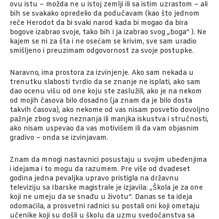
ovu istu – možda ne u istoj zemlji ili sa istim uzrastom – ali
bih se svakako opredelio da podučavam (kao što jednom
reče Herodot da bi svaki narod kada bi mogao da bira
bogove izabrao svoje, tako bih i ja izabrao svog „boga“ ). Ne
kajem se ni za šta i ne osećam se krivim, sve sam uradio
smišljeno i preuzimam odgovornost za svoje postupke.
Naravno, ima prostora za izvinjenje. Ako sam nekada u
trenutku slabosti tvrdio da se znanje ne isplati, ako sam
dao ocenu višu od one koju ste zaslužili, ako je na nekom
od mojih časova bilo dosadno (ja znam da je bilo dosta
takvih časova), ako nekome od vas nisam posvetio dovoljno
pažnje zbog svog neznanja ili manjka iskustva i stručnosti,
ako nisam uspevao da vas motivišem ili da vam objasnim
gradivo – onda se izvinjavam.
Znam da mnogi nastavnici posustaju u svojim ubeđenjima
i idejama i to mogu da razumem. Pre više od dvadeset
godina jedna pevaljka upravo pristigla na državnu
televiziju sa Ibarske magistrale je izjavila: „Škola je za one
koji ne umeju da se snađu u životu“. Danas se ta ideja
odomaćila, a prosvetni radnici su postali oni koji ometaju
učenike koji su došli u školu da uzmu svedočanstva sa