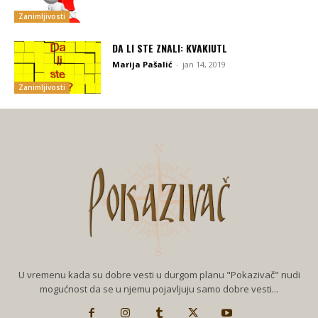
Zanimljivosti
DA LI STE ZNALI: KVAKIUTL
Marija Pašalić
-
jan 14, 2019
Zanimljivosti
U vremenu kada su dobre vesti u durgom planu "Pokazivač" nudi
mogućnost da se u njemu pojavljuju samo dobre vesti...