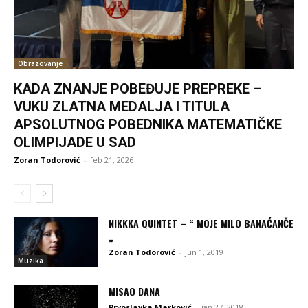
Obrazovanje
KADA ZNANJE POBEĐUJE PREPREKE –
VUKU ZLATNA MEDALJA I TITULA
APSOLUTNOG POBEDNIKA MATEMATIČKE
OLIMPIJADE U SAD
Zoran Todorović
-
feb 21, 2026
NIKKKA QUINTET – “ MOJE MILO BANAĆANČE
„
Zoran Todorović
-
jun 1, 2019
Muzika
MISAO DANA
Prvoslavka Marković
-
jan 27, 2018