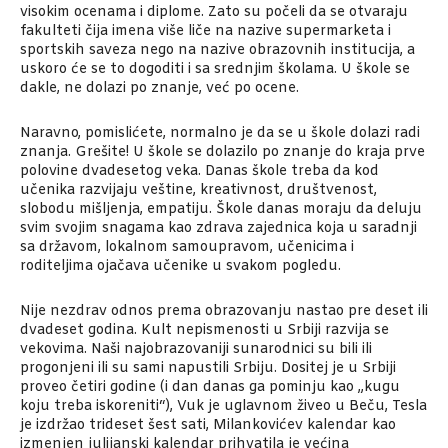
visokim ocenama i diplome. Zato su počeli da se otvaraju
fakulteti čija imena više liče na nazive supermarketa i
sportskih saveza nego na nazive obrazovnih institucija, a
uskoro će se to dogoditi i sa srednjim školama. U škole se
dakle, ne dolazi po znanje, već po ocene.
Naravno, pomislićete, normalno je da se u škole dolazi radi
znanja. Grešite! U škole se dolazilo po znanje do kraja prve
polovine dvadesetog veka. Danas škole treba da kod
učenika razvijaju veštine, kreativnost, društvenost,
slobodu mišljenja, empatiju. Škole danas moraju da deluju
svim svojim snagama kao zdrava zajednica koja u saradnji
sa državom, lokalnom samoupravom, učenicima i
roditeljima ojačava učenike u svakom pogledu.
Nije nezdrav odnos prema obrazovanju nastao pre deset ili
dvadeset godina. Kult nepismenosti u Srbiji razvija se
vekovima. Naši najobrazovaniji sunarodnici su bili ili
progonjeni ili su sami napustili Srbiju. Dositej je u Srbiji
proveo četiri godine (i dan danas ga pominju kao „kugu
koju treba iskoreniti“), Vuk je uglavnom živeo u Beču, Tesla
je izdržao trideset šest sati, Milankovićev kalendar kao
izmenjen julijanski kalendar prihvatila je većina