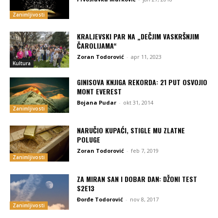
Zanimljivosti
KRALJEVSKI PAR NA „DEČJIM VASKRŠNJIM
ČAROLIJAMA“
Zoran Todorović
-
apr 11, 2023
Kultura
GINISOVA KNJIGA REKORDA: 21 PUT OSVOJIO
MONT EVEREST
Bojana Pudar
-
okt 31, 2014
Zanimljivosti
NARUČIO KUPAĆI, STIGLE MU ZLATNE
POLUGE
Zoran Todorović
-
feb 7, 2019
Zanimljivosti
ZA MIRAN SAN I DOBAR DAN: DŽONI TEST
S2E13
Đorđe Todorović
-
nov 8, 2017
Zanimljivosti