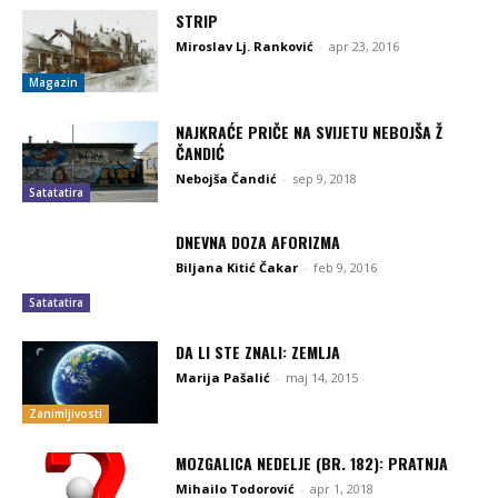
STRIP
Miroslav Lj. Ranković
-
apr 23, 2016
Magazin
NAJKRAĆE PRIČE NA SVIJETU NEBOJŠA Ž
ČANDIĆ
Nebojša Čandić
-
sep 9, 2018
Satatatira
DNEVNA DOZA AFORIZMA
Biljana Kitić Čakar
-
feb 9, 2016
Satatatira
DA LI STE ZNALI: ZEMLJA
Marija Pašalić
-
maj 14, 2015
Zanimljivosti
MOZGALICA NEDELJE (BR. 182): PRATNJA
Mihailo Todorović
-
apr 1, 2018