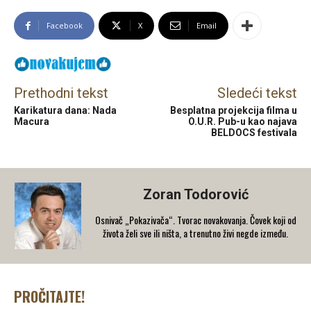
Facebook
X
Email
Prethodni tekst
Sledeći tekst
Karikatura dana: Nada
Besplatna projekcija filma u
Macura
O.U.R. Pub-u kao najava
BELDOCS festivala
Zoran Todorović
Osnivač „Pokazivača“. Tvorac novakovanja. Čovek koji od
života želi sve ili ništa, a trenutno živi negde između.
PROČITAJTE!