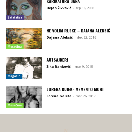
KARIKATURA DANA
Dejan Živković
-
sep 16, 2018
Satatatira
NE VOLIM RIJEKE – DAJANA ALEKSIĆ
Dajana Aleksić
-
dec 22, 2016
Mesečina
AUTSAJDERI
Žika Ranković
-
mar 9, 2015
Magazin
LORENA KUJEK- MEMENTO MORI
Lorena Galeta
-
mar 26, 2017
Mesečina