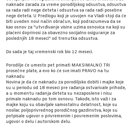
naknade zarada za vreme porodiljskog odsustva, odsustva
sa rada radi nege deteta i odsustva sa rada radi posebne
nege deteta. U Predlogu koji je usvojen na Vladi stoji da će
biti uveden novi način obračun, koji podrazumeva da se
kao osnov za “utvrđivanje visine uzima osnovica na koji su
plaćeni doprinosi za obavezno socijalno osiguranje za
poslednjih 18 meseci” od trenutka odsustva.
Do sada je taj vremenski rok bio 12 meseci.
Porodilje će umesto pet primati MAKSIMALNO TRI
prosečne plate, a evo ko će sve imati PRAVO na tu
naknadu
Novina je da će naknadu za porodiljsko dobiti i majke koje
su u periodu od 18 meseci pre rađanja ostvarivale prihode,
a u momentu rađanja deteta su nezaposlene i nisu
primale naknadu po tom osnovu. Takođe, isto važi i za
majke koju su obavljale samostalnu delatnost, koje su
nosilac poljoprivrednog porodičnog gazdinstva, koje su
potpisale ugovor o privremenim i povremenim poslovima,
ugovor o delu i autorskom delu.