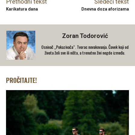
Prethodni tekst
Sledeći tekst
Karikatura dana
Dnevna doza aforizama
Zoran Todorović
Osnivač „Pokazivača“. Tvorac novakovanja. Čovek koji od
života želi sve ili ništa, a trenutno živi negde između.
PROČITAJTE!