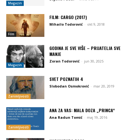
Magazin
FILM: CARGO (2017)
Mihailo Todorović
-
okt 9, 2018
Film
GODINA JE SVE VIŠE – PRIJATELJA SVE
MANJE
Zoran Todorović
-
jun 30, 2025
Magazin
SVET POZNATIH 4
Slobodan Osmokrović
-
mar 20, 2019
Zanimljivosti
ANA ZA VAS: MALA DOZA „PRINCA“
Ana Radun Tomić
-
maj 19, 2016
Zanimljivosti