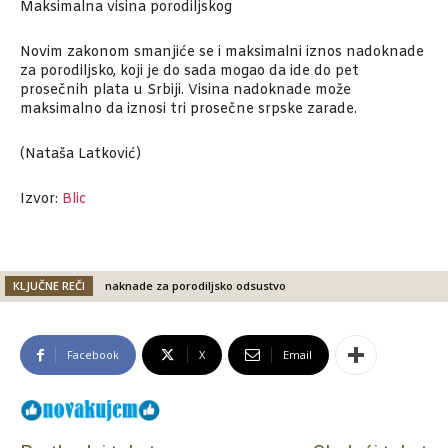
Maksimalna visina porodiljskog
Novim zakonom smanjiće se i maksimalni iznos nadoknade
za porodiljsko, koji je do sada mogao da ide do pet
prosečnih plata u Srbiji. Visina nadoknade može
maksimalno da iznosi tri prosečne srpske zarade.
(Nataša Latković)
Izvor:
Blic
KLJUČNE REČI
naknade za porodiljsko odsustvo
Facebook
X
Email