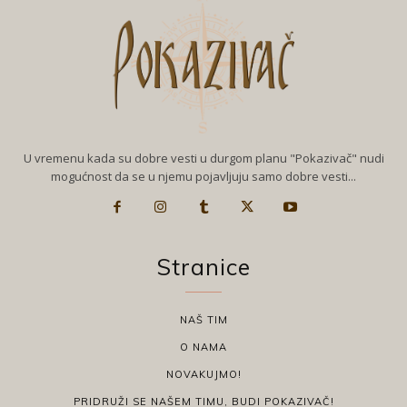
U vremenu kada su dobre vesti u durgom planu "Pokazivač" nudi
mogućnost da se u njemu pojavljuju samo dobre vesti...
Stranice
NAŠ TIM
O NAMA
NOVAKUJMO!
PRIDRUŽI SE NAŠEM TIMU, BUDI POKAZIVAČ!