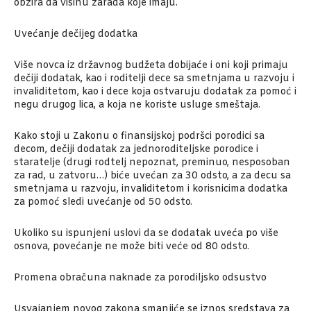
obzira da visinu zarada koje imaju.
Uvećanje dečijeg dodatka
Više novca iz državnog budžeta dobijaće i oni koji primaju
dečiji dodatak, kao i roditelji dece sa smetnjama u razvoju i
invaliditetom, kao i dece koja ostvaruju dodatak za pomoć i
negu drugog lica, a koja ne koriste usluge smeštaja.
Kako stoji u Zakonu o finansijskoj podršci porodici sa
decom, dečiji dodatak za jednoroditeljske porodice i
staratelje (drugi rodtelj nepoznat, preminuo, nesposoban
za rad, u zatvoru…) biće uvećan za 30 odsto, a za decu sa
smetnjama u razvoju, invaliditetom i korisnicima dodatka
za pomoć sledi uvećanje od 50 odsto.
Ukoliko su ispunjeni uslovi da se dodatak uveća po više
osnova, povećanje ne može biti veće od 80 odsto.
Promena obračuna naknade za porodiljsko odsustvo
Usvajanjem novog zakona smanjiće se iznos sredstava za