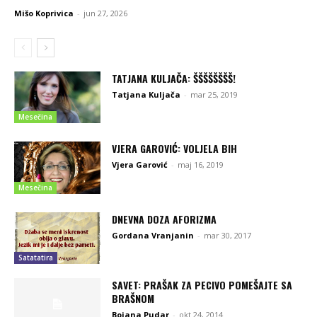
Mišo Koprivica
-
jun 27, 2026
TATJANA KULJAČA: ŠŠŠŠŠŠŠŠ!
Tatjana Kuljača
-
mar 25, 2019
Mesečina
VJERA GAROVIĆ: VOLJELA BIH
Vjera Garović
-
maj 16, 2019
Mesečina
DNEVNA DOZA AFORIZMA
Gordana Vranjanin
-
mar 30, 2017
Satatatira
SAVET: PRAŠAK ZA PECIVO POMEŠAJTE SA
BRAŠNOM
Bojana Pudar
-
okt 24, 2014