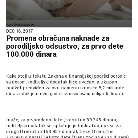
Foto:Thinkstockphotos
DEC 16, 2017
Promena obračuna naknade za
porodiljsko odsustvo, za prvo dete
100.000 dinara
Kako stoji u tekstu Zakona o finansijskoj podršci porodici
sa decom, roditeljski dodatak biće uvećan, a ukupan
budžet predviđen za ovu namenu iznosiće 8,2 milijarde
dinara, dok je u ovoj godini iznosio osam milijardi dinara.
Inače, za prvorođeno dete (trenutno 39.345 dinara)
roditeljski dodatak se isplaćuje jednokratno, dok se za
drugo (trenutno 153.857 dinara), treće (trenutno
276.930 dinara) i četvrto dete (trenutno 369.236 dinara)