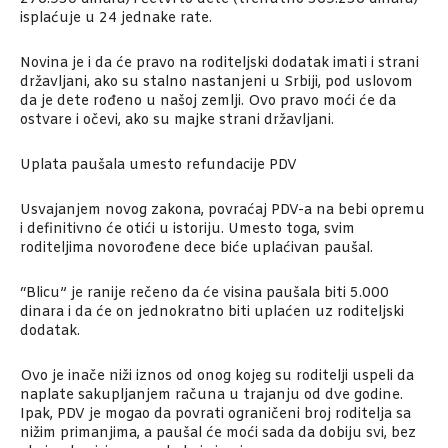
isplaćuje u 24 jednake rate.
Novina je i da će pravo na roditeljski dodatak imati i strani
državljani, ako su stalno nastanjeni u Srbiji, pod uslovom
da je dete rođeno u našoj zemlji. Ovo pravo moći će da
ostvare i očevi, ako su majke strani državljani.
Uplata paušala umesto refundacije PDV
Usvajanjem novog zakona, povraćaj PDV-a na bebi opremu
i definitivno će otići u istoriju. Umesto toga, svim
roditeljima novorođene dece biće uplaćivan paušal.
“Blicu” je ranije rečeno da će visina paušala biti 5.000
dinara i da će on jednokratno biti uplaćen uz roditeljski
dodatak.
Ovo je inače niži iznos od onog kojeg su roditelji uspeli da
naplate sakupljanjem računa u trajanju od dve godine.
Ipak, PDV je mogao da povrati ograničeni broj roditelja sa
nižim primanjima, a paušal će moći sada da dobiju svi, bez