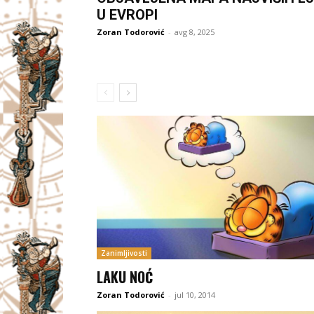
U EVROPI
Zoran Todorović
-
avg 8, 2025
Zanimljivosti
LAKU NOĆ
Zoran Todorović
-
jul 10, 2014