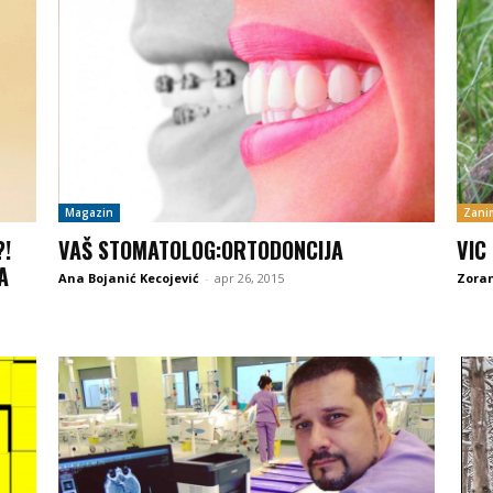
Magazin
Zanim
?!
VAŠ STOMATOLOG:ORTODONCIJA
VIC
A
Ana Bojanić Kecojević
-
apr 26, 2015
Zoran