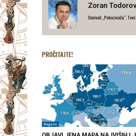
Zoran Todorov
Osnivač „Pokazivača“. Tvorac
PROČITAJTE!
Magazin
OBJAVLJENA MAPA NAJVIŠIH LJ