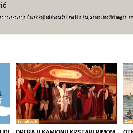
ić
 novakovanja. Čovek koji od života želi sve ili ništa, a trenutno živi negde iz
Zanimljivosti
Zanim
UDI
OPERA U KAMIONU KRSTARI RIMOM
OT