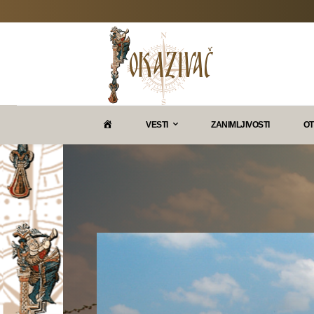
P
VESTI
ZANIMLJIVOSTI
OT
O
K
A
Z