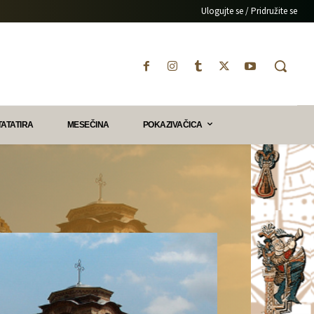
Ulogujte se / Pridružite se
TATATIRA
MESEČINA
POKAZIVAČICA