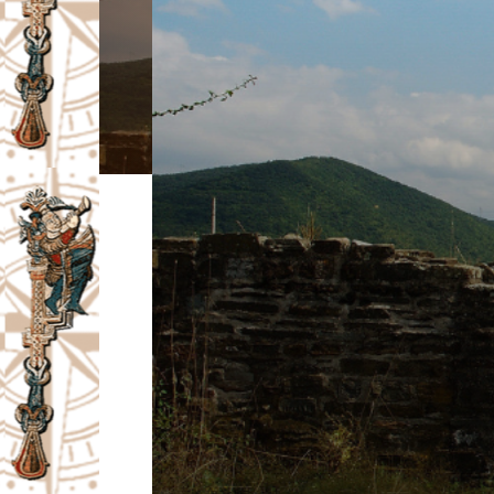
I
V
A
Č