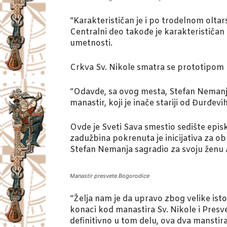
“Karakterističan je i po trodelnom olta
Centralni deo takođe je karakterističan
umetnosti.
Crkva Sv. Nikole smatra se prototipom Ra
“Odavde, sa ovog mesta, Stefan Nemanja 
manastir, koji je inače stariji od Đurđev
Ovde je Sveti Sava smestio sedište epis
zadužbina pokrenuta je inicijativa za ob
Stefan Nemanja sagradio za svoju ženu
Manastir presvete Bogorodice
“Želja nam je da upravo zbog velike istor
konaci kod manastira Sv. Nikole i Presv
definitivno u tom delu, ova dva manstir