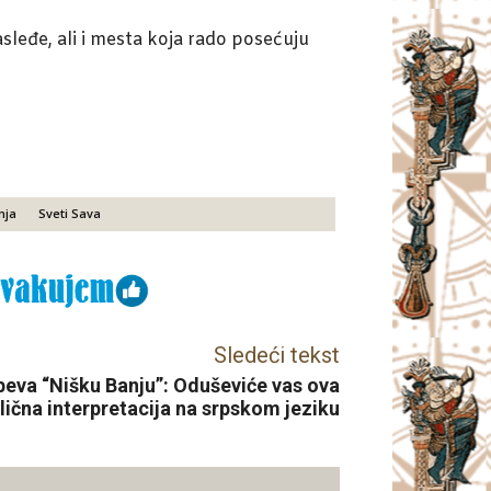
sleđe, ali i mesta koja rado posećuju
nja
Sveti Sava
Sledeći tekst
peva “Nišku Banju”: Oduševiće vas ova
lična interpretacija na srpskom jeziku