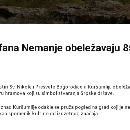
fana Nemanje obeležavaju 8
ri Sv. Nikole i Presvete Bogorodice u Kuršumliji, obeleža
ovu hramova koji su simbol stvaranja Srpske države.
iznad Kuršumlije odakle se pruža pogled na grad koji je n
 kao spomenik kulture od izuzetnog značaja.