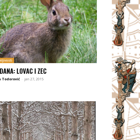
ljivosti
 DANA: LOVAC I ZEC
 Todorović
-
jan 27, 2015