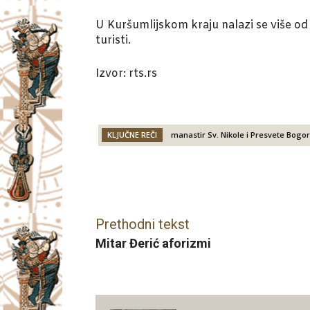
U Kuršumlijskom kraju nalazi se više od
turisti.
Izvor: rts.rs
KLJUČNE REČI
manastir Sv. Nikole i Presvete Bogo
Facebook
X
Email
Prethodni tekst
Mitar Đerić aforizmi