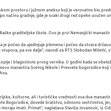
rskom prostoru i južnom aneksu koji je verovatno bio pre
 po načinu gradnje, gde je svaki drugi red opeke uvučen un
ške graditeljske škole. Ovo je prvi Nemanjićki manastir ko
je počeo da ujedinjuje plemena i počeo da stvara državu 
ih stupova, pa sve dalje”, navodi za RTS Slobodan Miletić, s
kopije i blagoslovio prvog vernika. U godini kada se obel
novu manastira Svetog Nikole i Presvete bogorodice koji se 
 Anu.
ijske, kulturne, ali i turističke vrednosti ova dva manasti
ete Bogorodice, dovede bratstvo, odnosno sestrinstvo, jer
a moraju imati. Primat”, naglašava Slaviša Jovanović, iz 