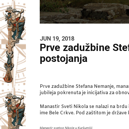
JUN 19, 2018
Prve zadužbine Ste
postojanja
Prve zadužbine Stefana Nemanje, manasti
jubileja pokrenuta je inicijativa za obn
Manastir Sveti Nikola se nalazi na brdu 
ime Bele Crkve. Pod zaštitom je države
Manastir svetog Nikole u Kuršumliji