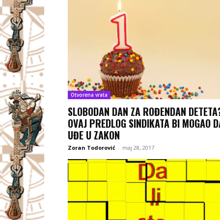
Otvorena vrata
SLOBODAN DAN ZA ROĐENDAN DETETA
OVAJ PREDLOG SINDIKATA BI MOGAO D
UĐE U ZAKON
Zoran Todorović
-
maj 28, 2017