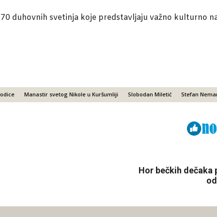
 70 duhovnih svetinja koje predstavljaju važno kulturno na
rodice
Manastir svetog Nikole u Kuršumliji
Slobodan Miletić
Stefan Nema
Viber
ReddIt
Hor bečkih dečaka 
od