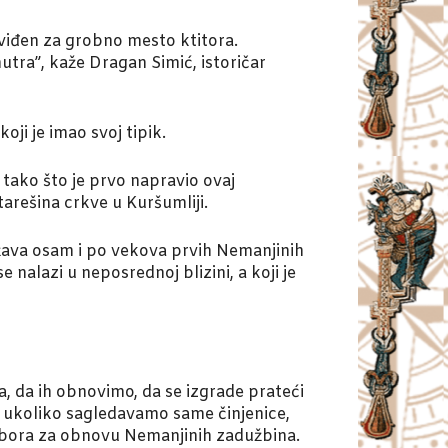
dviđen za grobno mesto ktitora.
utra”, kaže Dragan Simić, istoričar
ji je imao svoj tipik.
tako što je prvo napravio ovaj
tarešina crkve u Kuršumliji.
ežava osam i po vekova prvih Nemanjinih
nalazi u neposrednoj blizini, a koji je
ra, da ih obnovimo, da se izgrade prateći
, ukoliko sagledavamo same činjenice,
Odbora za obnovu Nemanjinih zadužbina.