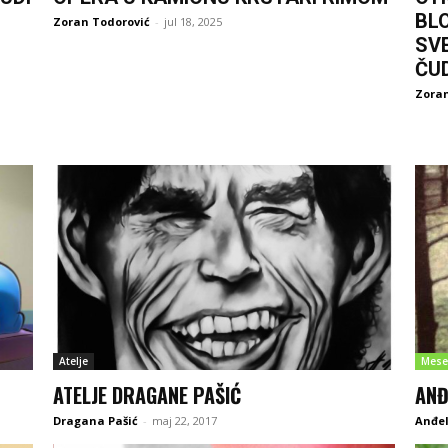
BL
Zoran Todorović
-
jul 18, 2025
SV
ČU
Zoran
Atelje
Mese
ATELJE DRAGANE PAŠIĆ
ANĐ
Dragana Pašić
-
maj 22, 2017
Anđe