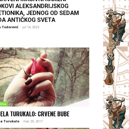
OKOVI ALEKSANDRIJSKOG
ETIONIKA, JEDNOG OD SEDAM
DA ANTIČKOG SVETA
 Todorović
-
jul 16, 2025
čina
ELA TURUKALO: CRVENE BUBE
la Turukalo
-
mar 20, 2017