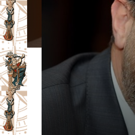
I
V
A
Č