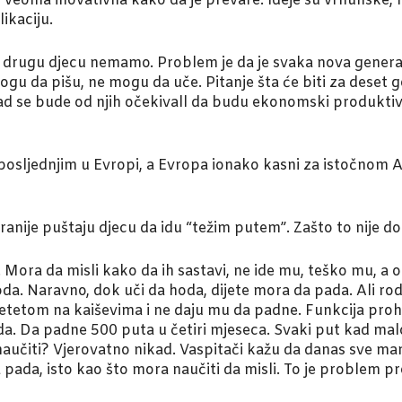
 su veoma inovativna kako da je prevare. Ideje su vrhunske
ikaciju.
drugu djecu nemamo. Problem je da je svaka nova generacij
 mogu da pišu, ne mogu da uče. Pitanje šta će biti za deset
i kad se bude od njih očekivall da budu ekonomski produ
osljednjim u Evropi, a Evropa ionako kasni za istočnom 
o ranije puštaju djecu da idu “težim putem”. Zašto to nije d
 Mora da misli kako da ih sastavi, ne ide mu, teško mu, a on
da. Naravno, dok uči da hoda, dijete mora da pada. Ali rod
 djetetom na kaiševima i ne daju mu da padne. Funkcija pro
a. Da padne 500 puta u četiri mjeseca. Svaki put kad malo 
naučiti? Vjerovatno nikad. Vaspitači kažu da danas sve man
ada, isto kao što mora naučiti da misli. To je problem pr