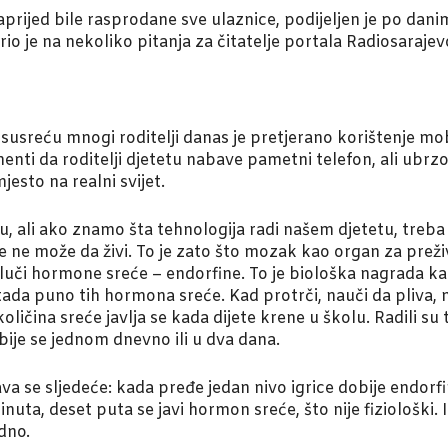
rijed bile rasprodane sve ulaznice, podijeljen je po danim
o je na nekoliko pitanja za čitatelje portala Radiosarajev
?
usreću mnogi roditelji danas je pretjerano korištenje mobi
nti da roditelji djetetu nabave pametni telefon, ali ubrz
esto na realni svijet.
, ali ako znamo šta tehnologija radi našem djetetu, treba d
e ne može da živi. To je zato što mozak kao organ za preživ
luči hormone sreće – endorfine. To je biološka nagrada k
 tada puno tih hormona sreće. Kad protrči, nauči da pliva, 
ličina sreće javlja se kada dijete krene u školu. Radili su t
bije se jednom dnevno ili u dva dana.
a se sljedeće: kada pređe jedan nivo igrice dobije endorfi
inuta, deset puta se javi hormon sreće, što nije fiziološki
adno.