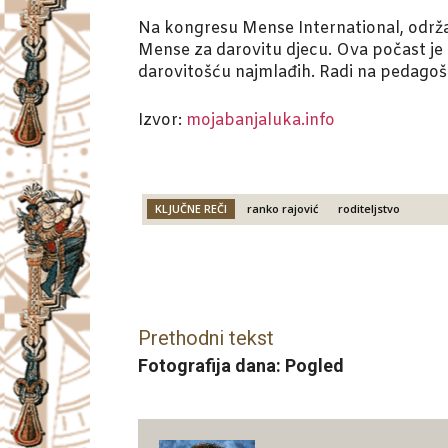
Na kongresu Mense International, održ
Mense za darovitu djecu. Ova počast je 
darovitošću najmlađih. Radi na pedagoš
Izvor:
mojabanjaluka.info
KLJUČNE REČI
ranko rajović
roditeljstvo
Facebook
X
Email
Prethodni tekst
Fotografija dana: Pogled