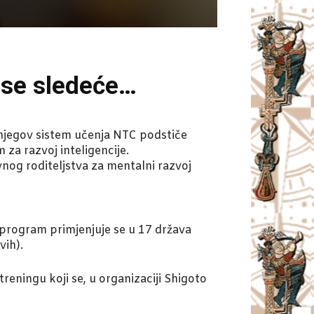
 se sledeće…
– njegov sistem učenja NTC podstiče
 za razvoj inteligencije.
vnog roditeljstva za mentalni razvoj
 program primjenjuje se u 17 država
vih).
reningu koji se, u organizaciji Shigoto