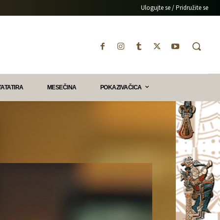
Ulogujte se / Pridružite se
TATATIRA
MESEČINA
POKAZIVAČICA