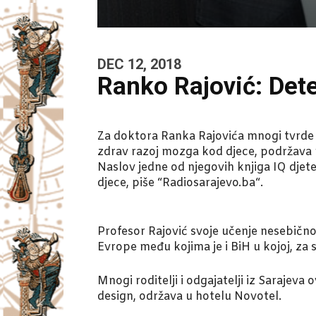
DEC 12, 2018
Ranko Rajović: Det
Za doktora Ranka Rajovića mnogi tvrde d
zdrav razoj mozga kod djece, podržava po
Naslov jedne od njegovih knjiga IQ djet
djece, piše “Radiosarajevo.ba“.
Profesor Rajović svoje učenje nesebično
Evrope među kojima je i BiH u kojoj, za
Mnogi roditelji i odgajatelji iz Sarajev
design, održava u hotelu Novotel.