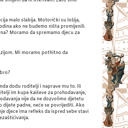
, ne smijem da ih otkrivam. Zato smo
a malo slabija. Motorički su lošija,
 godina ako ne budemo ništa promijenili.
ktivna? Moramo da spremamo djecu za
Azijom. Mi moramo pothitno da
obro?
da dođu roditelji i naprave mu to. Ili
itelji im kupe kaiševe za prohodavanje,
hodavanja nije da ne dozvolimo djetetu
dijete padne, neće se povrijediti. Ako
je djece ima refleks da ispred sebe stavi
ezaštićivanja.