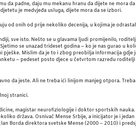
a mu da padne, daju mu mekanu hranu da dijete ne mora da
etetu je medvjeđa usluga, dijete mora da se izbori.
uju od onih od prije nekoliko decenija, u kojima je odrastal
iji, sve isto. Nešto se u glavama ljudi promijenilo, roditelji 
 Sjetimo se unazad trideset godina – ko je nas gurao u kol
pješke. Mislim da je to i zbog preobilja informacija gdje je 
anketu – pedeset posto djece u četvrtom razredu roditelji
no da jeste. Ali ne treba ići linijom manjeg otpora. Treba u
noj stranici.
dicine, magistar neurofiziologije i doktor sportskih nauk
koliko država. Osnivač Mense Srbije, a inicijator je i jeda
član Borda direktora svetske Mense (2000 – 2010) i preds