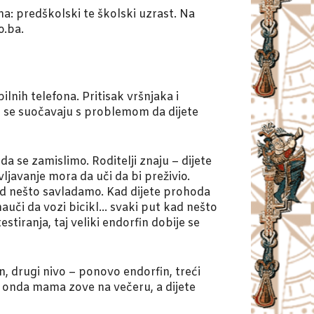
a: predškolski te školski uzrast. Na
o.ba.
lnih telefona. Pritisak vršnjaka i
o se suočavaju s problemom da dijete
a se zamislimo. Roditelji znaju – dijete
ljavanje mora da uči da bi preživio.
ad nešto savladamo. Kad dijete prohoda
nauči da vozi bicikl… svaki put kad nešto
estiranja, taj veliki endorfin dobije se
n, drugi nivo – ponovo endorfin, treći
. I onda mama zove na večeru, a dijete