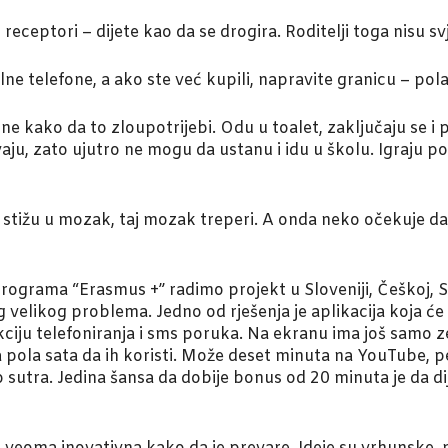
receptori – dijete kao da se drogira. Roditelji toga nisu svj
ne telefone, a ako ste već kupili, napravite granicu – pola
ačine kako da to zloupotrijebi. Odu u toalet, zaključaju se 
vaju, zato ujutro ne mogu da ustanu i idu u školu. Igraju p
stižu u mozak, taj mozak treperi. A onda neko očekuje da će
ograma “Erasmus +” radimo projekt u Sloveniji, Češkoj, Slova
 velikog problema. Jedno od rješenja je aplikacija koja će 
ciju telefoniranja i sms poruka. Na ekranu ima još samo z
a pola sata da ih koristi. Može deset minuta na YouTube, pe
sutra. Jedina šansa da dobije bonus od 20 minuta je da dij