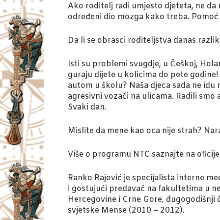
Ako roditelj radi umjesto djeteta, ne d
određeni dio mozga kako treba. Pomoć dj
Da li se obrasci roditeljstva danas razlik
Isti su problemi svugdje, u Češkoj, Holand
guraju dijete u kolicima do pete godine!
autom u školu? Naša djeca sada ne idu ni 
agresivni vozači na ulicama. Radili smo 
Svaki dan.
Mislite da mene kao oca nije strah? Narav
Više o programu NTC saznajte na oficijel
Ranko Rajović je specijalista interne me
i gostujući predavač na fakultetima u ne
Hercegovine i Crne Gore, dugogodišnji 
svjetske Mense (2010 – 2012).