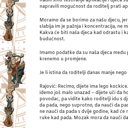
Radili smo testiranje aplikacije i djeca
napravili mogućnost da roditelj prati apl
Moramo da se borimo za našu djecu, jer 
slabija im je pažnja i koncentracija, ne
Kakva će biti naša djeca kad odrastu 
budućnost.
Imamo podatke da su naša djeca među p
krenemo u promjene.
Je li istina da roditelji danas manje neg
Rajović: Recimo, dijete ima lego kockice.
idemo još malo unazad – dijete uči da ho
povodac, pa vidite kako roditelji idu s
da pada, nego suprotno, da nauči da pad
ne nauči da pada s dvije godine, kad će 
ruke kad pada. Mozak mora da nauči da p