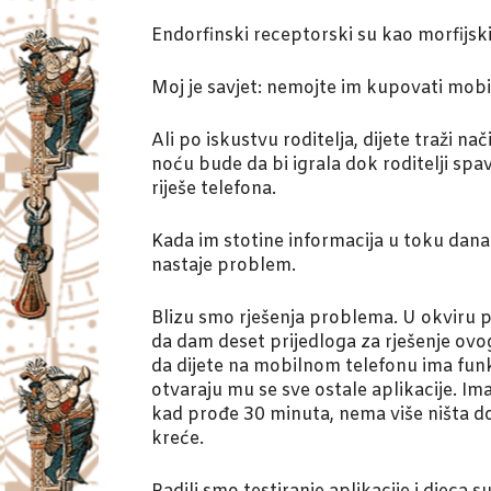
Endorfinski receptorski su kao morfijski 
Moj je savjet: nemojte im kupovati mobil
Ali po iskustvu roditelja, dijete traži n
noću bude da bi igrala dok roditelji spa
riješe telefona.
Kada im stotine informacija u toku dana 
nastaje problem.
Blizu smo rješenja problema. U okviru pr
da dam deset prijedloga za rješenje ovog
da dijete na mobilnom telefonu ima funk
otvaraju mu se sve ostale aplikacije. Im
kad prođe 30 minuta, nema više ništa do 
kreće.