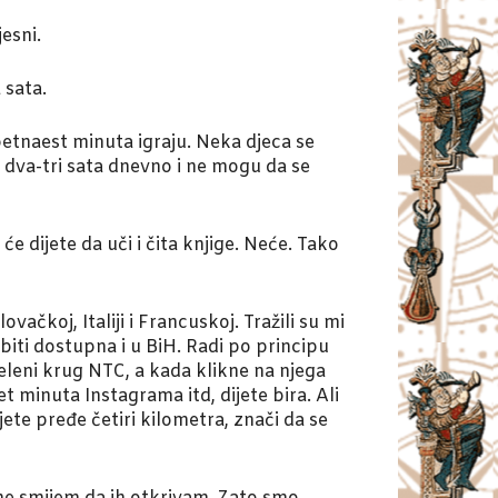
esni.
 sata.
i petnaest minuta igraju. Neka djeca se
o dva-tri sata dnevno i ne mogu da se
 dijete da uči i čita knjige. Neće. Tako
čkoj, Italiji i Francuskoj. Tražili su mi
biti dostupna i u BiH. Radi po principu
eleni krug NTC, a kada klikne na njega
t minuta Instagrama itd, dijete bira. Ali
ete pređe četiri kilometra, znači da se