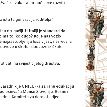
 žvaće, svaka ta pomoć neće razviti
a ista ta generacija roditelja?
su drugačiji. U Italiji je standard da
icima toliko dugo? Ko je nas vozio
najzastupljenija loša vijest, nesreće, a i
 dovoze u školu i dodvoze iz škole.
ticati na svijest cijelog društva.
a. Saradnik je UNICEF-a za ranu edukaciju
n od osnivača Mense Slovenije, Bosne i
jednik Komiteta za darovitu djecu