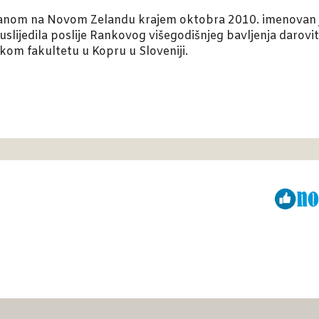
anom na Novom Zelandu krajem oktobra 2010. imenovan je
uslijedila poslije Rankovog višegodišnjeg bavljenja darov
kom fakultetu u Kopru u Sloveniji.
Viber
ReddIt