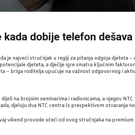
e kada dobije telefon dešava
a je najveći stručnjak u regiji za pitanja odgoja djeteta 
tencijale djeteta, a dječije igre smatra ključnim faktorom
eta – briga roditelja upućuje na važnost odgovornog i akti
 dijeli na brojnim seminarima i radionicama, a njegov NTC
 sada, djeluju dva NTC centra (s prespektivom otvaranja no
a ovaj vikend provode učeći od ovog stručnjaka na premium t