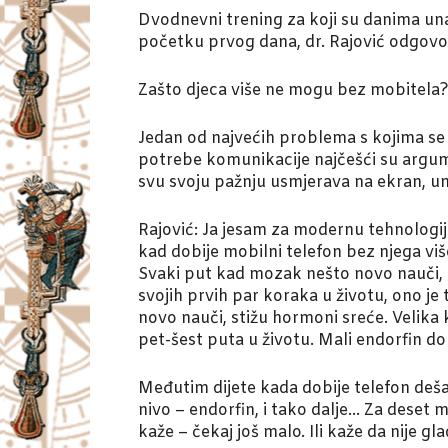
Dvodnevni trening za koji su danima unap
početku prvog dana, dr. Rajović odgovori
Zašto djeca više ne mogu bez mobitela
Jedan od najvećih problema s kojima se s
potrebe komunikacije najčešći su argume
svu svoju pažnju usmjerava na ekran, umj
Rajović: Ja jesam za modernu tehnologiju
kad dobije mobilni telefon bez njega viš
Svaki put kad mozak nešto novo nauči, 
svojih prvih par koraka u životu, ono je
novo nauči, stižu hormoni sreće. Velika ko
pet-šest puta u životu. Mali endorfin do
Međutim dijete kada dobije telefon dešav
nivo – endorfin, i tako dalje… Za deset m
kaže – čekaj još malo. Ili kaže da nije gl