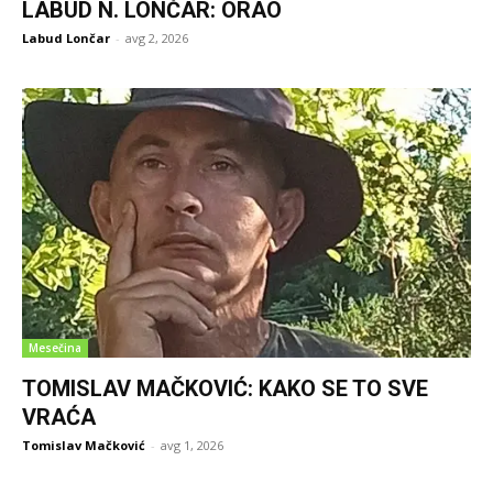
LABUD N. LONČAR: ORAO
Labud Lončar
-
avg 2, 2026
Mesečina
TOMISLAV MAČKOVIĆ: KAKO SE TO SVE
VRAĆA
Tomislav Mačković
-
avg 1, 2026