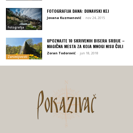
FOTOGRAFIJA DANA: DUNAVSKI KEJ
Jovana Kuzmanović
-
nov 24, 2015
Fotografija
UPOZNAJTE 10 SKRIVENIH BISERA SRBIJE –
MAGIČNA MESTA ZA KOJA MNOGI NISU ČULI
Zoran Todorović
-
jun 18, 2018
Zanimljivosti