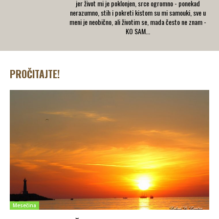
jer život mi je poklonjen, srce ogromno - ponekad
nerazumno, stih i pokreti kistom su mi samouki, sve u
meni je neobično, ali životim se, mada često ne znam -
KO SAM...
PROČITAJTE!
Mesečina