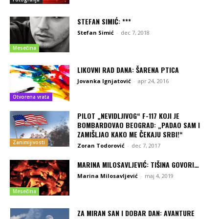
STEFAN SIMIĆ: ***
Stefan Simić
-
dec 7, 2018
Mesečina
LIKOVNI RAD DANA: ŠARENA PTICA
Jovanka Ignjatović
-
apr 24, 2016
Otvorena vrata
PILOT „NEVIDLJIVOG“ F-117 KOJI JE
BOMBARDOVAO BEOGRAD: „PADAO SAM I
ZAMIŠLJAO KAKO ME ČEKAJU SRBI!“
Zanimljivosti
Zoran Todorović
-
dec 7, 2017
MARINA MILOSAVLJEVIĆ: TIŠINA GOVORI…
Marina Milosavljević
-
maj 4, 2019
Mesečina
ZA MIRAN SAN I DOBAR DAN: AVANTURE