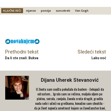
KLJUČNE REČI
nijanse
poezija
suncokreti
Van Gogh
Facebook
X
Email
Prethodni tekst
Sledeći tekst
Da li ste znali: Bukva
Laku noć
Dijana Uherek Stevanović
U životu sam svašta pokušala da budem - čekajući da
odrastem... Igrala sam se rečima, maljala uljem po
platnu, svirala, zavijala, čuvala sreću drugih, gradila
nadu sebi i učeći na greškama, konačno sam shvatila -
da je život najveća umetnost kojom se čovečanstvo bavi,