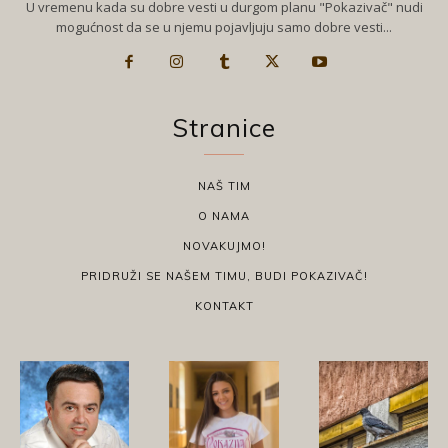
U vremenu kada su dobre vesti u durgom planu "Pokazivač" nudi
mogućnost da se u njemu pojavljuju samo dobre vesti...
Stranice
NAŠ TIM
O NAMA
NOVAKUJMO!
PRIDRUŽI SE NAŠEM TIMU, BUDI POKAZIVAČ!
KONTAKT