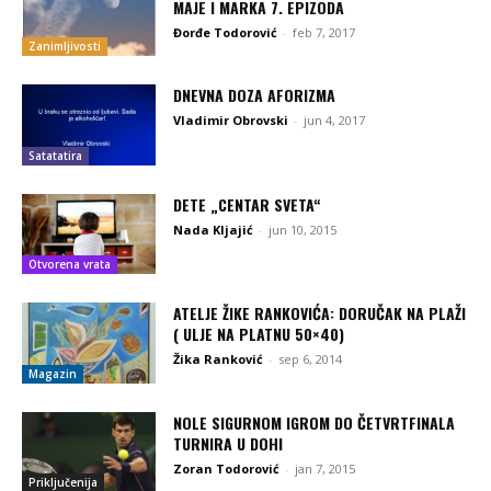
MAJE I MARKA 7. EPIZODA
Đorđe Todorović
-
feb 7, 2017
Zanimljivosti
DNEVNA DOZA AFORIZMA
Vladimir Obrovski
-
jun 4, 2017
Satatatira
DETE „CENTAR SVETA“
Nada Kljajić
-
jun 10, 2015
Otvorena vrata
ATELJE ŽIKE RANKOVIĆA: DORUČAK NA PLAŽI
( ULJE NA PLATNU 50×40)
Žika Ranković
-
sep 6, 2014
Magazin
NOLE SIGURNOM IGROM DO ČETVRTFINALA
TURNIRA U DOHI
Zoran Todorović
-
jan 7, 2015
Priključenija