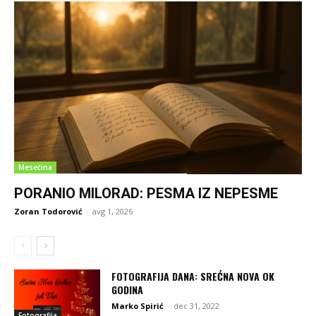
Mesečina
PORANIO MILORAD: PESMA IZ NEPESME
Zoran Todorović
-
avg 1, 2026
FOTOGRAFIJA DANA: SREĆNA NOVA OK
GODINA
Marko Spirić
-
dec 31, 2022
Fotografija