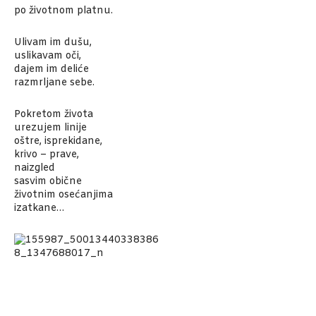
po životnom platnu.
Ulivam im dušu
,
uslikavam oči,
dajem im deliće
razmrljane sebe.
Pokretom života
urezujem linije
oštre, isprekidane,
krivo – prave,
naizgled
sasvim obične
životnim osećanjima
izatkane…