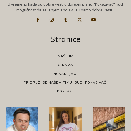
U vremenu kada su dobre vesti u durgom planu "Pokazivač" nudi
mogućnost da se u njemu pojavljuju samo dobre vesti...
Stranice
NAŠ TIM
O NAMA
NOVAKUJMO!
PRIDRUŽI SE NAŠEM TIMU, BUDI POKAZIVAČ!
KONTAKT