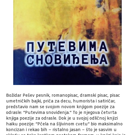
Božidar Pešev pesnik, romanopisac, dramski pisac, pisac
umetničkih bajki, priča za decu, humorista i satiričar,
predstavio nam se svojom novom knjigom poezije za
odrasle: “Putevima snoviđenja.“ To je njegova četvrta
knjiga poezije za odrasle. Dok je u svojoj odličnoj knjizi
haiku poezije: “Pčela na šljivinom cvetu“ bio maksimalno
koncizan i rekao bih – ristalno jasan – što je sasvim u