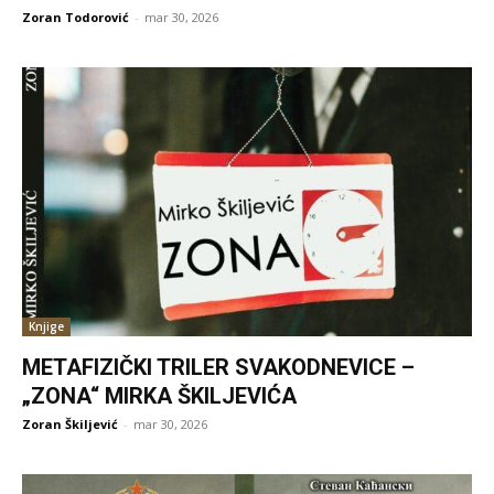
Zoran Todorović
-
mar 30, 2026
Knjige
METAFIZIČKI TRILER SVAKODNEVICE –
„ZONA“ MIRKA ŠKILJEVIĆA
Zoran Škiljević
-
mar 30, 2026