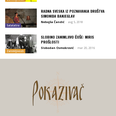
RADNA SVESKA IZ POZNAVANJA DRUŠTVA
SIMONIDA BANJEGLAV
Nebojša Čandić
-
avg 5, 2018
Satatatira
SLOBINO ZANIMLJIVO ĆOŠE: MIRIS
PROŠLOSTI
Slobodan Osmokrović
-
mar 20, 2016
Zanimljivosti