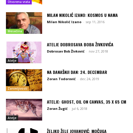
Otvorena vrata
MILAN NIKOLIĆ IZANO: KOSMOS U NAMA
Milan Nikolić Izano
-
sep 11, 2016
Mesečina
ATELJE DOBROSAVA BOBA ŽIVKOVIĆA
Dobrosav Bob Živković
-
nov 27, 2018
Atelje
NA DANAŠNJI DAN: 24. DECEMBAR
Zoran Todorović
-
dec 24, 2019
Zanimljivosti
ATELJE: GHOST, OIL ON CANVAS, 35 X 65 CM
Zoran Žugić
-
jul 6, 2018
Atelje
ŽELJKO ŽELE JOVANOVIĆ: MOČUGA