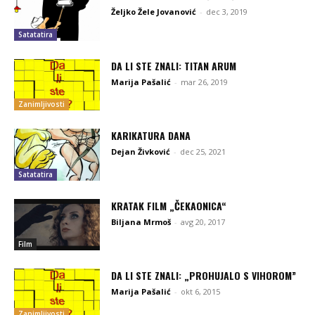
Željko Žele Jovanović
-
dec 3, 2019
Satatatira
DA LI STE ZNALI: TITAN ARUM
Marija Pašalić
-
mar 26, 2019
Zanimljivosti
KARIKATURA DANA
Dejan Živković
-
dec 25, 2021
Satatatira
KRATAK FILM „ČEKAONICA“
Biljana Mrmoš
-
avg 20, 2017
Film
DA LI STE ZNALI: „PROHUJALO S VIHOROM”
Marija Pašalić
-
okt 6, 2015
Zanimljivosti