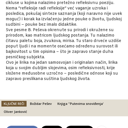
cikluse u kojima nalazimo pretežno refleksivnu poeziju.
Nema “refleksije radi refleksije“ već vaganje uzroka i
posledica, pokušaj sinteze saznanja (koji naravno nije uvek
moguć) i korak ka izvlačenju jedne pouke o životu, ljudskoj
sudbini – pouke bez imalo didaktike.
Sve pesme B. Peševa okrenute su prirodi i okružene su
prirodom, kao matricom ljudskog postanja. Tu nalazimo
čitavu paletu boja, zvukova, mirisa. Tu staro drveće uzdiše
poput ljudi i na momente osećamo određenu surovost ili
bajkovitost u tim opisima – što je zapravo stanje duha
pesničkog subjekta.
Ovo je lirika na jedan samosvojan i originalan način, lirika
koja u svojim dubljim slojevima, osim refleksivnosti, krije
složene međusobne uzročno – posledične odnose koji su
zapravo preslikana suština ljudskog života.
KLJUČNE REČI
Božidar Pešev
Knjiga ''Putevima snoviđenja'
Oliver Janković