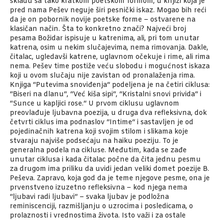
skladu sa tako kratkom poetskom formom, u knjizi koja je
pred nama Pešev neguje širi pesnički iskaz. Mogao bih reći
da je on pobornik novije poetske forme – ostvarene na
klasičan način. Šta to konkretno znači? Najveći broj
pesama Božidar ispisuje u katrenima, ali, pri tom unutar
katrena, osim u nekim slučajevima, nema rimovanja. Dakle,
čitalac, ugledavši katrene, uglavnom očekuje i rime, ali rima
nema. Pešev time postiže veću slobodu i mogućnost iskaza
koji u ovom slučaju nije zavistan od pronalaženja rima.
Knjiga “Putevima snoviđenja“ podeljena je na četiri ciklusa:
“Biseri na dlanu“, “Već kiša sipi“, “Kristalni snovi privida“ i
“Sunce u kapljici rose.“ U prvom ciklusu uglavnom
preovlađuje ljubavna poezija, u druga dva refleksivna, dok
četvrti ciklus ima podnaslov “Intime“ i sastavljen je od
pojedinačnih katrena koji svojim stilom i slikama koje
stvaraju najviše podsećaju na haiku poeziju. To je
generalna podela na cikluse. Međutim, kada se zađe
unutar ciklusa i kada čitalac počne da čita jednu pesmu
za drugom ima priliku da uvidi jedan veliki domet poezije B.
Peševa. Zapravo, koja god da je teme njegove pesme, ona je
prvenstveno izuzetno refleksivna – kod njega nema
“ljubavi radi ljubavi“ – svaka ljubav je podložna
reminiscenciji, razmišljanju o uzrocima i posledicama, o
prolaznosti i vrednostima života. Isto važi i za ostale