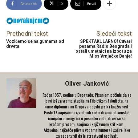
Facebook
X
Email
Prethodni tekst
Sledeći tekst
Vozićemo se na gumama od
SPEKTAKULARNO! Čuvari
drveta
pesama Radio Beograda i
ostali umetnici na Izboru za
Miss Vrnjačke Banje!
Oliver Janković
Rođen 1957. godine u Beogradu. Pisanjem počinje da se
bavi još za vreme studija na Filološkom fakultetu, na
kome diplomira na Grupi za poljski jezik i književnost.
Posle 17 napisanih i izvedenih radio drama i dramskih
minijatura, emigrira u pesničke vode, druži se sa
kraćom prozom, esejima i književnom kritikom.
Aktuelno, najčešće pliva u vodama humora i satire iako
za sebe tvrdi da je strastveni neplivač.