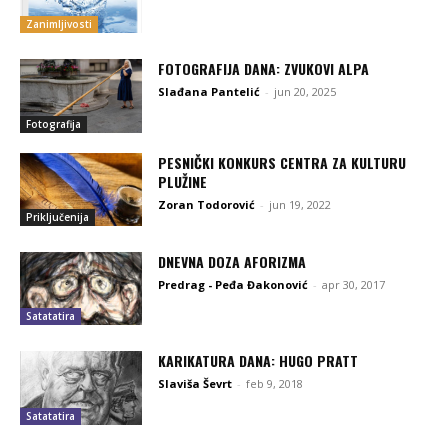
Zanimljivosti
FOTOGRAFIJA DANA: ZVUKOVI ALPA
Slađana Pantelić
-
jun 20, 2025
Fotografija
PESNIČKI KONKURS CENTRA ZA KULTURU
PLUŽINE
Zoran Todorović
-
jun 19, 2022
Priključenija
DNEVNA DOZA AFORIZMA
Predrag - Peđa Đakonović
-
apr 30, 2017
Satatatira
KARIKATURA DANA: HUGO PRATT
Slaviša Ševrt
-
feb 9, 2018
Satatatira