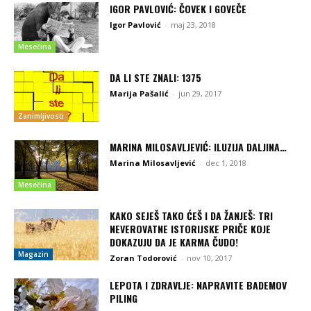
IGOR PAVLOVIĆ: ČOVEK I GOVEČE
Igor Pavlović
-
maj 23, 2018
Mesečina
DA LI STE ZNALI: 1375
Marija Pašalić
-
jun 29, 2017
Zanimljivosti
MARINA MILOSAVLJEVIĆ: ILUZIJA DALJINA…
Marina Milosavljević
-
dec 1, 2018
Mesečina
KAKO SEJEŠ TAKO ĆEŠ I DA ŽANJEŠ: TRI
NEVEROVATNE ISTORIJSKE PRIČE KOJE
DOKAZUJU DA JE KARMA ČUDO!
Magazin
Zoran Todorović
-
nov 10, 2017
LEPOTA I ZDRAVLJE: NAPRAVITE BADEMOV
PILING