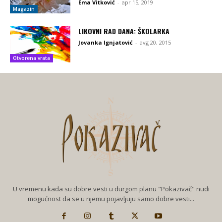
Ema Vitković
-
apr 15, 2019
Magazin
LIKOVNI RAD DANA: ŠKOLARKA
Jovanka Ignjatović
-
avg 20, 2015
Otvorena vrata
U vremenu kada su dobre vesti u durgom planu "Pokazivač" nudi
mogućnost da se u njemu pojavljuju samo dobre vesti...