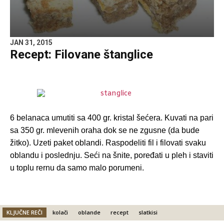
JAN 31, 2015
Recept: Filovane štanglice
6 belanaca umutiti sa 400 gr. kristal šećera. Kuvati na pari
sa 350 gr. mlevenih oraha dok se ne zgusne (da bude
žitko). Uzeti paket oblandi. Raspodeliti fil i filovati svaku
oblandu i poslednju. Seći na šnite, poređati u pleh i staviti
u toplu rernu da samo malo porumeni.
KLJUČNE REČI
kolači
oblande
recept
slatkisi