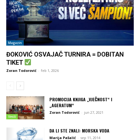
Magazin
ĐOKOVIĆ OSVAJAČ TURNIRA = DOBITAN
TIKET
Zoran Todorović
-
feb 1, 2026
PROMOCIJA KNJIGA „VJEČNOST“ I
„AGERATUM“
Zoran Todorović
-
jun 27, 2021
Vesti
DA LI STE ZNALI: MORSKA VODA
Marija Pašalić
-
sep 11, 2014