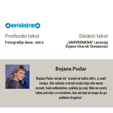
Facebook
X
Email
Prethodni tekst
Sledeći tekst
Fotografija dana: Jutro
„VANVREMENA“ i poezija
Dijane Uherek Stevanović
Bojana Pudar
Bojana Pudar veruje da "osmeh ne košta ništa, a znači
mnogo. Ako nekada sretneš osobu koja više nema
osmeh, budi velikodušan, pokloni joj svoj. Niko ne oseća
takvu potrebu za osmehom, kao oni koji ne mogu da ga
poklone drugima".