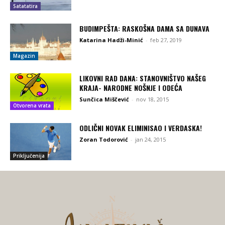
Satatatira
BUDIMPEŠTA: RASKOŠNA DAMA SA DUNAVA
Katarina Hadži-Minić
-
feb 27, 2019
Magazin
LIKOVNI RAD DANA: STANOVNIŠTVO NAŠEG
KRAJA- NARODNE NOŠNJE I ODEĆA
Sunčica Miščević
-
nov 18, 2015
Otvorena vrata
ODLIČNI NOVAK ELIMINISAO I VERDASKA!
Zoran Todorović
-
jan 24, 2015
Priključenija