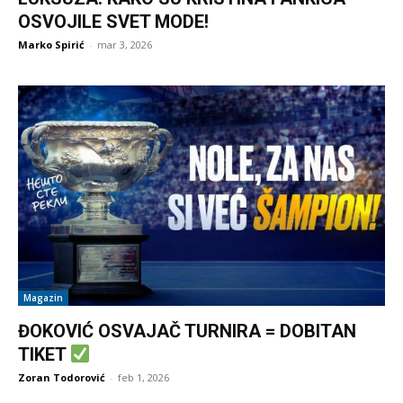
OSVOJILE SVET MODE!
Marko Spirić
-
mar 3, 2026
Magazin
ĐOKOVIĆ OSVAJAČ TURNIRA = DOBITAN
TIKET
Zoran Todorović
-
feb 1, 2026