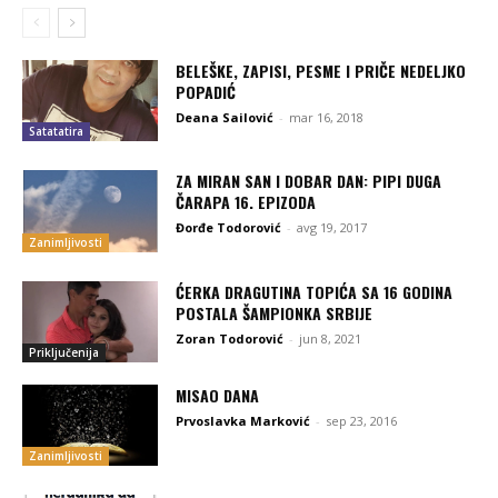
BELEŠKE, ZAPISI, PESME I PRIČE NEDELJKO
POPADIĆ
Deana Sailović
-
mar 16, 2018
Satatatira
ZA MIRAN SAN I DOBAR DAN: PIPI DUGA
ČARAPA 16. EPIZODA
Đorđe Todorović
-
avg 19, 2017
Zanimljivosti
ĆERKA DRAGUTINA TOPIĆA SA 16 GODINA
POSTALA ŠAMPIONKA SRBIJE
Zoran Todorović
-
jun 8, 2021
Priključenija
MISAO DANA
Prvoslavka Marković
-
sep 23, 2016
Zanimljivosti