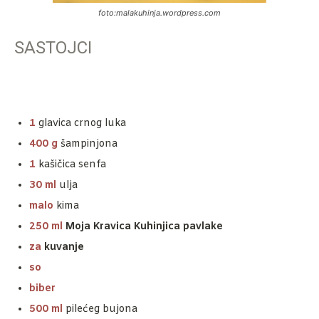
foto:malakuhinja.wordpress.com
SASTOJCI
Za čorbu:
1
glavica crnog luka
400 g
šampinjona
1
kašičica senfa
30 ml
ulja
malo
kima
250 ml
Moja Kravica Kuhinjica pavlake
za
kuvanje
so
biber
500 ml
pilećeg bujona