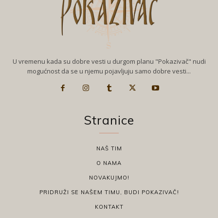
U vremenu kada su dobre vesti u durgom planu "Pokazivač" nudi
mogućnost da se u njemu pojavljuju samo dobre vesti...
Stranice
NAŠ TIM
O NAMA
NOVAKUJMO!
PRIDRUŽI SE NAŠEM TIMU, BUDI POKAZIVAČ!
KONTAKT