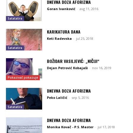
DNEVNA DOZA AFORIZMA
Goran Ivanković
-
avg 11, 2016
Satatatira
KARIKATURA DANA
Keti Radevska
-
jul 25, 2018
Satatatira
BOŽIDAR VASILJEVIĆ: „NIČIJI“
Dejan Petrović Kobajaši
-
nov 16, 2019
Pokazivač pokazuje
DNEVNA DOZA AFORIZMA
Peko Laličić
-
sep 5, 2016
Satatatira
DNEVNA DOZA AFORIZMA
Monika Kovač - P.S. Master
-
jul 17, 2018