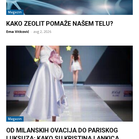
Magazin
KAKO ZEOLIT POMAŽE NAŠEM TELU?
Ema Vitković
-
avg 2, 2026
Magazin
OD MILANSKIH OVACIJA DO PARISKOG
LUKSUZA: KAKO SU KRISTINA I ANKICA