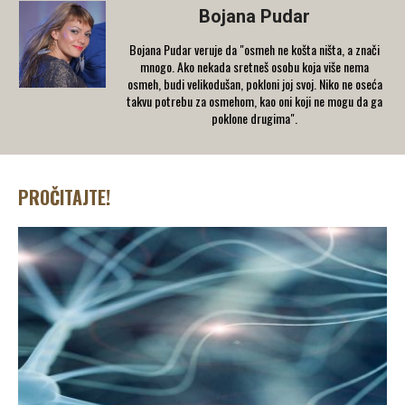
Bojana Pudar
Bojana Pudar veruje da "osmeh ne košta ništa, a znači
mnogo. Ako nekada sretneš osobu koja više nema
osmeh, budi velikodušan, pokloni joj svoj. Niko ne oseća
takvu potrebu za osmehom, kao oni koji ne mogu da ga
poklone drugima".
PROČITAJTE!