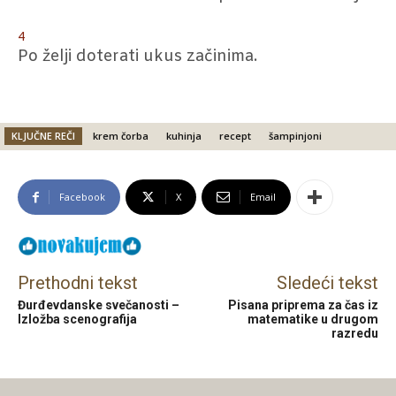
4
Po želji doterati ukus začinima.
KLJUČNE REČI
krem čorba
kuhinja
recept
šampinjoni
Facebook
X
Email
Prethodni tekst
Sledeći tekst
Đurđevdanske svečanosti –
Pisana priprema za čas iz
Izložba scenografija
matematike u drugom
razredu