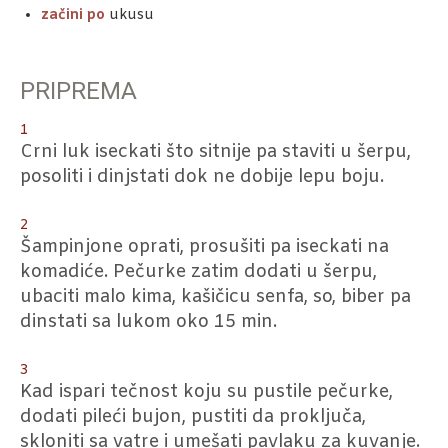
začini po
ukusu
PRIPREMA
1
Crni luk iseckati što sitnije pa staviti u šerpu,
posoliti i dinjstati dok ne dobije lepu boju.
2
Šampinjone oprati, prosušiti pa iseckati na
komadiće. Pečurke zatim dodati u šerpu,
ubaciti malo kima, kašičicu senfa, so, biber pa
dinstati sa lukom oko 15 min.
3
Kad ispari tečnost koju su pustile pečurke,
dodati pileći bujon, pustiti da proključa,
skloniti sa vatre i umešati pavlaku za kuvanje.