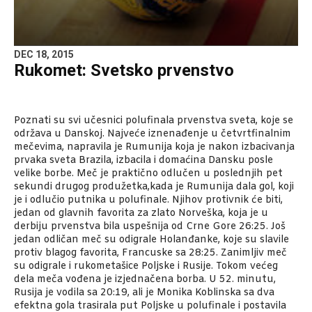
DEC 18, 2015
Rukomet: Svetsko prvenstvo
Poznati su svi učesnici polufinala prvenstva sveta, koje se
održava u Danskoj. Najveće iznenađenje u četvrtfinalnim
mečevima, napravila je Rumunija koja je nakon izbacivanja
prvaka sveta Brazila, izbacila i domaćina Dansku posle
velike borbe. Meč je praktično odlučen u poslednjih pet
sekundi drugog produžetka,kada je Rumunija dala gol, koji
je i odlučio putnika u polufinale. Njihov protivnik će biti,
jedan od glavnih favorita za zlato Norveška, koja je u
derbiju prvenstva bila uspešnija od Crne Gore 26:25. Još
jedan odličan meč su odigrale Holanđanke, koje su slavile
protiv blagog favorita, Francuske sa 28:25. Zanimljiv meč
su odigrale i rukometašice Poljske i Rusije. Tokom većeg
dela meča vođena je izjednačena borba. U 52. minutu,
Rusija je vodila sa 20:19, ali je Monika Koblinska sa dva
efektna gola trasirala put Poljske u polufinale i postavila