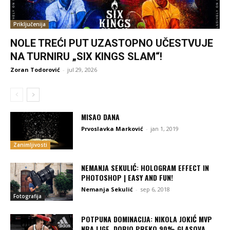
Priključenija
NOLE TREĆI PUT UZASTOPNO UČESTVUJE
NA TURNIRU „SIX KINGS SLAM“!
Zoran Todorović
-
jul 29, 2026
MISAO DANA
Prvoslavka Marković
-
jan 1, 2019
Zanimljivosti
NEMANJA SEKULIĆ: HOLOGRAM EFFECT IN
PHOTOSHOP | EASY AND FUN!
Nemanja Sekulić
-
sep 6, 2018
Fotografija
POTPUNA DOMINACIJA: NIKOLA JOKIĆ MVP
NBA LIGE, DOBIO PREKO 90% GLASOVA