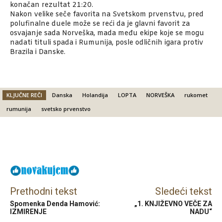
konačan rezultat 21:20.
Nakon velike seče favorita na Svetskom prvenstvu, pred
polufinalne duele može se reći da je glavni favorit za
osvajanje sada Norveška, mada među ekipe koje se mogu
nadati tituli spada i Rumunija, posle odličnih igara protiv
Brazila i Danske.
KLJUČNE REČI
Danska
Holandija
LOPTA
NORVEŠKA
rukomet
rumunija
svetsko prvenstvo
Facebook
X
Email
Prethodni tekst
Sledeći tekst
Spomenka Denda Hamović:
„1. KNJIŽEVNO VEČE ZA
IZMIRENJE
NADU“