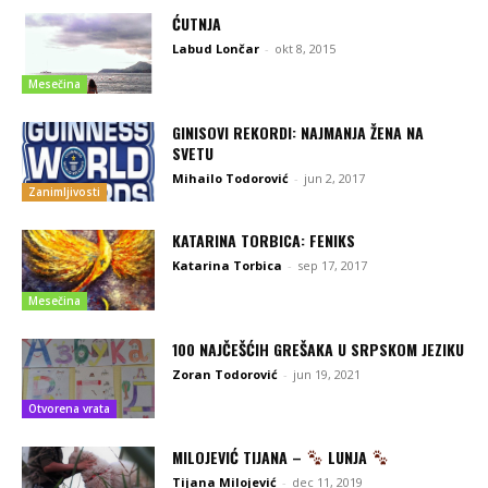
ĆUTNJA
Labud Lončar
-
okt 8, 2015
Mesečina
GINISOVI REKORDI: NAJMANJA ŽENA NA
SVETU
Mihailo Todorović
-
jun 2, 2017
Zanimljivosti
KATARINA TORBICA: FENIKS
Katarina Torbica
-
sep 17, 2017
Mesečina
100 NAJČEŠĆIH GREŠAKA U SRPSKOM JEZIKU
Zoran Todorović
-
jun 19, 2021
Otvorena vrata
MILOJEVIĆ TIJANA –
LUNJA
Tijana Milojević
-
dec 11, 2019