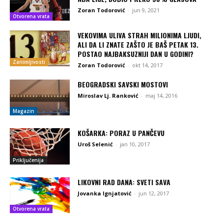
Zoran Todorović
-
jun 9, 2021
Otvorena vrata
VEKOVIMA ULIVA STRAH MILIONIMA LJUDI,
ALI DA LI ZNATE ZAŠTO JE BAŠ PETAK 13.
POSTAO NAJBAKSUZNIJI DAN U GODINI?
Zanimljivosti
Zoran Todorović
-
okt 14, 2017
BEOGRADSKI SAVSKI MOSTOVI
Miroslav Lj. Ranković
-
maj 14, 2016
Magazin
KOŠARKA: PORAZ U PANČEVU
Uroš Selenić
-
jan 10, 2017
Priključenija
LIKOVNI RAD DANA: SVETI SAVA
Jovanka Ignjatović
-
jun 12, 2017
Otvorena vrata