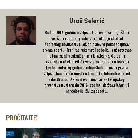
Uroš Selenić
Rođen 1997. godine u Valjevu. Osnovnu i srednju školu
završio u rodnom gradu, a trenutno je student
sportskog novinarstva. Još od osnovne pokazao ljubav
prema sportu. Trenirao rukomet i odbojku, a učestvovao
je i na raznim takmičenjima iz atletike. Od boljih
rezultata u atletici ističu se zlatna medalja u bacanju
kugle u četvrtoj godini srednje škole na nivou grada
Valjeva, kao i treće mesto u trci na tri kilometra pored
reke Gradac. Akreditovani novinar sa Evropskog
prvenstva u vaterpolu 2016. godine, obožava istoriju i
arheologiju, živi za sport...
PROČITAJTE!