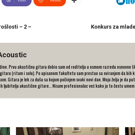
Viber
ReddIt
ošlosti – 2 –
Konkurs za mlade
Acoustic
ne. Prvu akustičnu gitaru dobio sam od roditelja u osmom razredu osnovne ško
gitaru (ritam i solo). Po upisanom fakultetu sam prestao sa sviranjem da bih
om. Gitara je lek za dušu sa kojom počinjem svaki novi dan. Moja želja je da 
ih ljubitelja akustične gitare... Nisam profesionalac već kako ja to često umem