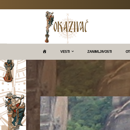
P
VESTI
ZANIMLJIVOSTI
OT
O
K
A
Z