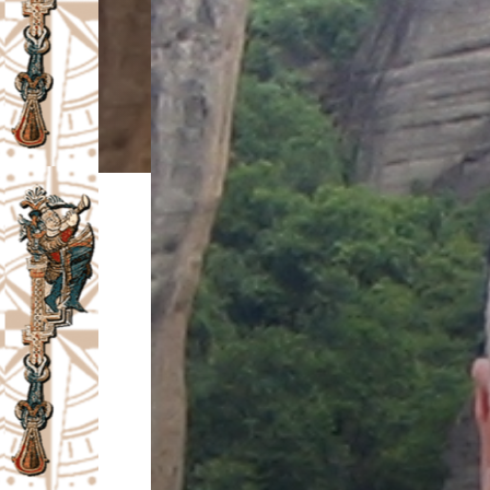
I
V
A
Č