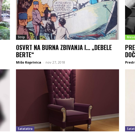
Strip
Mese
OSVRT NA BURNA ZBIVANJA I… „DEBELE
PRE
BERTE“
DOČ
Mišo Koprivica
-
nov 27, 2018
Predr
Satatatira
Satat