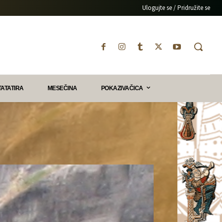
Ulogujte se / Pridružite se
TATATIRA
MESEČINA
POKAZIVAČICA