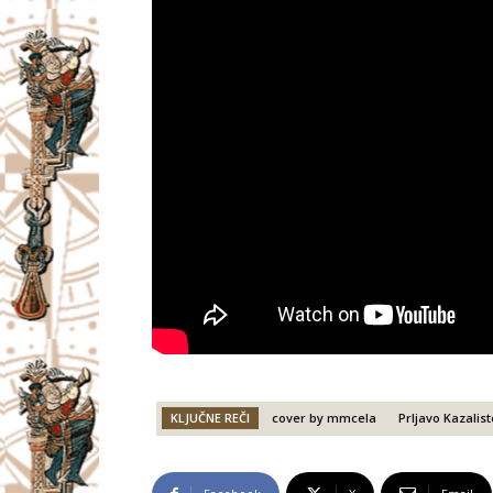
KLJUČNE REČI
cover by mmcela
Prljavo Kazalist