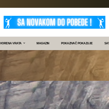
VORENA VRATA
MAGAZIN
POKAZIVAČ POKAZUJE
SA