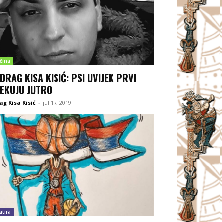
čina
DRAG KISA KISIĆ: PSI UVIJEK PRVI
EKUJU JUTRO
ag Kisa Kisić
-
jul 17, 2019
atira