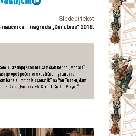
Sledeći tekst
 naučnike – nagrada „Danubius“ 2018.
le. U srednjoj školi bio sam član benda „Mocart“.
 kasnije opet počeo sa akustičnom gitarom a
putem kanala „mmcela acoustik“ na You Tube-u, dam
 da kažem: „Fingerstyle Street Guitar Player“...