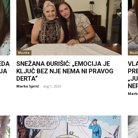
Muzika
Muzi
EDA
SNEŽANA ĐURIŠIĆ: „EMOCIJA JE
VL
JA
KLJUČ BEZ NJE NEMA NI PRAVOG
PR
DERTA“
„J
NE
Marko Spirić
-
avg 1, 2026
Marko