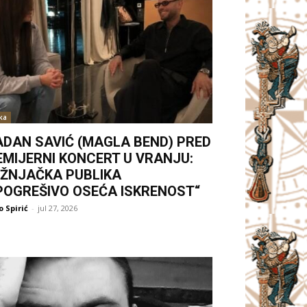
ka
ADAN SAVIĆ (MAGLA BEND) PRED
EMIJERNI KONCERT U VRANJU:
UŽNJAČKA PUBLIKA
POGREŠIVO OSEĆA ISKRENOST“
 Spirić
-
jul 27, 2026