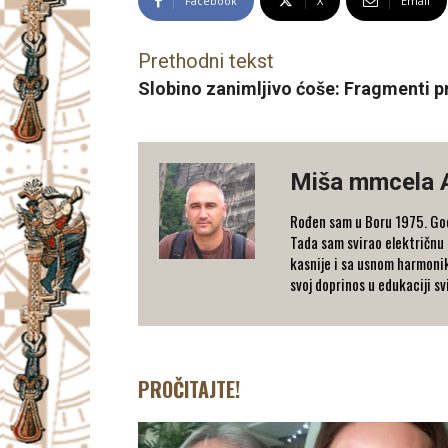
Facebook
X
Email
Prethodni tekst
Slobino zanimljivo ćoše: Fragmenti pr
Miša mmcela 
Rođen sam u Boru 1975. Godi
Tada sam svirao električnu 
kasnije i sa usnom harmonik
svoj doprinos u edukaciji sv
PROČITAJTE!