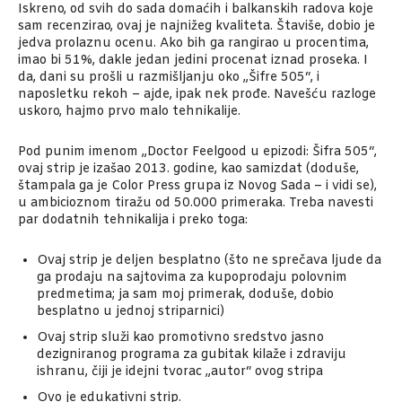
Iskreno, od svih do sada domaćih i balkanskih radova koje
sam recenzirao, ovaj je najnižeg kvaliteta. Štaviše, dobio je
jedva prolaznu ocenu. Ako bih ga rangirao u procentima,
imao bi 51%, dakle jedan jedini procenat iznad proseka. I
da, dani su prošli u razmišljanju oko „Šifre 505“, i
naposletku rekoh – ajde, ipak nek prođe. Navešću razloge
uskoro, hajmo prvo malo tehnikalije.
Pod punim imenom „Doctor Feelgood u epizodi: Šifra 505“,
ovaj strip je izašao 2013. godine, kao samizdat (doduše,
štampala ga je Color Press grupa iz Novog Sada – i vidi se),
u ambicioznom tiražu od 50.000 primeraka. Treba navesti
par dodatnih tehnikalija i preko toga:
Ovaj strip je deljen besplatno (što ne sprečava ljude da
ga prodaju na sajtovima za kupoprodaju polovnim
predmetima; ja sam moj primerak, doduše, dobio
besplatno u jednoj striparnici)
Ovaj strip služi kao promotivno sredstvo jasno
dezigniranog programa za gubitak kilaže i zdraviju
ishranu, čiji je idejni tvorac „autor“ ovog stripa
Ovo je edukativni strip.