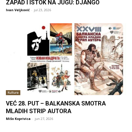
ZAPAD I ISTOK NA JUGU: DJANGO
Ivan Veljković
-
jul 23, 2026
Kultura
VEĆ 28. PUT – BALKANSKA SMOTRA
MLADIH STRIP AUTORA
Mišo Koprivica
-
jun 27, 2026