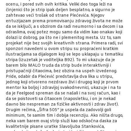
ocenu, i pored svih ovih kritika. Veliki deo toga leži na
činjenici što je strip ipak deljen besplatno, a sigurno je
zahtevao veći trošak od strane Plećevića. Njegov
entuzijazam prema promovisanju zdravog života ne može
da se isključi, a s obzirom da radi neumorno i sa decom i sa
odraslima, ovaj potez mogu samo da vidim kao onakav koji
dolazi iz dobrog, pa što ne i plemenitog mesta. Uz to, sam
projekat nije bez svojih kreativnih strana. Primera radi, svi
sponzori navedeni u ovom stripu su propraćeni kratkim
ilustracijama sa dijalogom koji se lepo uklapaju u tematiku
stripa (izuzetak je voditeljka B92). To mi ukazuje da je
barem bilo MALO truda da strip bude interaktivniji i
pristupačniji čitaocima, bez obzira na uspeh izvedenog.
Pride, odabir da Plećević predstavlja dva lika u stripu,
jednog koji otvoreno nezdravo živi i drugog koji je prvom
mentor ka boljoj i zdravijoj svakodnevnici, ukazuje i na to
da je Feelgood spreman da se našali i na svoj račun, kao i
da se poistoveti sa čitaocem (naposletku, i on je nekad
davno bio nespreman za fizičke aktivnosti i zdrav život).
Drugim rečima, „Šifra 505“ je uspela da zadovolji goli
minimum, te samim tim i dobija recenziju. Ako ništa drugo,
neka vam barem ovaj strip služi kao odskočna daska za
kvalitetnije pisane uratke Slavoljuba Stankovića,