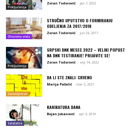
Zoran Todorović
-
jan 7, 2022
Priključenija
STRUČNO UPUTSTVO O FORMIRANJU
ODELJENJA ZA 2017/2018
Zoran Todorović
-
jun 26, 2017
Otvorena vrata
SRPSKI DNK MESEC 2022 – VELIKI POPUST
NA DNK TESTIRANJE! PRIJAVITE SE!
Zoran Todorović
-
sep 14, 2022
Priključenija
DA LI STE ZNALI: CRVENO
Marija Pašalić
-
mar 2, 2021
Zanimljivosti
KARIKATURA DANA
Bojan Jokanović
-
apr 3, 2019
Satatatira