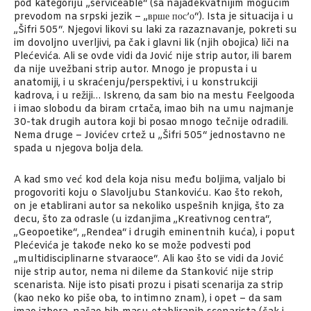
pod kategoriju „serviceable“ (sa najadekvatnijim mogućim
prevodom na srpski jezik – „врше пос’о“). Ista je situacija i u
„Šifri 505“. Njegovi likovi su laki za razaznavanje, pokreti su
im dovoljno uverljivi, pa čak i glavni lik (njih obojica) liči na
Plećevića. Ali se ovde vidi da Jović nije strip autor, ili barem
da nije uvežbani strip autor. Mnogo je propusta i u
anatomiji, i u skraćenju/perspektivi, i u konstrukciji
kadrova, i u režiji… Iskreno, da sam bio na mestu Feelgooda
i imao slobodu da biram crtača, imao bih na umu najmanje
30-tak drugih autora koji bi posao mnogo tečnije odradili.
Nema druge – Jovićev crtež u „Šifri 505“ jednostavno ne
spada u njegova bolja dela.
A kad smo već kod dela koja nisu među boljima, valjalo bi
progovoriti koju o Slavoljubu Stankoviću. Kao što rekoh,
on je etablirani autor sa nekoliko uspešnih knjiga, što za
decu, što za odrasle (u izdanjima „Kreativnog centra“,
„Geopoetike“, „Rendea“ i drugih eminentnih kuća), i poput
Plećevića je takođe neko ko se može podvesti pod
„multidisciplinarne stvaraoce“. Ali kao što se vidi da Jović
nije strip autor, nema ni dileme da Stanković nije strip
scenarista. Nije isto pisati prozu i pisati scenarija za strip
(kao neko ko piše oba, to intimno znam), i opet – da sam