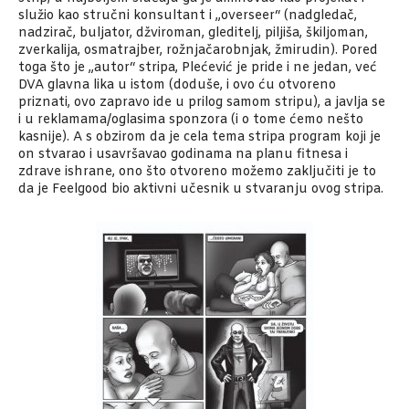
služio kao stručni konsultant i „overseer“ (nadgledač,
nadzirač, buljator, džviroman, gleditelj, piljiša, škiljoman,
zverkalija, osmatrajber, rožnjačarobnjak, žmirudin). Pored
toga što je „autor“ stripa, Plećević je pride i ne jedan, već
DVA glavna lika u istom (doduše, i ovo ću otvoreno
priznati, ovo zapravo ide u prilog samom stripu), a javlja se
i u reklamama/oglasima sponzora (i o tome ćemo nešto
kasnije). A s obzirom da je cela tema stripa program koji je
on stvarao i usavršavao godinama na planu fitnesa i
zdrave ishrane, ono što otvoreno možemo zaključiti je to
da je Feelgood bio aktivni učesnik u stvaranju ovog stripa.