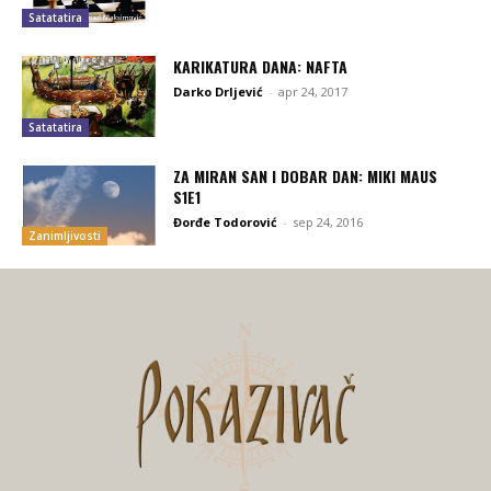
Satatatira
KARIKATURA DANA: NAFTA
Darko Drljević
-
apr 24, 2017
Satatatira
ZA MIRAN SAN I DOBAR DAN: MIKI MAUS
S1E1
Đorđe Todorović
-
sep 24, 2016
Zanimljivosti