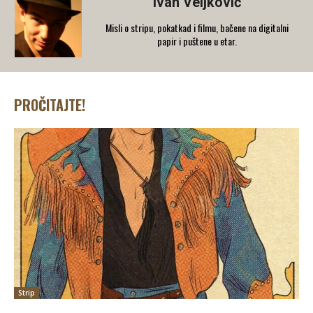
Ivan Veljković
Misli o stripu, pokatkad i filmu, bačene na digitalni
papir i puštene u etar.
PROČITAJTE!
Strip