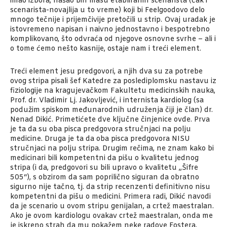
imao izbora, našao bih masu etabliranih scenarista (čak i
scenarista-novajlija u to vreme) koji bi Feelgoodovo delo
mnogo tečnije i prijemčivije pretočili u strip. Ovaj uradak je
istovremeno napisan i naivno jednostavno i bespotrebno
komplikovano, što odvraća od njegove osnovne svrhe – ali i
o tome ćemo nešto kasnije, ostaje nam i treći element.
Treći element jesu predgovori, a njih dva su za potrebe
ovog stripa pisali šef Katedre za poslediplomsku nastavu iz
fiziologije na kragujevačkom Fakultetu medicinskih nauka,
Prof. dr. Vladimir Lj. Jakovljević, i internista kardiolog (sa
podužim spiskom međunarodnih udruženja čiji je član) dr.
Nenad Dikić. Primetićete dve ključne činjenice ovde. Prva
je ta da su oba pisca predgovora stručnjaci na polju
medicine. Druga je ta da oba pisca predgovora NISU
stručnjaci na polju stripa. Drugim rečima, ne znam kako bi
medicinari bili kompetentni da pišu o kvalitetu jednog
stripa (i da, predgovori su bili upravo o kvalitetu „Šifre
505“), s obzirom da sam poprilično siguran da obratno
sigurno nije tačno, tj. da strip recenzenti definitivno nisu
kompetentni da pišu o medicini. Primera radi, Dikić navodi
da je scenario u ovom stripu genijalan, a crtež maestralan.
Ako je ovom kardiologu ovakav crtež maestralan, onda me
je iskreno strah da mu pokažem neke radove Fostera,