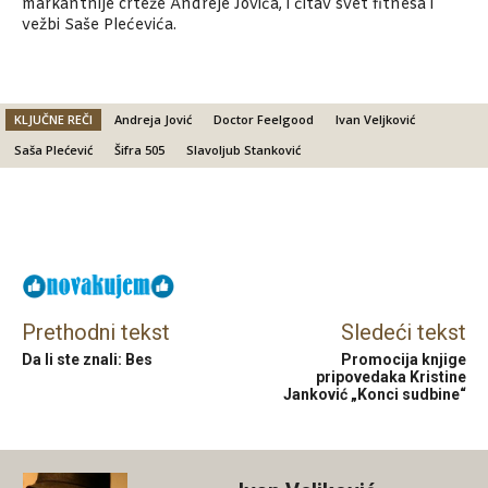
markantnije crteže Andreje Jovića, i čitav svet fitnesa i
vežbi Saše Plećevića.
KLJUČNE REČI
Andreja Jović
Doctor Feelgood
Ivan Veljković
Saša Plećević
Šifra 505
Slavoljub Stanković
Facebook
X
Email
Prethodni tekst
Sledeći tekst
Da li ste znali: Bes
Promocija knjige
pripovedaka Kristine
Janković „Konci sudbine“