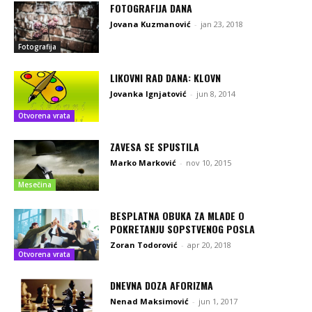
FOTOGRAFIJA DANA
Jovana Kuzmanović
-
jan 23, 2018
Fotografija
LIKOVNI RAD DANA: KLOVN
Jovanka Ignjatović
-
jun 8, 2014
Otvorena vrata
ZAVESA SE SPUSTILA
Marko Marković
-
nov 10, 2015
Mesečina
BESPLATNA OBUKA ZA MLADE O
POKRETANJU SOPSTVENOG POSLA
Zoran Todorović
-
apr 20, 2018
Otvorena vrata
DNEVNA DOZA AFORIZMA
Nenad Maksimović
-
jun 1, 2017