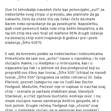
Ove tri tehnikalije navedoh čisto kao potencijalni „out“ za
nedostatke ovog stripa. U prevodu, ako planirate da ga
nabavite, čisto da znate šta vas čeka i čisto da imate
barem neko opravdanje da ga posedujete. Naposletku,
ipak vredi pomenuti kada neki strip delite besplatno, a da
taj isti strip ima veći tiraž od maltene 95% drugih izdanja
na domaćoj strip sceni (najmanje 8 godina i pre i posle
izlaženja „Šifre 505“!).
E sad, da krenemo polako sa nedostacima i nedoumicama.
Primetićete da sam ovo „autor“ naveo u navodima, i to nije
slučajno. Naime, i u medijima i u intervjuima, kao i u
najavama (pa čak i u jednom od dva predgovora) koji su
propratili ovo štivo, kao tvorac „Šifre 505“ (stripa) se navodi
tvorac „Šifre 505“ (programa za vežbe i ishranu) Dr. Saša
Plećević, poznat (zasigurno vas ne čudi) kao Doctor
Feelgood. Međutim, Plećević nije ni napisao ni nacrtao ovaj
strip – scenario je sastavio etablirani pisac Slavoljub
Stanković, a crtež zgotovio ilustrator Andreja Jović. I ne,
nisam slučajno naveo zanimanja dotične gospode, ali o
tom potom. Drugim rečima, Feelgood nije „stvorio“ ovaj
strip; u najboljem slučaju ga je aminovao kao projekat i