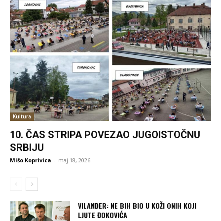
Kultura
10. ČAS STRIPA POVEZAO JUGOISTOČNU
SRBIJU
Mišo Koprivica
-
maj 18, 2026
VILANDER: NE BIH BIO U KOŽI ONIH KOJI
LJUTE ĐOKOVIĆA