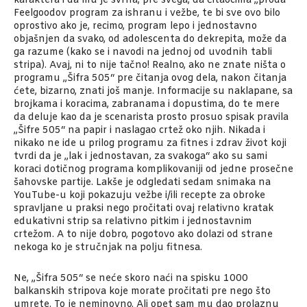
karaktera i da mu je svrha, pre svega, da čitaocima „proda“
Feelgoodov program za ishranu i vežbe, te bi sve ovo bilo
oprostivo ako je, recimo, program lepo i jednostavno
objašnjen da svako, od adolescenta do dekrepita, može da
ga razume (kako se i navodi na jednoj od uvodnih tabli
stripa). Avaj, ni to nije tačno! Realno, ako ne znate ništa o
programu „Šifra 505“ pre čitanja ovog dela, nakon čitanja
ćete, bizarno, znati još manje. Informacije su naklapane, sa
brojkama i koracima, zabranama i dopustima, do te mere
da deluje kao da je scenarista prosto prosuo spisak pravila
„Šifre 505“ na papir i naslagao crtež oko njih. Nikada i
nikako ne ide u prilog programu za fitnes i zdrav život koji
tvrdi da je „lak i jednostavan, za svakoga“ ako su sami
koraci dotičnog programa komplikovaniji od jedne prosečne
šahovske partije. Lakše je odgledati sedam snimaka na
YouTube-u koji pokazuju vežbe i/ili recepte za obroke
spravljane u praksi nego pročitati ovaj relativno kratak
edukativni strip sa relativno pitkim i jednostavnim
crtežom. A to nije dobro, pogotovo ako dolazi od strane
nekoga ko je stručnjak na polju fitnesa.
Ne, „Šifra 505“ se neće skoro naći na spisku 1000
balkanskih stripova koje morate pročitati pre nego što
umrete. To je neminovno. Ali opet sam mu dao prolaznu