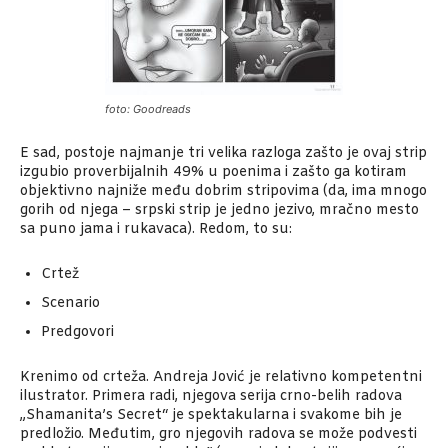
foto: Goodreads
E sad, postoje najmanje tri velika razloga zašto je ovaj strip
izgubio proverbijalnih 49% u poenima i zašto ga kotiram
objektivno najniže među dobrim stripovima (da, ima mnogo
gorih od njega – srpski strip je jedno jezivo, mračno mesto
sa puno jama i rukavaca). Redom, to su:
Crtež
Scenario
Predgovori
Krenimo od crteža. Andreja Jović je relativno kompetentni
ilustrator. Primera radi, njegova serija crno-belih radova
„Shamanita’s Secret“ je spektakularna i svakome bih je
predložio. Međutim, gro njegovih radova se može podvesti