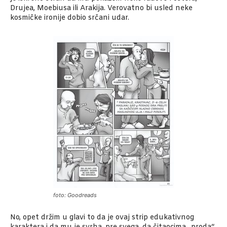
Drujea, Moebiusa ili Arakija. Verovatno bi usled neke
kosmičke ironije dobio srčani udar.
foto: Goodreads
No, opet držim u glavi to da je ovaj strip edukativnog