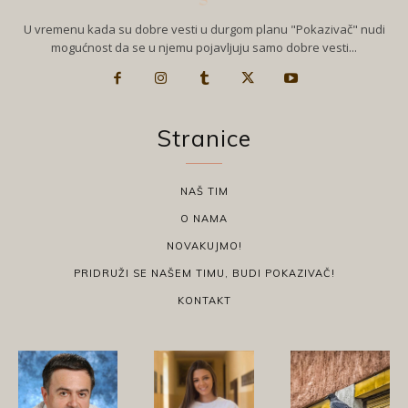
U vremenu kada su dobre vesti u durgom planu "Pokazivač" nudi
mogućnost da se u njemu pojavljuju samo dobre vesti...
Stranice
NAŠ TIM
O NAMA
NOVAKUJMO!
PRIDRUŽI SE NAŠEM TIMU, BUDI POKAZIVAČ!
KONTAKT