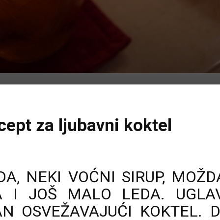
cept za ljubavni koktel
EDA, NEKI VOĆNI SIRUP, MOŽD
TA I JOŠ MALO LEDA. UGL
N OSVEŽAVAJUĆI KOKTEL. 