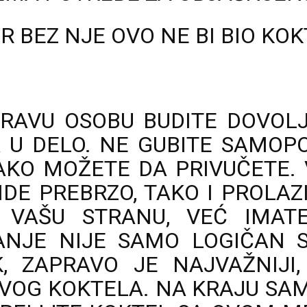
ER BEZ NJE OVO NE BI BIO KO
RAVU OSOBU BUDITE DOVOLJN
U DELO. NE GUBITE SAMOPO
AKO MOŽETE DA PRIVUČETE.
IDE PREBRZO, TAKO I PROLAZ
 VAŠU STRANU, VEĆ IMAT
ANJE NIJE SAMO LOGIČAN S
, ZAPRAVO JE NAJVAŽNIJI,
VOG KOKTELA. NA KRAJU SA