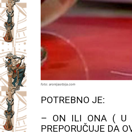
foto: aronijasrbija.com
POTREBNO JE:
– ON ILI ONA ( U 
PREPORUČUJE DA OV