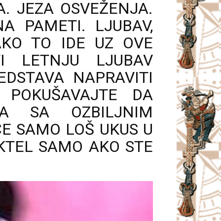
A. JEZA OSVEŽENJA.
A PAMETI. LJUBAV,
AKO TO IDE UZ OVE
TI LETNJU LJUBAV
EDSTAVA NAPRAVITI
E POKUŠAVAJTE DA
A SA OZBILJNIM
ĆE SAMO LOŠ UKUS U
KTEL SAMO AKO STE