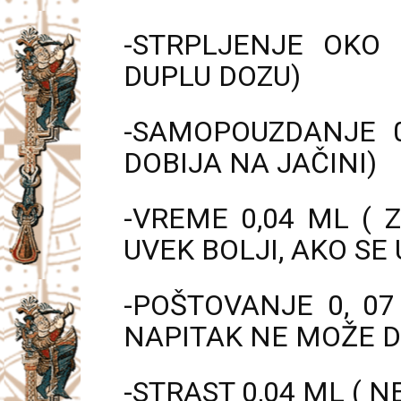
-STRPLJENJE OKO
DUPLU DOZU)
-SAMOPOUZDANJE 0
DOBIJA NA JAČINI)
-VREME 0,04 ML ( 
UVEK BOLJI, AKO SE
-POŠTOVANJE 0, 0
NAPITAK NE MOŽE D
-STRAST 0,04 ML (