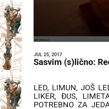
Foto: flickr.com
JUL 25, 2017
Sasvim (s)lično: Re
LED, LIMUN, JOŠ L
LIKER, ĐUS, LIME
POTREBNO ZA JEDA