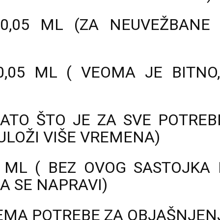
 0,05 ML (ZA NEUVEŽBANE 
,05 ML ( VEOMA JE BITNO
ZATO ŠTO JE ZA SVE POTREBN
 ULOŽI VIŠE VREMENA)
7 ML ( BEZ OVOG SASTOJKA 
A SE NAPRAVI)
 NEMA POTREBE ZA OBJAŠNJEN