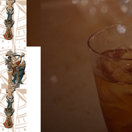
I
V
A
Č