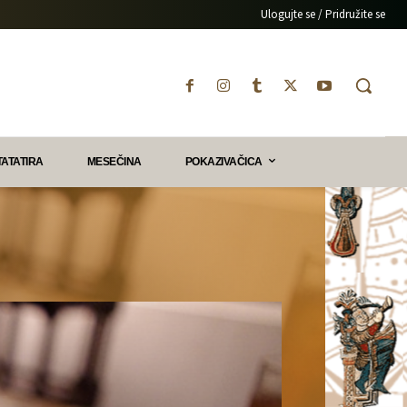
Ulogujte se / Pridružite se
TATATIRA
MESEČINA
POKAZIVAČICA