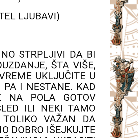
KTEL LJUBAVI)
O STRPLJIVI DA BI
UZDANJE, ŠTA VIŠE,
 VREME UKLJUČITE U
I PA I NESTANE. KAD
E NA POLA GOTOV
LED ILI NEKI TAMO
 TOLIKO VAŽAN DA
MO DOBRO IŠEJKUJTE