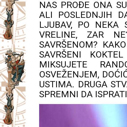
NAS PROĐE ONA SUP
ALI POSLEDNJIH D
LJUBAV, PO NEKA 
VRELINE, ZAR NE
SAVRŠENOM? KAKO 
SAVRŠENI KOKTEL
MIKSUJETE RAN
OSVEŽENJEM, DOĆIĆ
USTIMA. DRUGA ST
SPREMNI DA ISPRAT