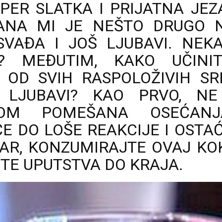
ER SLATKA I PRIJATNA JEZ
ANA MI JE NEŠTO DRUGO N
SVAĐA I JOŠ LJUBAVI. NEK
? MEĐUTIM, KAKO UČINI
OD SVIH RASPOLOŽIVIH SR
 LJUBAVI? KAO PRVO, N
DOM POMEŠANA OSEĆANJ
E DO LOŠE REAKCIJE I OSTA
VAR, KONZUMIRAJTE OVAJ KO
ITE UPUTSTVA DO KRAJA.