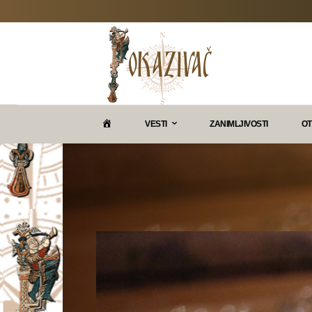
P
VESTI
ZANIMLJIVOSTI
OT
O
K
A
Z