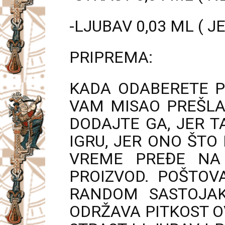
-LJUBAV 0,03 ML ( J
PRIPREMA:
KADA ODABERETE P
VAM MISAO PREŠLA 
DODAJTE GA, JER T
IGRU, JER ONO ŠTO 
VREME PREĐE NA
PROIZVOD. POŠTOV
RANDOM SASTOJAK
ODRŽAVA PITKOST O