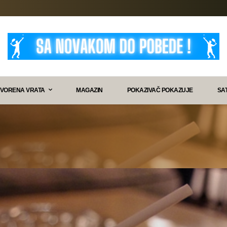
VORENA VRATA
MAGAZIN
POKAZIVAČ POKAZUJE
SA