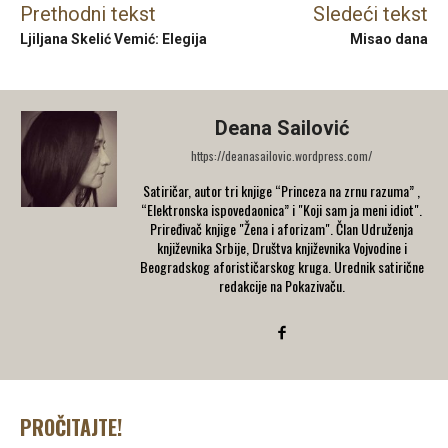
Prethodni tekst
Sledeći tekst
Ljiljana Skelić Vemić: Elegija
Misao dana
Deana Sailović
https://deanasailovic.wordpress.com/
Satiričar, autor tri knjige “Princeza na zrnu razuma” ,
“Elektronska ispovedaonica” i "Koji sam ja meni idiot".
Priređivač knjige "Žena i aforizam". Član Udruženja
književnika Srbije, Društva književnika Vojvodine i
Beogradskog aforističarskog kruga. Urednik satirične
redakcije na Pokazivaču.
PROČITAJTE!