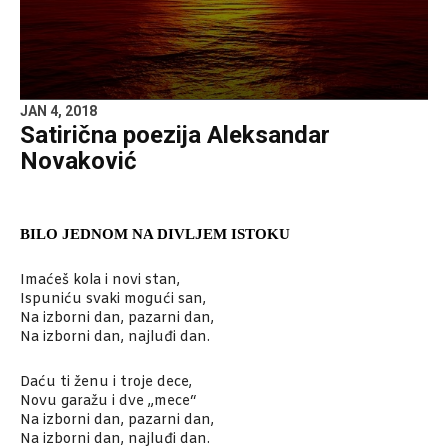
JAN 4, 2018
Satirična poezija Aleksandar
Novaković
BILO JEDNOM NA DIVLJEM ISTOKU
Imaćeš kola i novi stan,
Ispuniću svaki mogući san,
Na izborni dan, pazarni dan,
Na izborni dan, najluđi dan.
Daću ti ženu i troje dece,
Novu garažu i dve „mece“
Na izborni dan, pazarni dan,
Na izborni dan, najluđi dan.