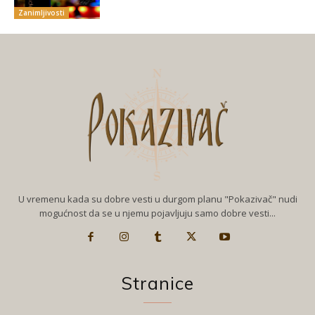
Zanimljivosti
U vremenu kada su dobre vesti u durgom planu "Pokazivač" nudi
mogućnost da se u njemu pojavljuju samo dobre vesti...
Stranice