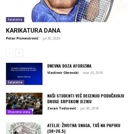
Satatatira
KARIKATURA DANA
Petar Pismestrović
-
jul 30, 2026
DNEVNA DOZA AFORIZMA
Vladimir Obrovski
-
mar 25, 2018
Satatatira
NAŠI STUDENTI VEĆ DECENIJU PODUČAVAJU
DRUGE SRPSKOM JEZIKU
Zoran Todorović
-
jan 30, 2018
Otvorena vrata
ATELJE: ŽIVOTNA SNAGA, TUŠ NA PAPIRU
(38×26,5)