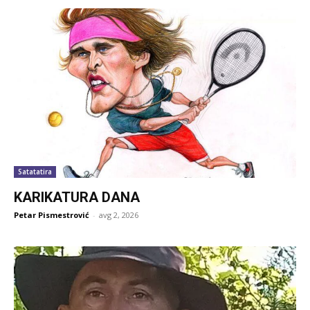
Satatatira
KARIKATURA DANA
Petar Pismestrović
-
avg 2, 2026