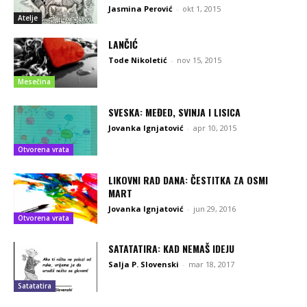
Jasmina Perović
-
okt 1, 2015
Atelje
LANČIĆ
Tode Nikoletić
-
nov 15, 2015
Mesečina
SVESKA: MEĐED, SVINJA I LISICA
Jovanka Ignjatović
-
apr 10, 2015
Otvorena vrata
LIKOVNI RAD DANA: ČESTITKA ZA OSMI
MART
Jovanka Ignjatović
-
jun 29, 2016
Otvorena vrata
SATATATIRA: KAD NEMAŠ IDEJU
Salja P. Slovenski
-
mar 18, 2017
Satatatira