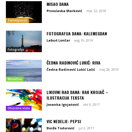
MISAO DANA
Prvoslavka Marković
-
mar 22, 2018
Zanimljivosti
FOTOGRAFIJA DANA: KALEMEGDAN
Labud Lončar
-
avg 19, 2016
Fotografija
ČEDNA RADINOVIĆ LUKIĆ: RIVA
Čedna Radinović Lukić Lalić
-
maj 28, 2019
Mesečina
LIKOVNI RAD DANA: RAK KROJAČ –
ILUSTRACIJA TEKSTA
Jovanka Ignjatović
-
okt 9, 2017
Otvorena vrata
VIC NEDELJE: PEPSI
Đorđe Todorović
-
jul 2, 2017