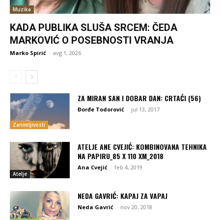
Muzika
KADA PUBLIKA SLUŠA SRCEM: ČEDA
MARKOVIĆ O POSEBNOSTI VRANJA
Marko Spirić
-
avg 1, 2026
ZA MIRAN SAN I DOBAR DAN: CRTAĆI (56)
Đorđe Todorović
-
jul 13, 2017
Zanimljivosti
ATELJE ANE CVEJIĆ: KOMBINOVANA TEHNIKA
NA PAPIRU_85 X 110 XM_2018
Ana Cvejić
-
feb 4, 2019
Atelje
NEDA GAVRIĆ: KAPAJ ZA VAPAJ
Neda Gavrić
-
nov 20, 2018