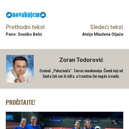
Prethodni tekst
Sledeći tekst
Pano: Sneško Belić
Atelje Mladena Oljače
Zoran Todorović
Osnivač „Pokazivača“. Tvorac novakovanja. Čovek koji od
života želi sve ili ništa, a trenutno živi negde između.
PROČITAJTE!