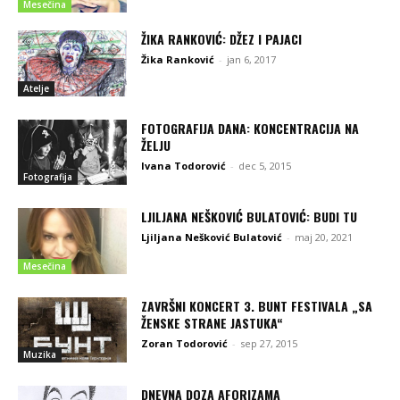
Mesečina
ŽIKA RANKOVIĆ: DŽEZ I PAJACI
Žika Ranković
-
jan 6, 2017
Atelje
FOTOGRAFIJA DANA: KONCENTRACIJA NA
ŽELJU
Ivana Todorović
-
dec 5, 2015
Fotografija
LJILJANA NEŠKOVIĆ BULATOVIĆ: BUDI TU
Ljiljana Nešković Bulatović
-
maj 20, 2021
Mesečina
ZAVRŠNI KONCERT 3. BUNT FESTIVALA „SA
ŽENSKE STRANE JASTUKA“
Zoran Todorović
-
sep 27, 2015
Muzika
DNEVNA DOZA AFORIZAMA