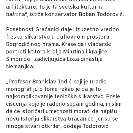
arhitekture. To je ta svetska kulturna
baština“, ističe konzervator Boban Todorović.
Posebnost Gračanici daje i izuzetno vredno
fresko-slikarstvo u duhovnom prostoru
Bogrodičinog hrama. Krase ga i vladarski
portreti ktitora kralja Milutina i kraljice
Simonide i zadivljujuća Loza dinastije
Nemanjića.
„Profesor Branislav Todić koji je uradio
monografiju o tome rekao je da je to
najkomplikovanije teološko slikarstvo. Posle
čišćenja koje je rađeno sedam godina, mislim
da će istoričari umetnosti morati da napišu
novu Istoriju slikarstva Gračanice, jer su se
mnoge stvari otkrile“, dodaje Todorović.