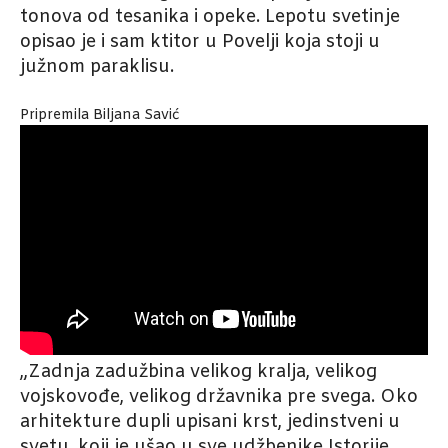
tonova od tesanika i opeke. Lepotu svetinje
opisao je i sam ktitor u Povelji koja stoji u
južnom paraklisu.
Pripremila Biljana Savić
„Zadnja zadužbina velikog kralja, velikog
vojskovođe, velikog državnika pre svega. Oko
arhitekture dupli upisani krst, jedinstveni u
svetu, koji je ušao u sve udžbenike Istorije