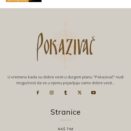
U vremenu kada su dobre vesti u durgom planu "Pokazivač" nudi
mogućnost da se u njemu pojavljuju samo dobre vesti...
Stranice
NAŠ TIM