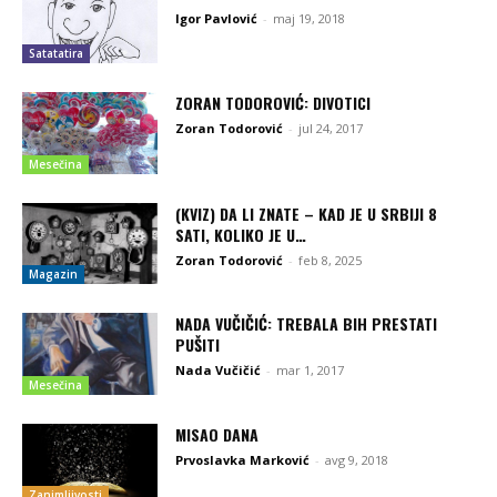
Igor Pavlović
-
maj 19, 2018
Satatatira
ZORAN TODOROVIĆ: DIVOTICI
Zoran Todorović
-
jul 24, 2017
Mesečina
(KVIZ) DA LI ZNATE – KAD JE U SRBIJI 8
SATI, KOLIKO JE U…
Zoran Todorović
-
feb 8, 2025
Magazin
NADA VUČIČIĆ: TREBALA BIH PRESTATI
PUŠITI
Nada Vučičić
-
mar 1, 2017
Mesečina
MISAO DANA
Prvoslavka Marković
-
avg 9, 2018
Zanimljivosti