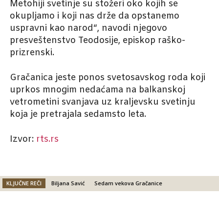
Metohiji svetinje su stožeri oko kojih se
okupljamo i koji nas drže da opstanemo
uspravni kao narod“, navodi njegovo
presveštenstvo Teodosije, episkop raško-
prizrenski.
Gračanica jeste ponos svetosavskog roda koji
uprkos mnogim nedaćama na balkanskoj
vetrometini svanjava uz kraljevsku svetinju
koja je pretrajala sedamsto leta.
Izvor:
rts.rs
KLJUČNE REČI
Biljana Savić
Sedam vekova Gračanice
Facebook
X
Email