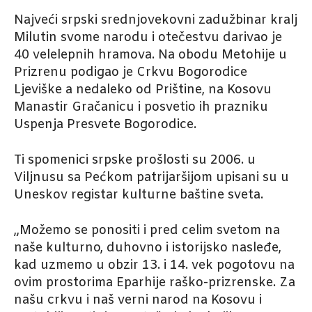
Najveći srpski srednjovekovni zadužbinar kralj
Milutin svome narodu i otečestvu darivao je
40 velelepnih hramova. Na obodu Metohije u
Prizrenu podigao je Crkvu Bogorodice
Ljeviške a nedaleko od Prištine, na Kosovu
Manastir Gračanicu i posvetio ih prazniku
Uspenja Presvete Bogorodice.
Ti spomenici srpske prošlosti su 2006. u
Viljnusu sa Pećkom patrijaršijom upisani su u
Uneskov registar kulturne baštine sveta.
„Možemo se ponositi i pred celim svetom na
naše kulturno, duhovno i istorijsko nasleđe,
kad uzmemo u obzir 13. i 14. vek pogotovu na
ovim prostorima Eparhije raško-prizrenske. Za
našu crkvu i naš verni narod na Kosovu i