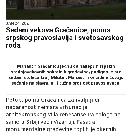
JAN 24, 2021
Sedam vekova Gračanice, ponos
srpskog pravoslavlja i svetosavskog
roda
Manastir Gračanicu jednu od najlepših srpskih
srednjovekovnih sakralnih građevina, podigao je pre
sedam stoleća kralj Milutin. Manastirske zidine čuvaju
sećanje na slavnu ali i tužnu prošlost pravoslavaca.
Petokupolna Gračanica zahvaljujući
nadarenost neimara vrhunac je
arhitektonskog stila renesanse Paleologa ne
samo u Srbiji već i Vizantiji. Fasada
monumentalne građevine toplih je okernih