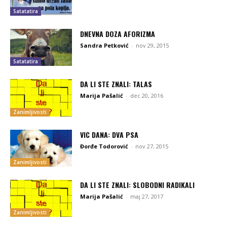
Satatatira
DNEVNA DOZA AFORIZMA
Sandra Petković
-
nov 29, 2015
Satatatira
DA LI STE ZNALI: TALAS
Marija Pašalić
-
dec 20, 2016
Zanimljivosti
VIC DANA: DVA PSA
Đorđe Todorović
-
nov 27, 2015
Zanimljivosti
DA LI STE ZNALI: SLOBODNI RADIKALI
Marija Pašalić
-
maj 27, 2017
Zanimljivosti