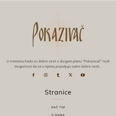
U vremenu kada su dobre vesti u durgom planu "Pokazivač" nudi
mogućnost da se u njemu pojavljuju samo dobre vesti...
Stranice
NAŠ TIM
O NAMA