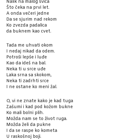
Nalik na malog svica
Što čeka na prvi let.
A onda večeri jedne
Da se sjurim nad rekom
Ko zvezda padalica
da buknem kao cvet.
Tada me uhvati okom
I nedaj nikad da odem.
Potroši lepše i luđe
Kao da ideš na bal.
Neka ti u srce uđe
Laka srna sa skokom,
Neka ti zadrhti srce
I ne ostane ko meni žal.
O, vi ne znate kako je kad tuga
Zašumi i kad pod kožom bukne
Ko mali bolni plih.
Možda nam se to život ruga.
Možda želi da pukne
I da se raspe ko kometa
U raskošnoj boji.