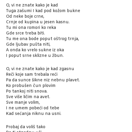
O, vi ne znate kako je kad
Tuga zašumi I kad pod kožom bukne
Od neke boje crne,
Crnje od kupina u jesen kasnu.
Tu mi ona romori ko reka
Gde srce treba biti.
Tu me ona bode poput oštrog trnja,
Gde ljubav pušta niti,
A onda ko vrelo sukne iz oka
I poput srne sklizne u žbun.
O, vi ne znate kako je kad zgasnu
Reči koje sam trebala reći
Pa da sunce šikne niz nebnu plavet.
Ko probušen čun plovim
Po tankoj niti snova.
Sve više ličim na avet.
Sve manje volim,
I ne umem pobeći od tebe
Kad sećanja niknu na usni.
Probaj da voliš tako