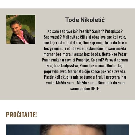
Tode Nikoletić
Ko sam zapravo ja? Pesnik? Sanjar? Putopisac?
Snohvatač? Mali svitac čiji sjaj obasjava one koji vole,
one koji rastu do deteta, One koji imaju krila da lete u
bezgranično, i oči da vide beskonačno. Ili sam možda
mornar bez mora, i gusar bez broda. Nešto kao Petar
Pan nasukan u ravnici Panonije. Ko zna!? Verovatno sam
kralj bez kraljevstva, Princ bez mača. Obućar koji
popravlja svet. Marioneta čije konce pokreće zvezda.
Pastir koji skuplja mirise šume u frulu I pretvara ih u
zvuke. Možda sam… Možda sam… Biće ipak da sam
samo obično DETE.
PROČITAJTE!