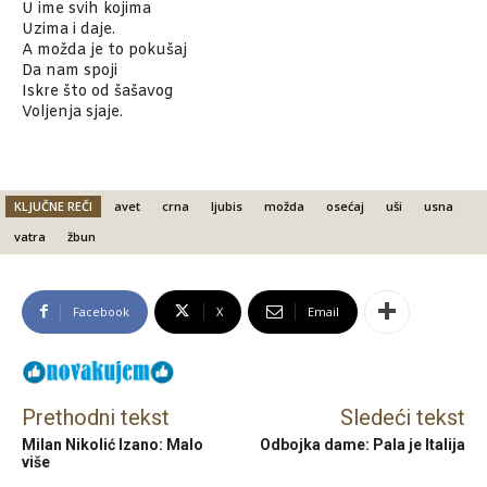
U ime svih kojima
Uzima i daje.
A možda je to pokušaj
Da nam spoji
Iskre što od šašavog
Voljenja sjaje.
KLJUČNE REČI
avet
crna
ljubis
možda
osećaj
uši
usna
vatra
žbun
Facebook
X
Email
Prethodni tekst
Sledeći tekst
Milan Nikolić Izano: Malo
Odbojka dame: Pala je Italija
više