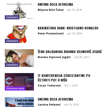
DNEVNA DOZA AFORIZMA
Biljana Kitić Čakar
-
jan 16, 2018
Satatatira
KARIKATURA DANA: KRISTIJANO RONALDO
Petar Pismestrović
-
jun 16, 2024
Satatatira
ŽENA BALKANSKA BRANKA VOJINOVIĆ JEGDIĆ
Branka Vojinović Jegdić
-
maj 30, 2017
Satatatira
IT KONFERENCIJA CODESTANTINE PO
ČETVRTI PUT U NIŠU
Zoran Todorović
-
feb 7, 2019
Otvorena vrata
DNEVNA DOZA AFORIZMA
Sandra Petković
-
okt 25, 2015