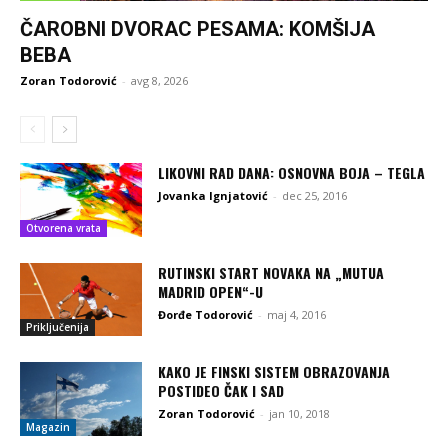
ČAROBNI DVORAC PESAMA: KOMŠIJA
BEBA
Zoran Todorović
-
avg 8, 2026
LIKOVNI RAD DANA: OSNOVNA BOJA – TEGLA
Jovanka Ignjatović
-
dec 25, 2016
Otvorena vrata
RUTINSKI START NOVAKA NA „MUTUA
MADRID OPEN“-U
Đorđe Todorović
-
maj 4, 2016
Priključenija
KAKO JE FINSKI SISTEM OBRAZOVANJA
POSTIDEO ČAK I SAD
Zoran Todorović
-
jan 10, 2018
Magazin