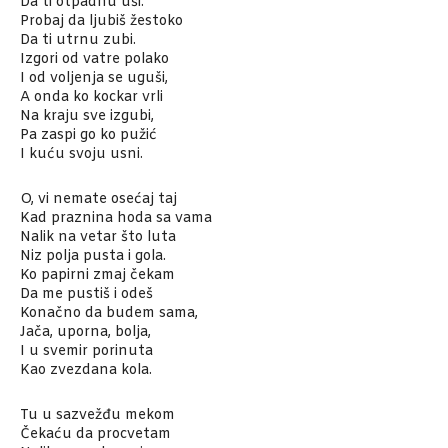
Da ti otpadnu uši.
Probaj da ljubiš žestoko
Da ti utrnu zubi.
Izgori od vatre polako
I od voljenja se uguši,
A onda ko kockar vrli
Na kraju sve izgubi,
Pa zaspi go ko pužić
I kuću svoju usni.
O, vi nemate osećaj taj
Kad praznina hoda sa vama
Nalik na vetar što luta
Niz polja pusta i gola.
Ko papirni zmaj čekam
Da me pustiš i odeš
Konačno da budem sama,
Jača, uporna, bolja,
I u svemir porinuta
Kao zvezdana kola.
Tu u sazvežđu mekom
Čekaću da procvetam