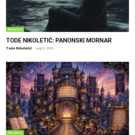
Mesečina
TODE NIKOLETIĆ: PANONSKI MORNAR
Tode Nikoletić
-
avg 8, 2026
Mesečina