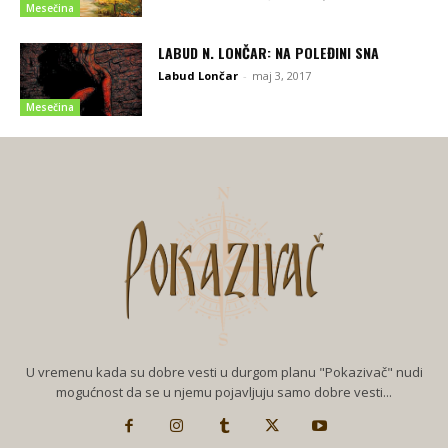
Mesečina
LABUD N. LONČAR: NA POLEĐINI SNA
Labud Lončar
-
maj 3, 2017
Mesečina
U vremenu kada su dobre vesti u durgom planu "Pokazivač" nudi
mogućnost da se u njemu pojavljuju samo dobre vesti...