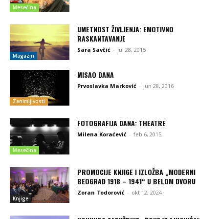
Mesečina
UMETNOST ŽIVLJENJA: EMOTIVNO
RASKANTAVANJE
Sara Savčić
-
jul 28, 2015
Magazin
MISAO DANA
Prvoslavka Marković
-
jun 28, 2016
Zanimljivosti
FOTOGRAFIJA DANA: THEATRE
Milena Koraćević
-
feb 6, 2015
Mesečina
PROMOCIJE KNJIGE I IZLOŽBA „MODERNI
BEOGRAD 1918 – 1941“ U BELOM DVORU
Zoran Todorović
-
okt 12, 2024
Knjige