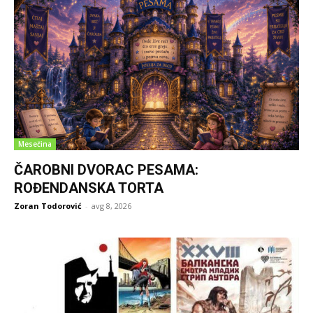
Mesečina
ČAROBNI DVORAC PESAMA:
ROĐENDANSKA TORTA
Zoran Todorović
-
avg 8, 2026