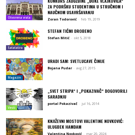
KONKURS ZADUŽBINE „ĐOKE VLAJKOVIĆA“
ZA PODRŠKU STUDENTIMA U STRUČNOM I
NAUČNOM USAVRŠAVANJU
Otvorena vrata
Zoran Todorović
-
feb 19, 2019
STEFAN TIĆMI DROBENO
Stefan Mitić
-
okt 5, 2018
Satatatira
URADI SAM: SVETLUCAVE ČINIJE
Bojana Pudar
-
avg 27, 2015
Magazin
„SVET STRIPA“ I „POKAZIVAČ“ DOGOVORILI
SARADNJU
portal Pokazivač
-
jul 16, 2014
Vesti
KNJIŽEVNI MOSTOVI VALENTINE NOVKOVIĆ:
ULUGBEK HAMDAM
Valentina Novković
-
mar 20, 2024