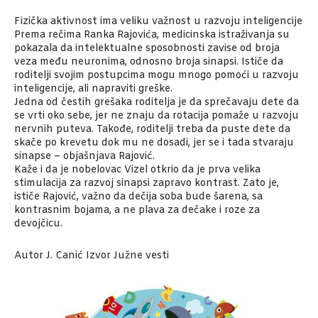
Fizička aktivnost ima veliku važnost u razvoju inteligencije
Prema rečima Ranka Rajovića, medicinska istraživanja su
pokazala da intelektualne sposobnosti zavise od broja
veza među neuronima, odnosno broja sinapsi. Ističe da
roditelji svojim postupcima mogu mnogo pomoći u razvoju
inteligencije, ali napraviti greške.
Jedna od čestih grešaka roditelja je da sprečavaju dete da
se vrti oko sebe, jer ne znaju da rotacija pomaže u razvoju
nervnih puteva. Takođe, roditelji treba da puste dete da
skače po krevetu dok mu ne dosadi, jer se i tada stvaraju
sinapse – objašnjava Rajović.
Kaže i da je nobelovac Vizel otkrio da je prva velika
stimulacija za razvoj sinapsi zapravo kontrast. Zato je,
ističe Rajović, važno da dečija soba bude šarena, sa
kontrasnim bojama, a ne plava za dečake i roze za
devojčicu.
Autor J. Canić Izvor Južne vesti