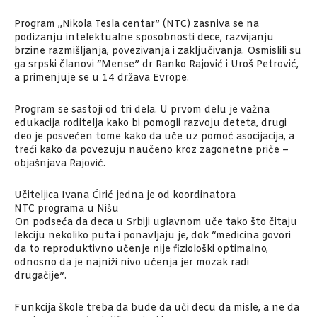
Program „Nikola Tesla centar” (NTC) zasniva se na
podizanju intelektualne sposobnosti dece, razvijanju
brzine razmišljanja, povezivanja i zaključivanja. Osmislili su
ga srpski članovi “Mense” dr Ranko Rajović i Uroš Petrović,
a primenjuje se u 14 država Evrope.
Program se sastoji od tri dela. U prvom delu je važna
edukacija roditelja kako bi pomogli razvoju deteta, drugi
deo je posvećen tome kako da uče uz pomoć asocijacija, a
treći kako da povezuju naučeno kroz zagonetne priče –
objašnjava Rajović.
Učiteljica Ivana Ćirić jedna je od koordinatora
NTC programa u Nišu
On podseća da deca u Srbiji uglavnom uče tako što čitaju
lekciju nekoliko puta i ponavljaju je, dok “medicina govori
da to reproduktivno učenje nije fiziološki optimalno,
odnosno da je najniži nivo učenja jer mozak radi
drugačije”.
Funkcija škole treba da bude da uči decu da misle, a ne da