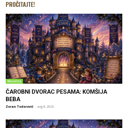
PROČITAJTE!
Mesečina
ČAROBNI DVORAC PESAMA: KOMŠIJA
BEBA
Zoran Todorović
-
avg 8, 2026