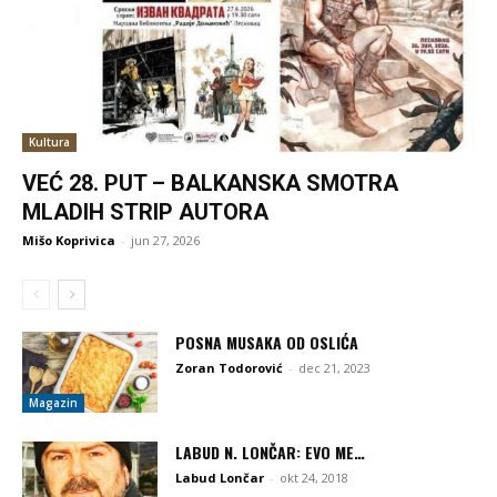
Kultura
VEĆ 28. PUT – BALKANSKA SMOTRA
MLADIH STRIP AUTORA
Mišo Koprivica
-
jun 27, 2026
POSNA MUSAKA OD OSLIĆA
Zoran Todorović
-
dec 21, 2023
Magazin
LABUD N. LONČAR: EVO ME…
Labud Lončar
-
okt 24, 2018