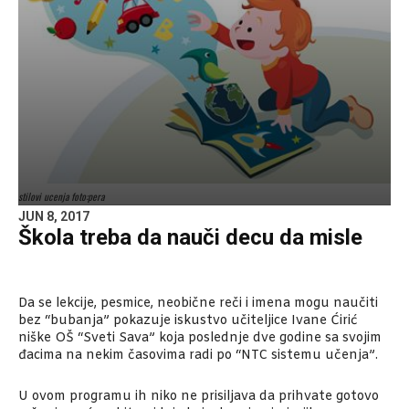
stilovi ucenja foto:pera
JUN 8, 2017
Škola treba da nauči decu da misle
Da se lekcije, pesmice, neobične reči i imena mogu naučiti
bez “bubanja” pokazuje iskustvo učiteljice Ivane Ćirić
niške OŠ “Sveti Sava” koja poslednje dve godine sa svojim
đacima na nekim časovima radi po “NTC sistemu učenja”.
U ovom programu ih niko ne prisiljava da prihvate gotovo