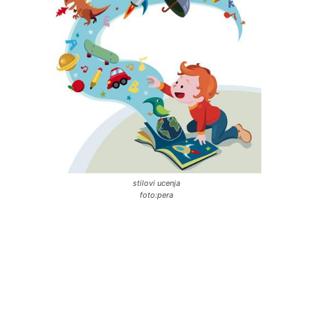
stilovi ucenja
foto:pera
Facebook
X
Email