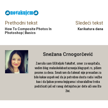
Prethodni tekst
Sledeći tekst
How To Composite Photos In
Karikatura dana
Photoshop | Basics
Snežana Crnogorčević
Zavrsila sam Učiteljski fakultet, smer za vaspitača,
vodim blog malaskolabastaznanja.blogspot.rs, pišem
pesme za decu. Smatram da talenat nije presudan za
bilo kakav uspeh već da je potrebno dosta rada i vežbe
kao i da ljubav prema knjigama i stvaralaštvu treba
podsticati još od ranog detinjstva jer dete uči ono što
živi.