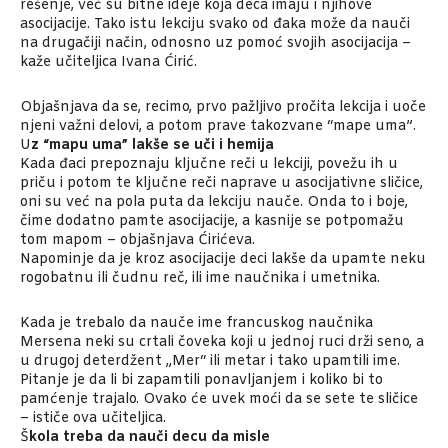
rešenje, već su bitne ideje koja deca imaju i njihove
asocijacije. Tako istu lekciju svako od đaka može da nauči
na drugačiji način, odnosno uz pomoć svojih asocijacija –
kaže učiteljica Ivana Ćirić.
Objašnjava da se, recimo, prvo pažljivo pročita lekcija i uoče
njeni važni delovi, a potom prave takozvane “mape uma”.
U
z “mapu uma” lakše se uči i hemija
Kada đaci prepoznaju ključne reči u lekciji, povežu ih u
priču i potom te ključne reči naprave u asocijativne sličice,
oni su već na pola puta da lekciju nauče. Onda to i boje,
čime dodatno pamte asocijacije, a kasnije se potpomažu
tom mapom – objašnjava Ćirićeva.
Napominje da je kroz asocijacije deci lakše da upamte neku
rogobatnu ili čudnu reč, ili ime naučnika i umetnika.
Kada je trebalo da nauče ime francuskog naučnika
Mersena neki su crtali čoveka koji u jednoj ruci drži seno, a
u drugoj deterdžent „Mer“ ili metar i tako upamtili ime.
Pitanje je da li bi zapamtili ponavljanjem i koliko bi to
pamćenje trajalo. Ovako će uvek moći da se sete te sličice
– ističe ova učiteljica.
Š
kola treba da nauči decu da misle