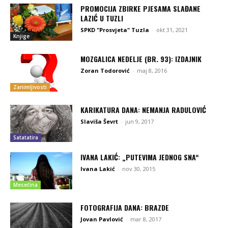
PROMOCIJA ZBIRKE PJESAMA SLAĐANE
LAZIĆ U TUZLI
SPKD "Prosvjeta" Tuzla
-
okt 31, 2021
Knjige
MOZGALICA NEDELJE (BR. 93): IZDAJNIK
Zoran Todorović
-
maj 8, 2016
Zanimljivosti
KARIKATURA DANA: NEMANJA RADULOVIĆ
Slaviša Ševrt
-
jun 9, 2017
Satatatira
IVANA LAKIĆ: „PUTEVIMA JEDNOG SNA“
Ivana Lakić
-
nov 30, 2015
Mesečina
FOTOGRAFIJA DANA: BRAZDE
Jovan Pavlović
-
mar 8, 2017