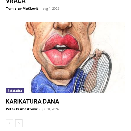
VRAĆA
Tomislav Mačković
-
avg 1, 2026
Satatatira
KARIKATURA DANA
Petar Pismestrović
-
jul 30, 2026