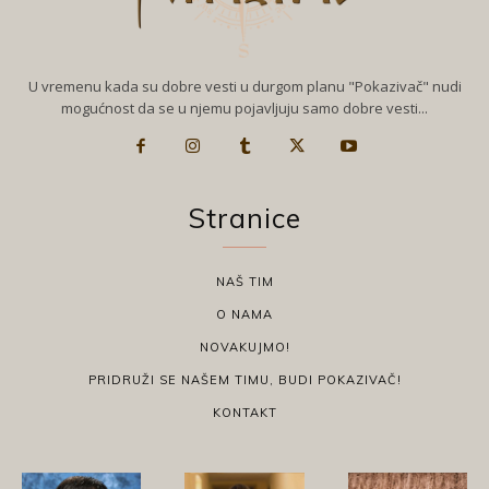
U vremenu kada su dobre vesti u durgom planu "Pokazivač" nudi
mogućnost da se u njemu pojavljuju samo dobre vesti...
Stranice
NAŠ TIM
O NAMA
NOVAKUJMO!
PRIDRUŽI SE NAŠEM TIMU, BUDI POKAZIVAČ!
KONTAKT