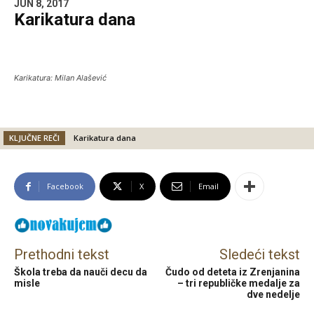
JUN 8, 2017
Karikatura dana
Karikatura: Milan Alašević
KLJUČNE REČI
Karikatura dana
Facebook
X
Email
Prethodni tekst
Sledeći tekst
Škola treba da nauči decu da
Čudo od deteta iz Zrenjanina
misle
– tri republičke medalje za
dve nedelje