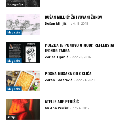
Fotografija
DUŠAN MILIJIĆ: ŽRTVOVANI ŽRNOV
Dušan Milijić
-
okt 18, 2018
Magazin
POEZIJA JE PONOVO U MODI: REFLEKSIJA
JEDNOG TANGA
Zorica Tijanić
-
dec 22, 2016
Magazin
POSNA MUSAKA OD OSLIĆA
Zoran Todorović
-
dec 21, 2023
Magazin
ATELJE ANE PERIŠIĆ
Mr Ana Perišić
-
nov 6, 2017
Atelje