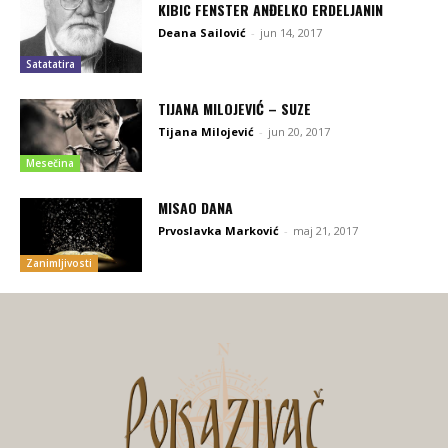
KIBIC FENSTER ANĐELKO ERDELJANIN
Deana Sailović
-
jun 14, 2017
Satatatira
TIJANA MILOJEVIĆ – SUZE
Tijana Milojević
-
jun 20, 2017
Mesečina
MISAO DANA
Prvoslavka Marković
-
maj 21, 2017
Zanimljivosti