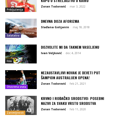
KUPU U STRELJAŠTVU U KAIRU
Zoran Todorović
-
mar 3, 2022
Priključenija
DNEVNA DOZA AFORIZMA
Slađana Golijanin
-
maj 18, 2018
Satatatira
DOZVOLITE MI DA TAKNEM VASELJENU
Ivan Veljković
-
dec 4, 2014
Film
NEZAUSTAVLJIVI NOVAK JE DEVETI PUT
ŠAMPION AUSTRALIJEN OPENA!
Zoran Todorović
-
feb 21, 2021
Otvorena vrata
KRVNO I ROĐAČKO SRODSTVO: POSEBNI
NAZIVI ZA SVAKU VRSTU SRODSTVA
Zoran Todorović
-
feb 11, 2020
Zanimljivosti