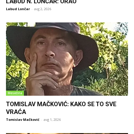
LABUD N. LONČAR: ORAO
Labud Lončar
-
avg 2, 2026
Mesečina
TOMISLAV MAČKOVIĆ: KAKO SE TO SVE
VRAĆA
Tomislav Mačković
-
avg 1, 2026