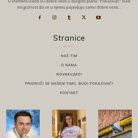
U vremenu kada su dobre vesti u durgom planu "Pokazivač" nudi
mogućnost da se u njemu pojavljuju samo dobre vesti...
Stranice
NAŠ TIM
O NAMA
NOVAKUJMO!
PRIDRUŽI SE NAŠEM TIMU, BUDI POKAZIVAČ!
KONTAKT