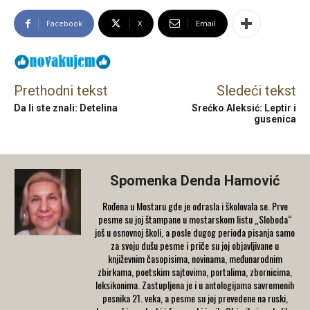
Facebook
X
Email
Prethodni tekst
Sledeći tekst
Da li ste znali: Detelina
Srećko Aleksić: Leptir i
gusenica
Spomenka Denda Hamović
Rođena u Mostaru gde je odrasla i školovala se. Prve
pesme su joj štampane u mostarskom listu „Sloboda“
još u osnovnoj školi, a posle dugog perioda pisanja samo
za svoju dušu pesme i priče su joj objavljivane u
književnim časopisima, novinama, međunarodnim
zbirkama, poetskim sajtovima, portalima, zbornicima,
leksikonima. Zastupljena je i u antologijama savremenih
pesnika 21. veka, a pesme su joj prevedene na ruski,