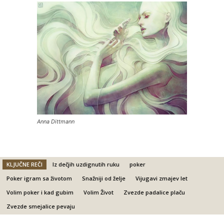
Anna Dittmann
KLJUČNE REČI
Iz dečjih uzdignutih ruku
poker
Poker igram sa životom
Snažniji od želje
Vijugavi zmajev let
Volim poker i kad gubim
Volim Život
Zvezde padalice plaču
Zvezde smejalice pevaju