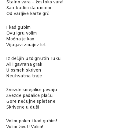
Stalno vara – žestoko vara!
San budim da umirim
Od varljive karte grč
I kad gubim
Ovu igru volim
Moćna je kao
Vijugavi zmajev let
Iz dečjih uzdignutih ruku
Ali i gavrana grak
U osmeh skriven
Neuhvatna traje
Zvezde smejalice pevaju
Zvezde padalice plaču
Gore nečujne spletene
Skrivene u duši
Volim poker i kad gubim!
Volim život! Volim!