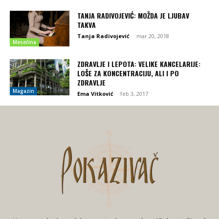
TANJA RADIVOJEVIĆ: MOŽDA JE LJUBAV
TAKVA
Tanja Radivojević
-
mar 20, 2018
Mesečina
ZDRAVLJE I LEPOTA: VELIKE KANCELARIJE:
LOŠE ZA KONCENTRACIJU, ALI I PO
ZDRAVLJE
Magazin
Ema Vitković
-
feb 3, 2017