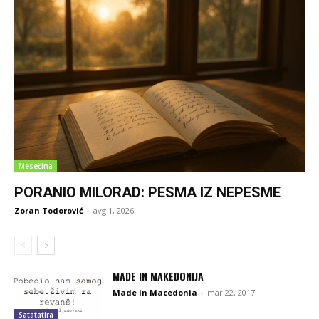
Mesečina
PORANIO MILORAD: PESMA IZ NEPESME
Zoran Todorović
-
avg 1, 2026
MADE IN MAKEDONIJA
Made in Macedonia
-
mar 22, 2017
Satatatira