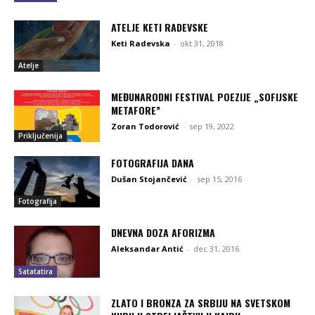
ATELJE KETI RADEVSKE
Keti Radevska
-
okt 31, 2018
Atelje
MEĐUNARODNI FESTIVAL POEZIJE „SOFIJSKE
METAFORE”
Zoran Todorović
-
sep 19, 2022
Priključenija
FOTOGRAFIJA DANA
Dušan Stojančević
-
sep 15, 2016
Fotografija
DNEVNA DOZA AFORIZMA
Aleksandar Antić
-
dec 31, 2016
Satatatira
ZLATO I BRONZA ZA SRBIJU NA SVETSKOM