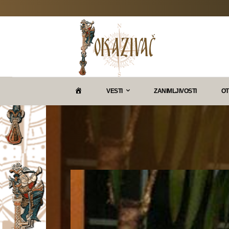
P
VESTI
ZANIMLJIVOSTI
OT
O
K
A
Z