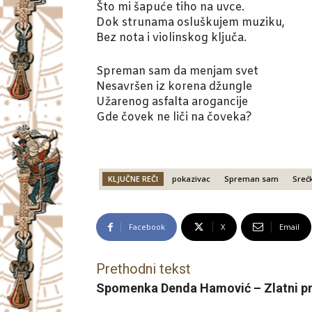
Što mi šapuće tiho na uvce.
Dok strunama osluškujem muziku,
Bez nota i violinskog ključa.
Spreman sam da menjam svet
Nesavršen iz korena džungle
Užarenog asfalta arogancije
Gde čovek ne liči na čoveka?
KLJUČNE REČI
pokazivac
Spreman sam
Srećk
Facebook
X
Email
Prethodni tekst
Spomenka Denda Hamović – Zlatni p