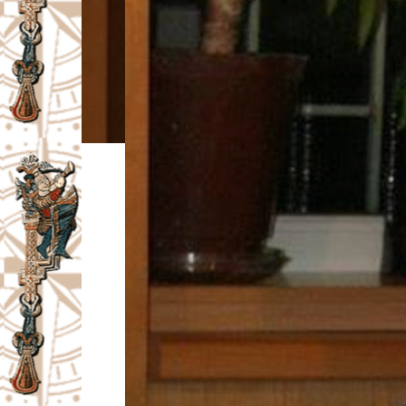
I
V
A
Č