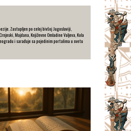
je. Zastupljen po celoj bivšoj Jugoslaviji,
Crnjnski, Majdana, Književne Omladine Valjeva, Kola
Beogradu i sarađuje sa pojedinim portalima u svetu