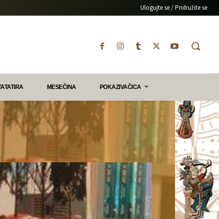
Ulogujte se / Pridružite se
TATATIRA
MESEČINA
POKAZIVAČICA