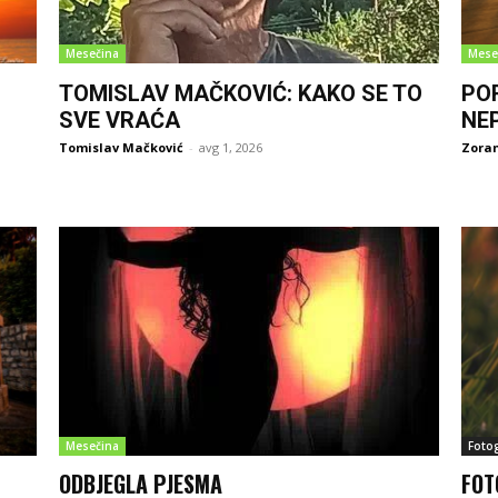
Mesečina
Mese
TOMISLAV MAČKOVIĆ: KAKO SE TO
PO
SVE VRAĆA
NE
Tomislav Mačković
-
avg 1, 2026
Zoran
Mesečina
Fotog
ODBJEGLA PJESMA
FOT