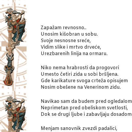
Zapažam revnosno..
Unosim kišobran u sobu.
Svoje nesnosne sreće,
Vidim slike i mrtvo drveće,
Urezbarenih linija na ormaru.
Niko nema hrabrosti da progovori
Umesto četiri zida u sobi bršljena.
Gde karikature svoga crteža opisujem
Nosim obešene na Venerinom zidu.
Navikao sam da budem pred ogledalom
Neprimetan pred obeliskom svetlosti,
Dok se drugi ljube i zabavljaju dosadom
Menjam sanovnik zvezdi padalici,