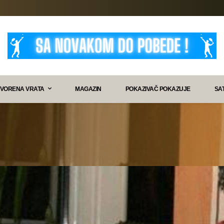
VORENA VRATA
MAGAZIN
POKAZIVAČ POKAZUJE
SA