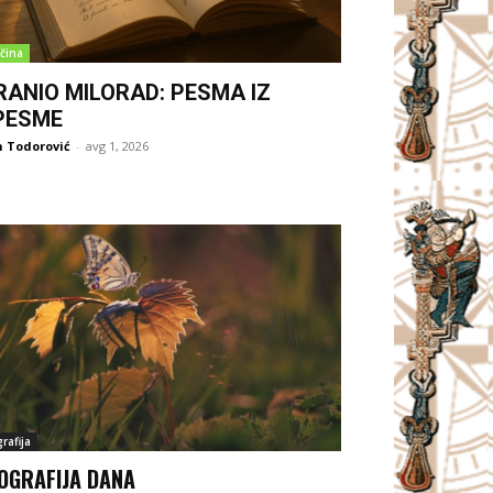
čina
RANIO MILORAD: PESMA IZ
PESME
 Todorović
-
avg 1, 2026
rafija
OGRAFIJA DANA