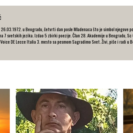
ć
26.03.1972. u Beogradu, četvrti dan posle Mladenaca što je simbol njegove poezi
 7 svetskih jezika. Izdao 5 zbirki poezije. Član 28. Akademije u Beogradu, Sc 
Voice DE Lecce Italia 3. mesto sa pesmom Sagradimo Svet. Živi, piše i radi u 