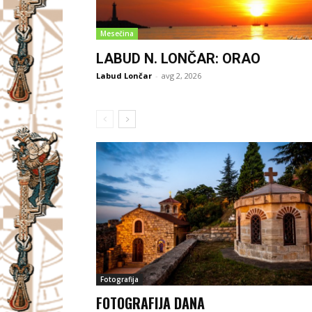
Mesečina
LABUD N. LONČAR: ORAO
Labud Lončar
-
avg 2, 2026
Fotografija
FOTOGRAFIJA DANA