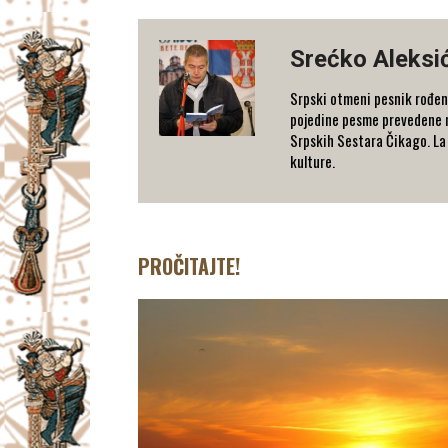
Srećko Aleksi
Srpski otmeni pesnik rođen 
pojedine pesme prevedene na
Srpskih Sestara Čikago. La 
kulture.
PROČITAJTE!