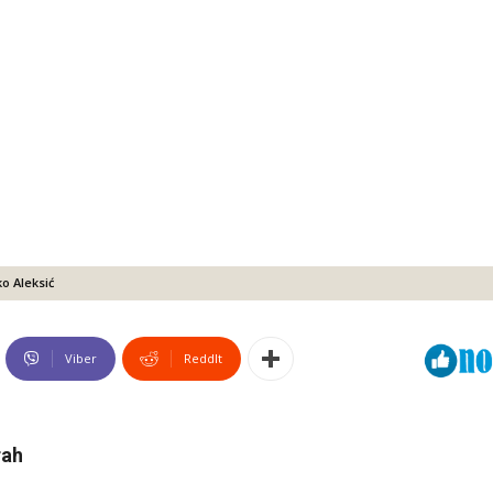
o Aleksić
Viber
ReddIt
rah