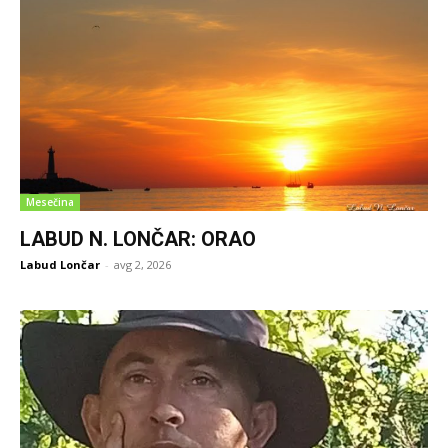
Mesečina
LABUD N. LONČAR: ORAO
Labud Lončar
-
avg 2, 2026