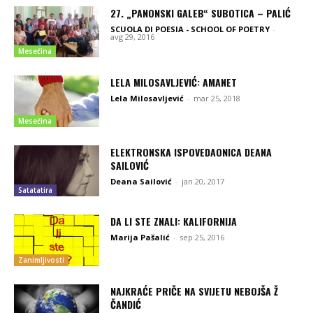
27. „PANONSKI GALEB“ SUBOTICA – PALIĆ
SCUOLA DI POESIA - SCHOOL OF POETRY
-
avg 29, 2016
Mesečina
LELA MILOSAVLJEVIĆ: AMANET
Lela Milosavljević
-
mar 25, 2018
Mesečina
ELEKTRONSKA ISPOVEDAONICA DEANA
SAILOVIĆ
Deana Sailović
-
jan 20, 2017
Satatatira
DA LI STE ZNALI: KALIFORNIJA
Marija Pašalić
-
sep 25, 2016
Zanimljivosti
NAJKRAĆE PRIČE NA SVIJETU NEBOJŠA Ž
ČANDIĆ