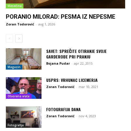
Mesečina
PORANIO MILORAD: PESMA IZ NEPESME
Zoran Todorović
-
avg 1, 2026
SAVET: SPREČITE OTIRANJE SVOJE
GARDEROBE PRI PRANJU
Bojana Pudar
-
apr 22, 2015
Magazin
USPRS: VRHUNAC LICEMERJA
Zoran Todorović
-
mar 10, 2021
Otvorena vrata
FOTOGRAFIJA DANA
Zoran Todorović
-
nov 4, 2023
Fotografija