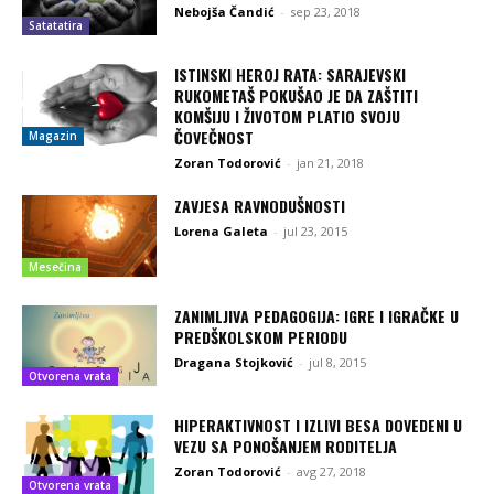
Nebojša Čandić
-
sep 23, 2018
Satatatira
ISTINSKI HEROJ RATA: SARAJEVSKI
RUKOMETAŠ POKUŠAO JE DA ZAŠTITI
KOMŠIJU I ŽIVOTOM PLATIO SVOJU
ČOVEČNOST
Magazin
Zoran Todorović
-
jan 21, 2018
ZAVJESA RAVNODUŠNOSTI
Lorena Galeta
-
jul 23, 2015
Mesečina
ZANIMLJIVA PEDAGOGIJA: IGRE I IGRAČKE U
PREDŠKOLSKOM PERIODU
Dragana Stojković
-
jul 8, 2015
Otvorena vrata
HIPERAKTIVNOST I IZLIVI BESA DOVEDENI U
VEZU SA PONOŠANJEM RODITELJA
Zoran Todorović
-
avg 27, 2018
Otvorena vrata