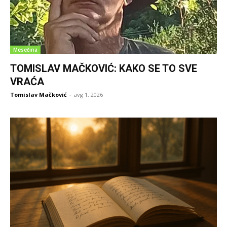
Mesečina
TOMISLAV MAČKOVIĆ: KAKO SE TO SVE
VRAĆA
Tomislav Mačković
-
avg 1, 2026