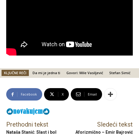
KLJUČNE REČI
Da mi je jedna ti
Govori: Mile Vasiljević
Stefan Simić
Facebook
X
Email
Prethodni tekst
Sledeći tekst
Nataša Stanić: Slast i bol
Aforizmično – Emir Bajrović