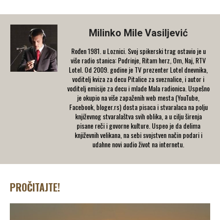
Milinko Mile Vasiljević
Rođen 1981. u Loznici. Svoj spikerski trag ostavio je u
više radio stanica: Podrinje, Ritam herz, Om, Naj, RTV
Lotel. Od 2009. godine je TV prezenter Lotel dnevnika,
voditelj kviza za decu Pitalice za sveznalice, i autor i
voditelj emisije za decu i mlade Mala radionica. Uspešno
je okupio na više zapaženih web mesta (YouTube,
Facebook, bloger.rs) dosta pisaca i stvaralaca na polju
književnog stvaralaštva svih oblika, a u cilju širenja
pisane reči i govorne kulture. Uspeo je da delima
književnih velikana, na sebi svojstven način podari i
udahne novi audio život na internetu.
PROČITAJTE!