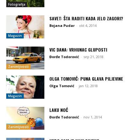
Fotografija
SAVET: ŠTA RADITI KADA JELO ZAGORI?
Bojana Pudar
-
okt 4, 2014
Magazin
VIC DANA: VRHUNAC GLUPOSTI
Đorđe Todorović
-
sep 21, 2018
Zanimljivosti
OLGA TOMOVIĆ: PUNA GLAVA PILJEVINE
Olga Tomović
-
jan 12, 2018
Magazin
LAKU NOĆ
Đorđe Todorović
-
nov 1, 2014
Zanimljivosti