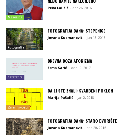
NEBO NAM JE NAKLONJENO
Peko Laličić
-
apr 26, 2016
Mesečina
FOTOGRAFIJA DANA: STEPENICE
Jovana Kuzmanović
-
jun 18, 2018
Fotografija
DNEVNA DOZA AFORIZMA
Esma Sarić
-
dec 10, 2017
Satatatira
DA LI STE ZNALI: SVADBENI POKLON
Marija Pašalić
-
jan 2, 2018
Zanimljivosti
FOTOGRAFIJA DANA: STARO DVORIŠTE
Jovana Kuzmanović
-
sep 20, 2016