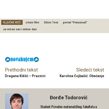
KLJUČNE REČI
crtani film
Džoni Test
portal "Pokazivač"
za miran san i dobar dan
Facebook
X
Email
Prethodni tekst
Sledeći tekst
Dragana Kiklić – Praznici
Karolina Ćojbašić: Obećanje
Đorđe Todorović
Student Prirodno-matematičkog fakulteta u