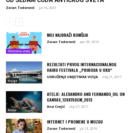
Zoran Todorović
-
jul 16, 2025
MOJ NAJDRAŽI KOMŠIJA
Zoran Todorović
-
apr 30, 2014
Otvorena vrata
REZULTATI PRVOG INTERNACIONALNOG
HAIKU FESTIVALA „PRIRODA U OKU“
UDRUŽENjE UMJETNIKA VIZIJA
-
maj 21, 2017
Knjige
ATELJE: ALEXANDRO AND FERNANDO_OIL ON
CANVAS_120X150CM_2013
Ana Cvejić
-
sep 27, 2017
Atelje
INTERNET I PROMENE U MOZGU
Zoran Todorović
-
jul 13, 2019