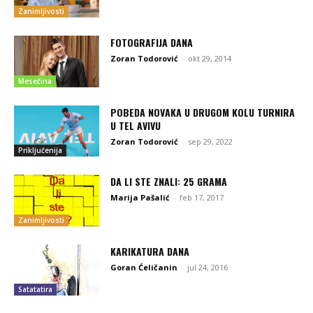
Zanimljivosti
FOTOGRAFIJA DANA
Zoran Todorović
-
okt 29, 2014
Mesečina
POBEDA NOVAKA U DRUGOM KOLU TURNIRA
U TEL AVIVU
Zoran Todorović
-
sep 29, 2022
Priključenija
DA LI STE ZNALI: 25 GRAMA
Marija Pašalić
-
feb 17, 2017
Zanimljivosti
KARIKATURA DANA
Goran Ćeličanin
-
jul 24, 2016
Satatatira