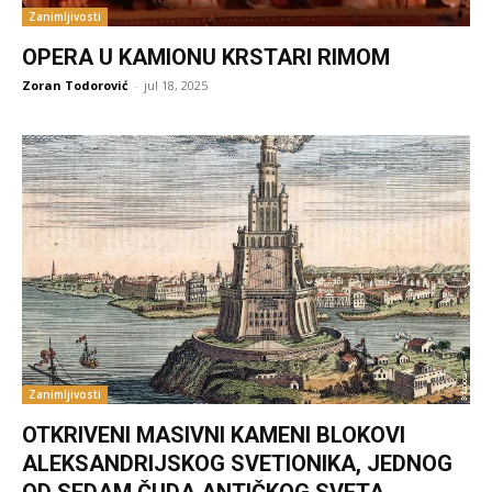
Zanimljivosti
OPERA U KAMIONU KRSTARI RIMOM
Zoran Todorović
-
jul 18, 2025
Zanimljivosti
OTKRIVENI MASIVNI KAMENI BLOKOVI
ALEKSANDRIJSKOG SVETIONIKA, JEDNOG
OD SEDAM ČUDA ANTIČKOG SVETA