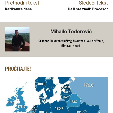
Prethodni tekst
Sledeći tekst
Karikatura dana
Da li ste znali: Procesor
Mihailo Todorović
Student Elektrotehničkog fakulteta. Voli druženje,
filmove i sport.
PROČITAJTE!