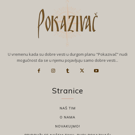
U vremenu kada su dobre vesti u durgom planu "Pokazivač" nudi
mogućnost da se u njemu pojavljuju samo dobre vesti...
Stranice
NAŠ TIM
O NAMA
NOVAKUJMO!