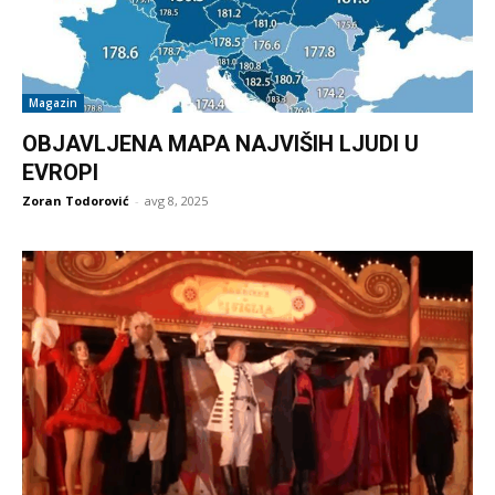
Magazin
OBJAVLJENA MAPA NAJVIŠIH LJUDI U
EVROPI
Zoran Todorović
-
avg 8, 2025