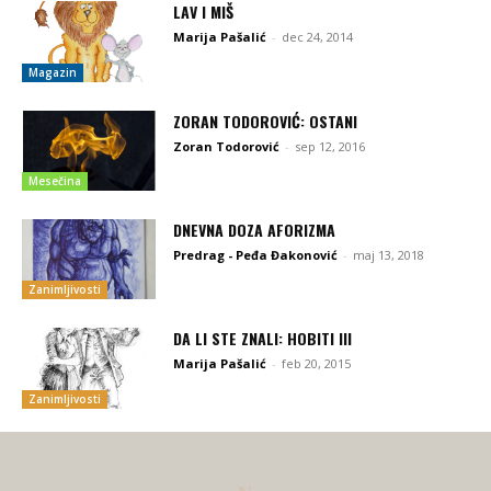
LAV I MIŠ
Marija Pašalić
-
dec 24, 2014
Magazin
ZORAN TODOROVIĆ: OSTANI
Zoran Todorović
-
sep 12, 2016
Mesečina
DNEVNA DOZA AFORIZMA
Predrag - Peđa Đakonović
-
maj 13, 2018
Zanimljivosti
DA LI STE ZNALI: HOBITI III
Marija Pašalić
-
feb 20, 2015
Zanimljivosti