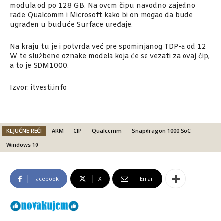
modula od po 128 GB. Na ovom čipu navodno zajedno
rade Qualcomm i Microsoft kako bi on mogao da bude
ugrađen u buduće Surface uređaje.
Na kraju tu je i potvrda već pre spominjanog TDP-a od 12
W te službene oznake modela koja će se vezati za ovaj čip,
a to je SDM1000.
Izvor: itvesti.info
KLJUČNE REČI
ARM
CIP
Qualcomm
Snapdragon 1000 SoC
Windows 10
Facebook
X
Email