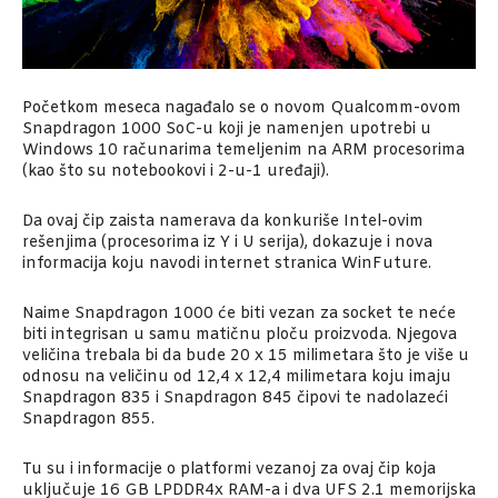
Početkom meseca nagađalo se o novom Qualcomm-ovom
Snapdragon 1000 SoC-u koji je namenjen upotrebi u
Windows 10 računarima temeljenim na ARM procesorima
(kao što su notebookovi i 2-u-1 uređaji).
Da ovaj čip zaista namerava da konkuriše Intel-ovim
rešenjima (procesorima iz Y i U serija), dokazuje i nova
informacija koju navodi internet stranica WinFuture.
Naime Snapdragon 1000 će biti vezan za socket te neće
biti integrisan u samu matičnu ploču proizvoda. Njegova
veličina trebala bi da bude 20 x 15 milimetara što je više u
odnosu na veličinu od 12,4 x 12,4 milimetara koju imaju
Snapdragon 835 i Snapdragon 845 čipovi te nadolazeći
Snapdragon 855.
Tu su i informacije o platformi vezanoj za ovaj čip koja
uključuje 16 GB LPDDR4x RAM-a i dva UFS 2.1 memorijska