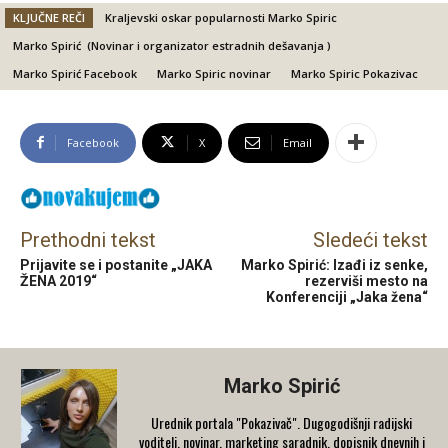
KLJUČNE REČI
Kraljevski oskar popularnosti Marko Spiric
Marko Spirić (Novinar i organizator estradnih dešavanja )
Marko Spirić Facebook
Marko Spiric novinar
Marko Spiric Pokazivac
Facebook
X
Email
Prethodni tekst
Sledeći tekst
Prijavite se i postanite „JAKA
Marko Spirić: Izađi iz senke,
ŽENA 2019“
rezerviši mesto na
Konferenciji „Jaka žena“
Marko Spirić
Urednik portala "Pokazivač". Dugogodišnji radijski
voditelj, novinar, marketing saradnik, dopisnik dnevnih i