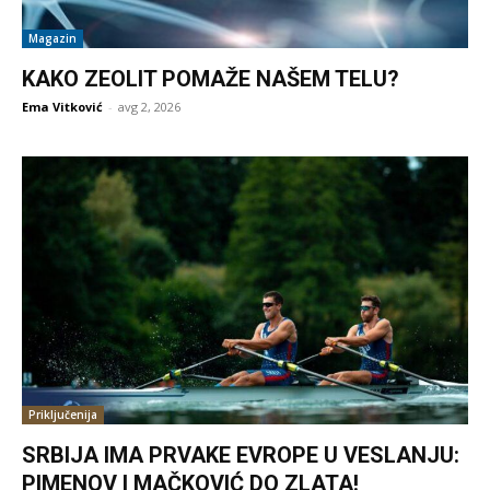
Magazin
KAKO ZEOLIT POMAŽE NAŠEM TELU?
Ema Vitković
-
avg 2, 2026
Priključenija
SRBIJA IMA PRVAKE EVROPE U VESLANJU:
PIMENOV I MAČKOVIĆ DO ZLATA!