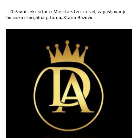
– Državni sekreatar u Ministarstvu za rad, zapošljavanje,
boračka i socijalna pitanja, Stana Božović