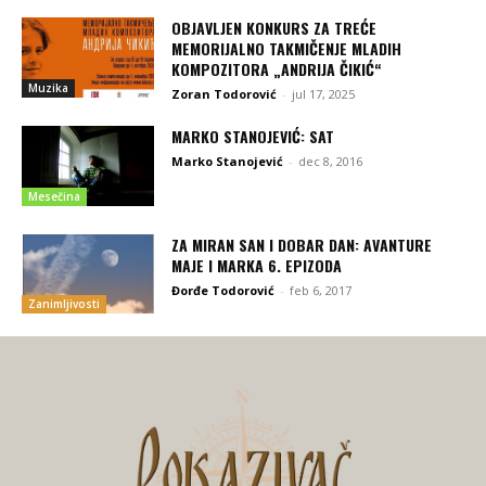
OBJAVLJEN KONKURS ZA TREĆE
MEMORIJALNO TAKMIČENJE MLADIH
KOMPOZITORA „ANDRIJA ČIKIĆ“
Muzika
Zoran Todorović
-
jul 17, 2025
MARKO STANOJEVIĆ: SAT
Marko Stanojević
-
dec 8, 2016
Mesečina
ZA MIRAN SAN I DOBAR DAN: AVANTURE
MAJE I MARKA 6. EPIZODA
Đorđe Todorović
-
feb 6, 2017
Zanimljivosti