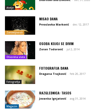
Atelje
MISAO DANA
Prvoslavka Marković
-
dec 12, 2017
Zanimljivosti
OSOBA KOJOJ SE DIVIM
Zoran Todorović
-
jul 2, 2014
Otvorena vrata
FOTOGRAFIJA DANA
Dragana Trajković
-
feb 20, 2017
Fotografija
RAZGLEDNICA: TASOS
Jovanka Ignjatović
-
avg 31, 2014
Magazin