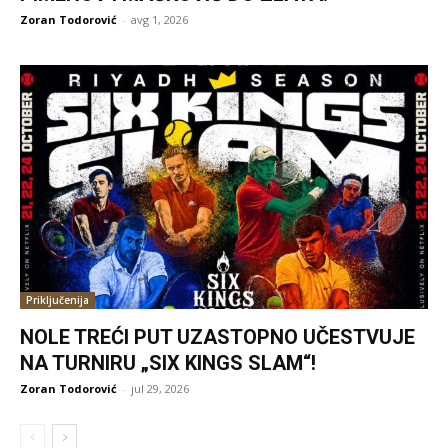
Zoran Todorović
-
avg 1, 2026
Priključenija
NOLE TREĆI PUT UZASTOPNO UČESTVUJE
NA TURNIRU „SIX KINGS SLAM“!
Zoran Todorović
-
jul 29, 2026