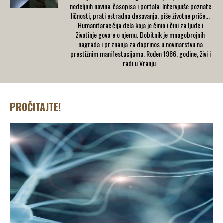
nedeljnih novina, časopisa i portala. Intervjuiše poznate
ličnosti, prati estradna desavanja, piše životne priče...
Humanitarac čija dela koja je činio i čini za ljude i
životinje govore o njemu. Dobitnik je mnogobrojnih
nagrada i priznanja za doprinos u novinarstvu na
prestižnim manifestacijama. Rođen 1986. godine, živi i
radi u Vranju.
PROČITAJTE!