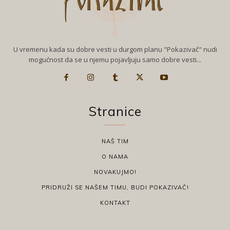
U vremenu kada su dobre vesti u durgom planu "Pokazivač" nudi
mogućnost da se u njemu pojavljuju samo dobre vesti...
Stranice
NAŠ TIM
O NAMA
NOVAKUJMO!
PRIDRUŽI SE NAŠEM TIMU, BUDI POKAZIVAČ!
KONTAKT